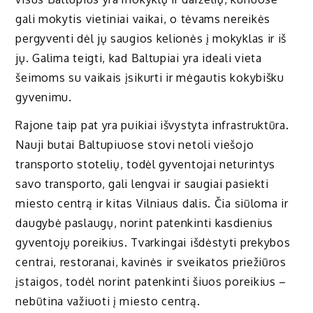
gali mokytis vietiniai vaikai, o tėvams nereikės
pergyventi dėl jų saugios kelionės į mokyklas ir iš
jų. Galima teigti, kad Baltupiai yra ideali vieta
šeimoms su vaikais įsikurti ir mėgautis kokybišku
gyvenimu.
Rajone taip pat yra puikiai išvystyta infrastruktūra.
Nauji butai Baltupiuose stovi netoli viešojo
transporto stotelių, todėl gyventojai neturintys
savo transporto, gali lengvai ir saugiai pasiekti
miesto centrą ir kitas Vilniaus dalis. Čia siūloma ir
daugybė paslaugų, norint patenkinti kasdienius
gyventojų poreikius. Tvarkingai išdėstyti prekybos
centrai, restoranai, kavinės ir sveikatos priežiūros
įstaigos, todėl norint patenkinti šiuos poreikius –
nebūtina važiuoti į miesto centrą.