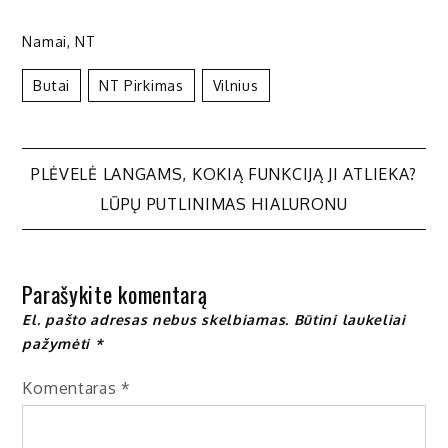
Namai
,
NT
Butai
NT Pirkimas
Vilnius
Navigacija
PLĖVELĖ LANGAMS, KOKIĄ FUNKCIJĄ JI ATLIEKA?
LŪPŲ PUTLINIMAS HIALURONU
tarp
įrašų
Parašykite komentarą
El. pašto adresas nebus skelbiamas.
Būtini laukeliai
pažymėti
*
Komentaras
*