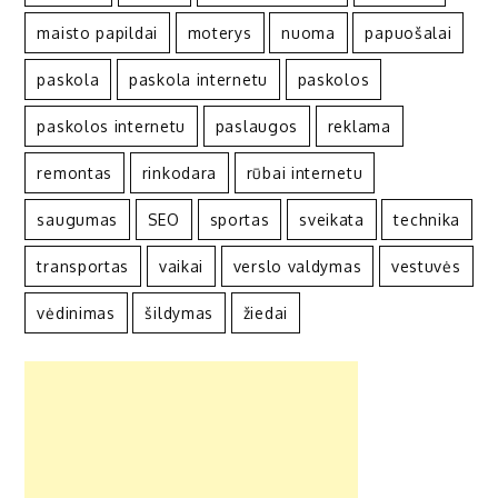
maisto papildai
moterys
nuoma
papuošalai
paskola
paskola internetu
paskolos
paskolos internetu
paslaugos
reklama
remontas
rinkodara
rūbai internetu
saugumas
SEO
sportas
sveikata
technika
transportas
vaikai
verslo valdymas
vestuvės
vėdinimas
šildymas
žiedai