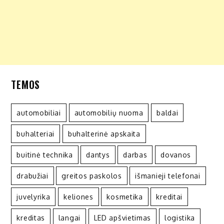
TEMOS
automobiliai
automobilių nuoma
baldai
buhalteriai
buhalterinė apskaita
buitinė technika
dantys
darbas
dovanos
drabužiai
greitos paskolos
išmanieji telefonai
juvelyrika
keliones
kosmetika
kreditai
kreditas
langai
LED apšvietimas
logistika