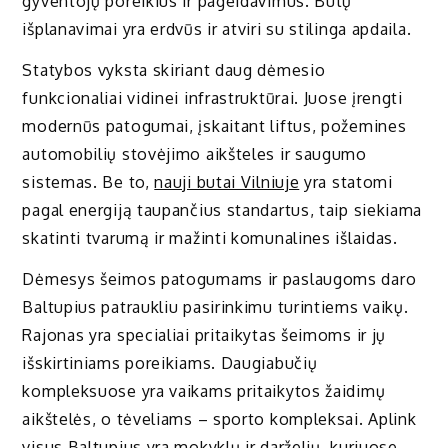
gyventojų poreikius ir pageidavimus. Butų
išplanavimai yra erdvūs ir atviri su stilinga apdaila.
Statybos vyksta skiriant daug dėmesio
funkcionaliai vidinei infrastruktūrai. Juose įrengti
modernūs patogumai, įskaitant liftus, požemines
automobilių stovėjimo aikšteles ir saugumo
sistemas. Be to,
nauji butai Vilniuje
yra statomi
pagal energiją taupančius standartus, taip siekiama
skatinti tvarumą ir mažinti komunalines išlaidas.
Dėmesys šeimos patogumams ir paslaugoms daro
Baltupius patraukliu pasirinkimu turintiems vaikų.
Rajonas yra specialiai pritaikytas šeimoms ir jų
išskirtiniams poreikiams. Daugiabučių
kompleksuose yra vaikams pritaikytos žaidimų
aikštelės, o tėveliams – sporto kompleksai. Aplink
visus Baltupius yra mokyklų ir darželių, kuriuose