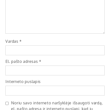
Vardas
*
El. pašto adresas
*
Interneto puslapis
Noriu savo interneto naršyklėje išsaugoti vardą,
el. pašto adresą ir interneto puslapį, kad jų