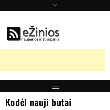
Skip
to
content
Žinios
naujienos,
straipsniai,
nuomonės
Menu
Kodėl nauji butai