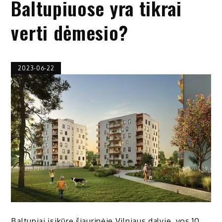
Baltupiuose yra tikrai
verti dėmesio?
2023-06-22
Baltupiai įsikūrę šiaurinėje Vilniaus dalyje, vos 10