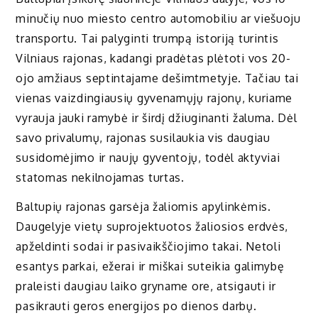
minučių nuo miesto centro automobiliu ar viešuoju
transportu. Tai palyginti trumpą istoriją turintis
Vilniaus rajonas, kadangi pradėtas plėtoti vos 20-
ojo amžiaus septintajame dešimtmetyje. Tačiau tai
vienas vaizdingiausių gyvenamųjų rajonų, kuriame
vyrauja jauki ramybė ir širdį džiuginanti žaluma. Dėl
savo privalumų, rajonas susilaukia vis daugiau
susidomėjimo ir naujų gyventojų, todėl aktyviai
statomas nekilnojamas turtas.
Baltupių rajonas garsėja žaliomis apylinkėmis.
Daugelyje vietų suprojektuotos žaliosios erdvės,
apželdinti sodai ir pasivaikščiojimo takai. Netoli
esantys parkai, ežerai ir miškai suteikia galimybę
praleisti daugiau laiko gryname ore, atsigauti ir
pasikrauti geros energijos po dienos darbų.