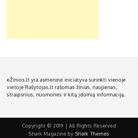
eŽinios.lt yra asmeninė iniciatyva surinkti vienoje
vietoje Rašytojas.lt rašomas žinias, naujienas,
straipsnius, nuomones ir kitą įdomią informaciją.
Copyright © 2019 | All Rights Reserved
Shark Magazine by
Shark Themes