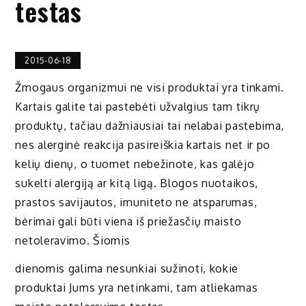
testas
2015-06-18
Žmogaus organizmui ne visi produktai yra tinkami.
Kartais galite tai pastebėti užvalgius tam tikrų
produktų, tačiau dažniausiai tai nelabai pastebima,
nes alerginė reakcija pasireiškia kartais net ir po
kelių dienų, o tuomet nebežinote, kas galėjo
sukelti alergiją ar kitą ligą. Blogos nuotaikos,
prastos savijautos, imuniteto ne atsparumas,
bėrimai gali būti viena iš priežasčių maisto
netoleravimo. Šiomis
dienomis galima nesunkiai sužinoti, kokie
produktai Jums yra netinkami, tam atliekamas