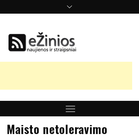
Skip
to
content
Žinios
naujienos,
straipsniai,
nuomonės
Menu
Maisto netoleravimo