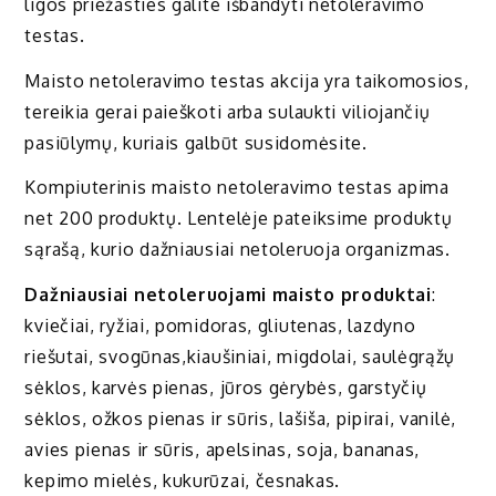
ligos priežasties galite išbandyti netoleravimo
testas.
Maisto netoleravimo testas akcija yra taikomosios,
tereikia gerai paieškoti arba sulaukti viliojančių
pasiūlymų, kuriais galbūt susidomėsite.
Kompiuterinis maisto netoleravimo testas apima
net 200 produktų. Lentelėje pateiksime produktų
sąrašą, kurio dažniausiai netoleruoja organizmas.
Dažniausiai netoleruojami maisto produktai
:
kviečiai, ryžiai, pomidoras, gliutenas, lazdyno
riešutai, svogūnas,kiaušiniai, migdolai, saulėgrąžų
sėklos, karvės pienas, jūros gėrybės, garstyčių
sėklos, ožkos pienas ir sūris, lašiša, pipirai, vanilė,
avies pienas ir sūris, apelsinas, soja, bananas,
kepimo mielės, kukurūzai, česnakas.