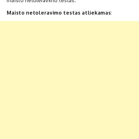
maisto netoleravimo testas.
Maisto netoleravimo testas atliekamas
: