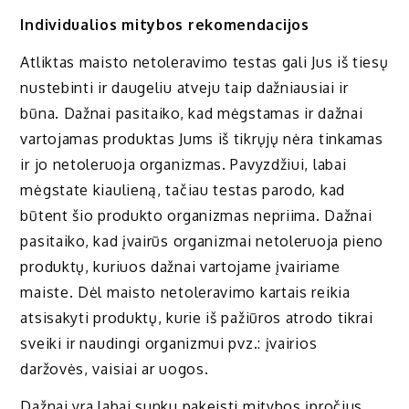
Individualios mitybos rekomendacijos
Atliktas maisto netoleravimo testas gali Jus iš tiesų
nustebinti ir daugeliu atveju taip dažniausiai ir
būna. Dažnai pasitaiko, kad mėgstamas ir dažnai
vartojamas produktas Jums iš tikrųjų nėra tinkamas
ir jo netoleruoja organizmas. Pavyzdžiui, labai
mėgstate kiaulieną, tačiau testas parodo, kad
būtent šio produkto organizmas nepriima. Dažnai
pasitaiko, kad įvairūs organizmai netoleruoja pieno
produktų, kuriuos dažnai vartojame įvairiame
maiste. Dėl maisto netoleravimo kartais reikia
atsisakyti produktų, kurie iš pažiūros atrodo tikrai
sveiki ir naudingi organizmui pvz.: įvairios
daržovės, vaisiai ar uogos.
Dažnai yra labai sunku pakeisti mitybos įpročius,