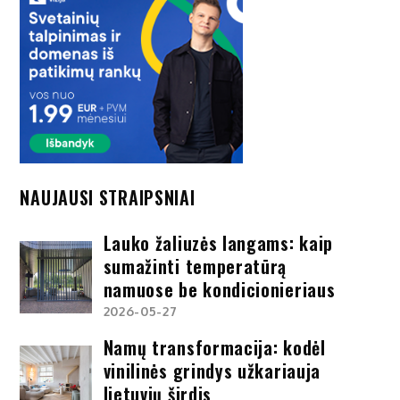
NAUJAUSI STRAIPSNIAI
Lauko žaliuzės langams: kaip
sumažinti temperatūrą
namuose be kondicionieriaus
2026-05-27
Namų transformacija: kodėl
vinilinės grindys užkariauja
lietuvių širdis