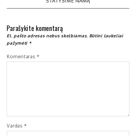
STATYSIME NAMĄ
tarp
įrašų
Parašykite komentarą
El. pašto adresas nebus skelbiamas.
Būtini laukeliai
pažymėti
*
Komentaras
*
Vardas
*