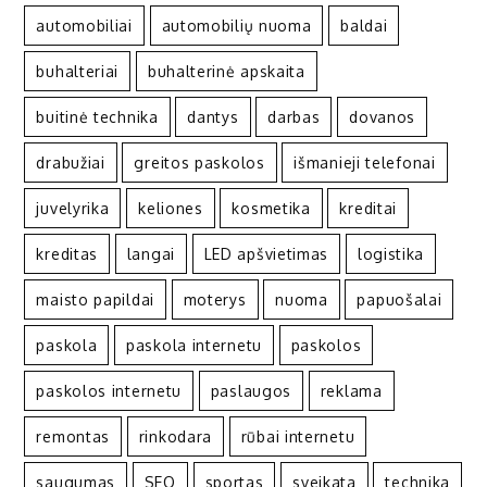
automobiliai
automobilių nuoma
baldai
buhalteriai
buhalterinė apskaita
buitinė technika
dantys
darbas
dovanos
drabužiai
greitos paskolos
išmanieji telefonai
juvelyrika
keliones
kosmetika
kreditai
kreditas
langai
LED apšvietimas
logistika
maisto papildai
moterys
nuoma
papuošalai
paskola
paskola internetu
paskolos
paskolos internetu
paslaugos
reklama
remontas
rinkodara
rūbai internetu
saugumas
SEO
sportas
sveikata
technika