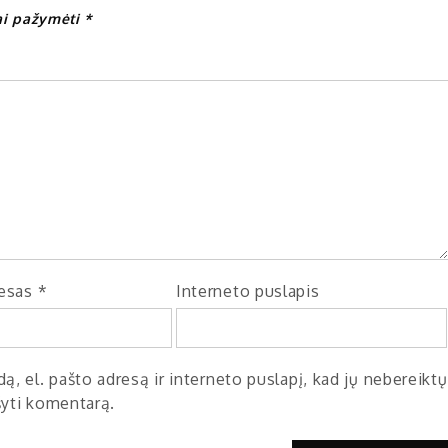
iai pažymėti
*
resas
*
Interneto puslapis
ą, el. pašto adresą ir interneto puslapį, kad jų nebereiktų
ašyti komentarą.