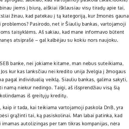
nau jiems į biurą, aiškiai išklausiau visų tiradų apie tai,
iksliai žinau, kad patekau į tą kategoriją, kur žmonės gauna
i problemos? Pasirodo, net ir Šiaulių bankas, vartojamoji
čioms taisyklėms. Aš sakiau, kad mane informavo būtent
i manęs atsiprašė – gal kalbėjau su kokiu nors naujoku.
a SEB banke, nei jokiame kitame, man nebus suteikiama,
. Jos kur kas lanksčiau nei kredito unija žvelgia į žmogaus
rba pagal individualią veiklą. Siauliu bankas, galima sakyti,
ti namą niekur nedingo. Taigi, aš išsprendžiau visą šią
skolindamas iš greitųjų kreditų.
, kaip ir tada, kai teikiama vartojamoji paskola DnB, yra
ėsi grąžinti tai, ką pasiskolinai. Man labai patinka, kad
kai imamas autolizingas per tam tikras kompanijas, nėra