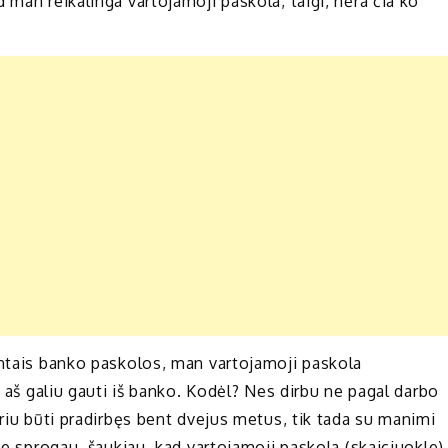
 man reikalinga vartojamoji paskola, taigi, nėra čia ko
entais banko paskolos, man vartojamoji paskola
ą aš galiu gauti iš banko. Kodėl? Nes dirbu ne pagal darbo
uriu būti pradirbęs bent dvejus metus, tik tada su manimi
ne sprogau, šaukiau, kad vartojamoji paskola (skaiciuokle)