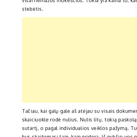
visai nemažus mokesčius. Tokia yra kaina to, kad
stebėtis.
Tačiau, kai galų gale aš atėjau su visais dokum
skaiciuokle rodė nulius. Nulis litų, tokią paskol
sutartį, o pagal individualios veiklos pažymą. T
bus skaitomasi taip, kaip pridera. Iš pykčio vos 