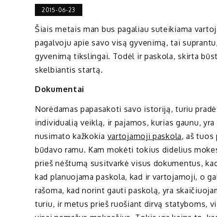
2015-06-23
Šiais metais man bus pagaliau suteikiama vartojam
pagalvoju apie savo visą gyvenimą, tai suprantu, 
gyvenimą tikslingai. Todėl ir paskola, skirta bū
skelbiantis startą.
Dokumentai
Norėdamas papasakoti savo istoriją, turiu pradė
individualią veiklą, ir pajamos, kurias gaunu, yr
nusimato kažkokia
vartojamoji paskola
, aš tuos
būdavo ramu. Kam mokėti tokius didelius mokesčiu
prieš nėštumą susitvarkė visus dokumentus, kad 
kad planuojama paskola, kad ir vartojamoji, o gal
rašoma, kad norint gauti paskolą, yra skaičiuo
turiu, ir metus prieš ruošiant dirvą statyboms,