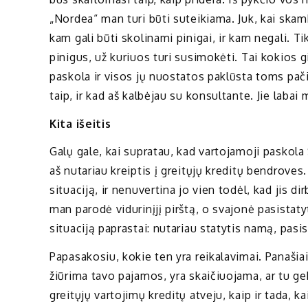
„Nordea“ man turi būti suteikiama. Juk, kai skambi
kam gali būti skolinami pinigai, ir kam negali. T
pinigus, už kuriuos turi susimokėti. Tai kokios g
paskola ir visos jų nuostatos paklūsta toms pa
taip, ir kad aš kalbėjau su konsultante. Jie laba
Kita išeitis
Galų gale, kai supratau, kad vartojamoji paskol
aš nutariau kreiptis į greitųjų kreditų bendroves
situaciją, ir nenuvertina jo vien todėl, kad jis di
man parodė vidurinįjį pirštą, o svajonė pasistaty
situaciją paprastai: nutariau statytis namą, pasi
Papasakosiu, kokie ten yra reikalavimai. Panašiai
žiūrima tavo pajamos, yra skaičiuojama, ar tu geb
greitųjų vartojimų kreditų atveju, kaip ir tada, 