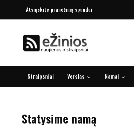
Skip
Atsiųskite pranešimą spaudai
to
content
Žinios
naujienos, st
Straipsniai
Verslas
Namai
Statysime namą