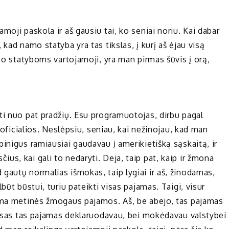
oji paskola ir aš gausiu tai, ko seniai noriu. Kai dabar
kad namo statyba yra tas tikslas, į kurį aš ėjau visą
sto statyboms vartojamoji, yra man pirmas šūvis į orą,
ti nuo pat pradžių. Esu programuotojas, dirbu pagal
a oficialios. Neslėpsiu, seniau, kai nežinojau, kad man
 pinigus ramiausiai gaudavau į amerikietišką sąskaitą, ir
s, kai gali to nedaryti. Deja, taip pat, kaip ir žmona
gautų normalias išmokas, taip lygiai ir aš, žinodamas,
būt būstui, turiu pateikti visas pajamas. Taigi, visur
jama metinės žmogaus pajamos. Aš, be abejo, tas pajamas
 visas tas pajamas deklaruodavau, bei mokėdavau valstybei