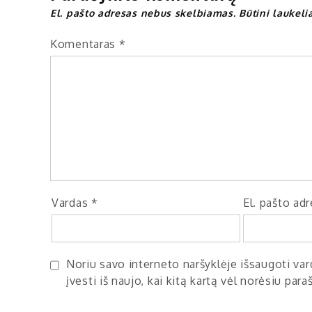
El. pašto adresas nebus skelbiamas.
Būtini laukel
Komentaras
*
Vardas
*
El. pašto ad
Noriu savo interneto naršyklėje išsaugoti vard
įvesti iš naujo, kai kitą kartą vėl norėsiu par