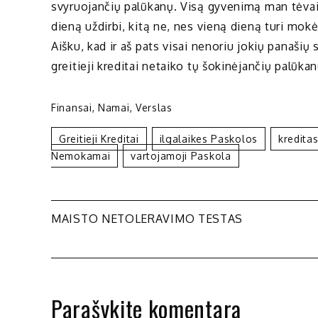
svyruojančių palūkanų. Visą gyvenimą man tėvai
dieną uždirbi, kitą ne, nes vieną dieną turi mokė
Aišku, kad ir aš pats visai nenoriu jokių panašių
greitieji kreditai netaiko tų šokinėjančių palūkan
Finansai
,
Namai
,
Verslas
Greitieji Kreditai
Ilgalaikes Paskolos
Kredita
Nemokamai
Vartojamoji Paskola
Navigacija
MAISTO NETOLERAVIMO TESTAS
tarp
įrašų
Parašykite komentarą