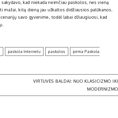
 sakydavo, kad niekada neimčiau paskolos, nes vieną
ti mažai, kitą dieną jau užkaltos didžiausios palūkanos.
 scenarijų savo gyvenime, todėl labai džiaugiuosi, kad
ų.
s
Paskola Internetu
Paskolos
Pirma Paskola
VIRTUVĖS BALDAI: NUO KLASICIZMO IK
MODERNIZM