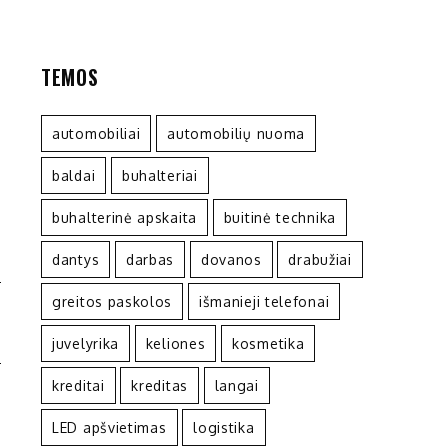
TEMOS
automobiliai
automobilių nuoma
baldai
buhalteriai
buhalterinė apskaita
buitinė technika
dantys
darbas
dovanos
drabužiai
greitos paskolos
išmanieji telefonai
I
O
juvelyrika
keliones
kosmetika
kreditai
kreditas
langai
LED apšvietimas
logistika