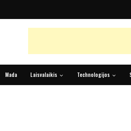
raipsniai, nuomonės
Mada
Laisvalaikis
Technologijos