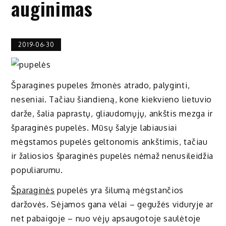
auginimas
2019-06-30
Šparagines pupeles žmonės atrado, palyginti,
neseniai. Tačiau šiandieną, kone kiekvieno lietuvio
darže, šalia paprastų, gliaudomųjų, ankštis mezga ir
šparaginės pupelės. Mūsų šalyje labiausiai
mėgstamos pupelės geltonomis ankštimis, tačiau
ir žaliosios šparaginės pupelės nėmaž nenusileidžia
populiarumu.
Šparaginės
pupelės yra šilumą mėgstančios
daržovės. Sėjamos gana vėlai – gegužės viduryje ar
net pabaigoje – nuo vėjų apsaugotoje saulėtoje