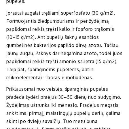
pupelės.
Įprastai augalai tręšiami superfosfatu (30 g/m2).
Formuojantis žiedpumpuriams ir per žydėjimą
papildomai reikia tręšti kalio ir fosforo trąšomis
(10–15 g/m2). Ant pupelių šaknų esančios
gumbelinės bakterijos papildo dirvą azotu. Tačiau
jaunų augalų šaknys dar negamina azoto, todėl juos
papildomai reikia tręšti amonio salietra (15 g/m2).
Taip pat, šparaginėms pupelėms, būtini
mikroelementai – boras ir molibdenas.
Priklausomai nuo veislės, šparaginės pupelės
pradeda žydėti praėjus 30–50 dienų nuo sudygimo.
Žydėjimas užtrunka iki mėnesio. Pradėjus megztis
ankštims, pirmąjį maistingųjų pupelių derlių galima
skinti po dviejų savaičių. Tuo metu būna