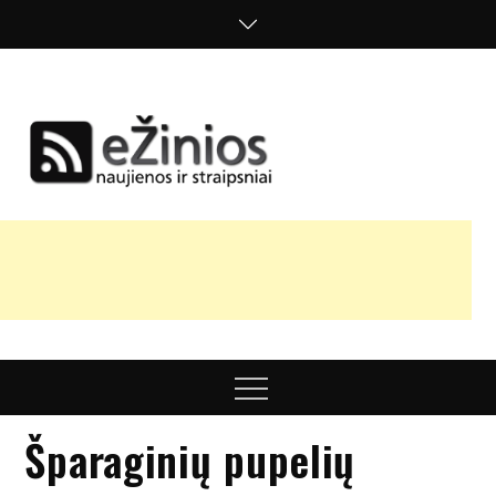
Skip
to
content
Žinios
naujienos,
straipsniai,
nuomonės
Menu
Šparaginių pupelių