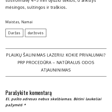
susiformavę 4–5 mm dydžio sėklos, o ankštys
mėsingos, sultingos ir traškios.
Maistas
,
Namai
Daržas
Daržovės
Navigacija
PLAUKŲ ŠALINIMAS LAZERIU: KOKIE PRIVALUMAI?
PRP PROCEDŪRA – NATŪRALUS ODOS
tarp
ATJAUNINIMAS
įrašų
Parašykite komentarą
El. pašto adresas nebus skelbiamas.
Būtini laukeliai
pažymėti
*