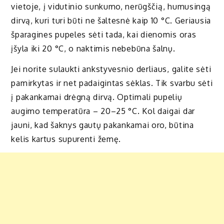
vietoje, į vidutinio sunkumo, nerūgščią, humusingą
dirvą, kuri turi būti ne šaltesnė kaip 10 °C. Geriausia
šparagines pupeles sėti tada, kai dienomis oras
įšyla iki 20 °C, o naktimis nebebūna šalnų.
Jei norite sulaukti ankstyvesnio derliaus, galite sėti
pamirkytas ir net padaigintas sėklas. Tik svarbu sėti
į pakankamai drėgną dirvą. Optimali pupelių
augimo temperatūra – 20–25 °C. Kol daigai dar
jauni, kad šaknys gautų pakankamai oro, būtina
kelis kartus supurenti žemę.