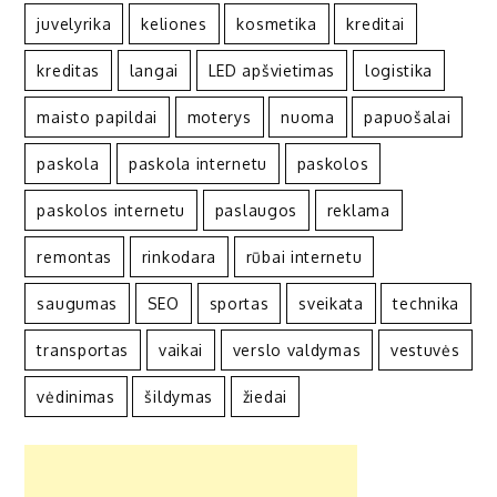
juvelyrika
keliones
kosmetika
kreditai
kreditas
langai
LED apšvietimas
logistika
maisto papildai
moterys
nuoma
papuošalai
paskola
paskola internetu
paskolos
paskolos internetu
paslaugos
reklama
remontas
rinkodara
rūbai internetu
saugumas
SEO
sportas
sveikata
technika
transportas
vaikai
verslo valdymas
vestuvės
vėdinimas
šildymas
žiedai