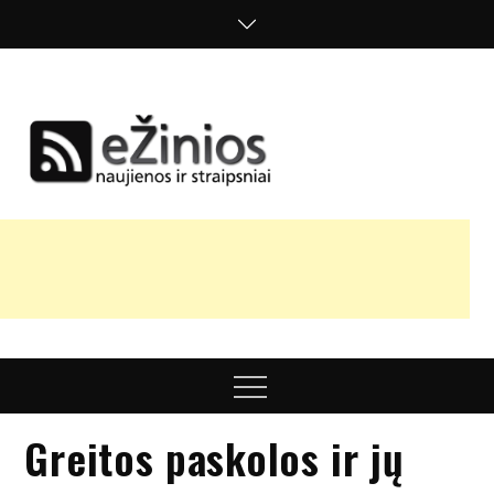
Skip
to
content
Žinios
naujienos,
straipsniai,
nuomonės
Menu
Greitos paskolos ir jų