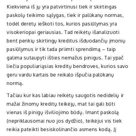
Kiekviena iš jų yra patvirtinusi tiek ir skirtingas
paskolų teikimo sąlygas, tiek ir palūkanų normas,
todėl derėtų ieškoti tos, kurios pasiūlymas yra
visokeriopai geriausias. Tad reikėtų išanalizuoti
bent penkių skirtingų kreditus išduodančių įmonių
pasiūlymus ir tik tada priimti sprendimą – taip
galima sutaupyti išties nemažus pinigus. Tai ypač
liečia populiariąsias kreditų bendroves, kurios savo
geru vardu kartais be reikalo išpučia palūkanų
normą.
Tačiau kur kas labiau reikėtų saugotis nedidelių ir
mažai žinomų kreditų teikėjų, mat tai gali būti
vienas iš pinigų išviliojimo būdų. Imant paskolą
(nepriklausomai nuo jos dydžio), teikėjui vis tiek
reikia pateikti besiskolinančio asmens kodą. Jį