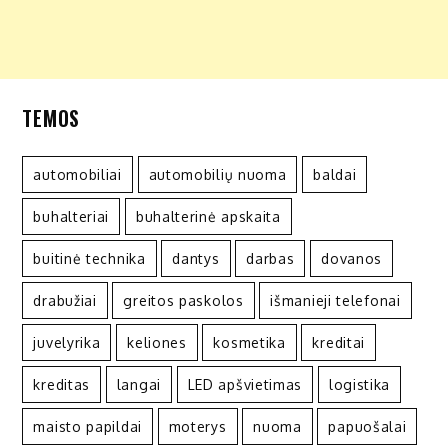
TEMOS
automobiliai
automobilių nuoma
baldai
buhalteriai
buhalterinė apskaita
buitinė technika
dantys
darbas
dovanos
drabužiai
greitos paskolos
išmanieji telefonai
juvelyrika
keliones
kosmetika
kreditai
kreditas
langai
LED apšvietimas
logistika
maisto papildai
moterys
nuoma
papuošalai