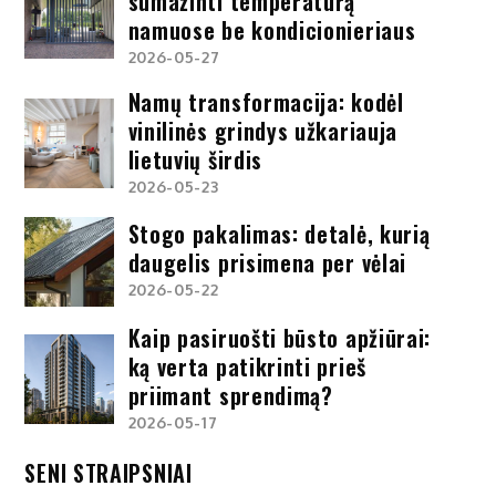
sumažinti temperatūrą
namuose be kondicionieriaus
2026-05-27
Namų transformacija: kodėl
vinilinės grindys užkariauja
lietuvių širdis
2026-05-23
Stogo pakalimas: detalė, kurią
daugelis prisimena per vėlai
2026-05-22
Kaip pasiruošti būsto apžiūrai:
ką verta patikrinti prieš
priimant sprendimą?
2026-05-17
SENI STRAIPSNIAI
Seni