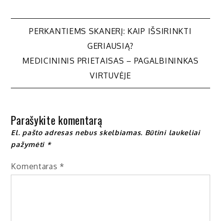
Navigacija
PERKANTIEMS SKANERĮ: KAIP IŠSIRINKTI
GERIAUSIĄ?
tarp
MEDICININIS PRIETAISAS – PAGALBININKAS
VIRTUVĖJE
įrašų
Parašykite komentarą
El. pašto adresas nebus skelbiamas.
Būtini laukeliai
pažymėti
*
Komentaras
*