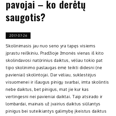
pavojai – ko derėtų
saugotis?
2017-07-26
Skolinimasis jau nuo seno yra tapęs visiems
įprastu reiškiniu. Pradžioje žmonės vienas iš kito
skolindavosi natūrinius daiktus, vėliau tokio pat
tipo skolinimo paslaugas ėmė teikti didesni (ne
pavieniai) skolintojai. Dar vėliau, suklestėjus
visuomenei ir išaugus pinigų svarbai, imta skolintis
nebe daiktus, bet pinigus, mat jie kur kas
vertingesni nei pavieniai daiktai. Taip atsirado ir
lombardai, mainais už įvairius daiktus siūlantys
pinigus bei suteikiantys galimybę įkeistus daiktus