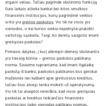
atgauti vėliau. Tačiau pagrinde skolinimo funkciją
šiais laikais atlieka bankai bei kitos smulkios
finansinės institucijos, kurių pagrindinė veiklos
sritis yra
greitos paskolos
. Vis tik ne visos jos
vienodos, o kai kurios siekia nepelnytai pralobti
vartotojų sąskaita. Taigi, ko derėtų saugotis imant
greitąsias paskolas?
Pirmasis dalykas, į kurį atkreipti dėmesį skolinantis
yra tiesiog būtina – greitos paskolos palūkanų
norma. Savaime suprantama, kad imant ilgalaikę
paskolą iš banko, paskolos palūkanos bus gerokai
mažesnės nei kalbant apie greituosius kreditus,
tačiau šiuo atveju tenka mokėti už operatyvumą.
Vis tik tai anaiptol nereiškia, kad visos greitąsias
paskolas ar kreditus teikiančios finansinės
institucijos taiko vienodas palūkanų normas.