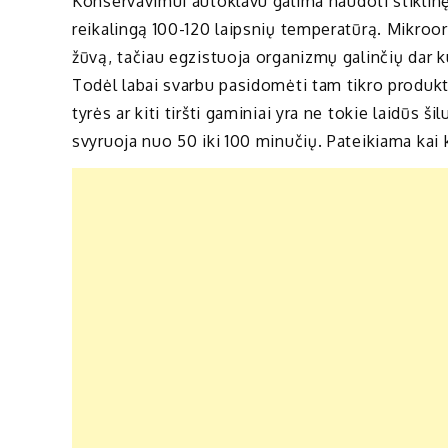
Konservavimui autoklavu galima naudoti stiklinę
reikalingą 100-120 laipsnių temperatūrą. Mikroor
žūvą, tačiau egzistuoja organizmų galinčių dar ku
Todėl labai svarbu pasidomėti tam tikro produkto
tyrės ar kiti tiršti gaminiai yra ne tokie laidūs ši
svyruoja nuo 50 iki 100 minučių. Pateikiama ka