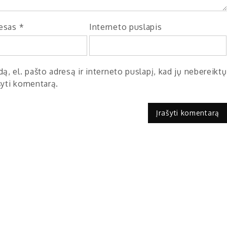
resas
*
Interneto puslapis
ą, el. pašto adresą ir interneto puslapį, kad jų nebereiktų
ašyti komentarą.