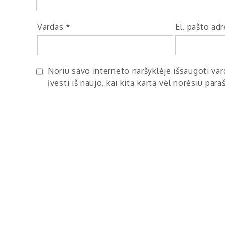
Vardas
*
El. pašto ad
Noriu savo interneto naršyklėje išsaugoti vard
įvesti iš naujo, kai kitą kartą vėl norėsiu par