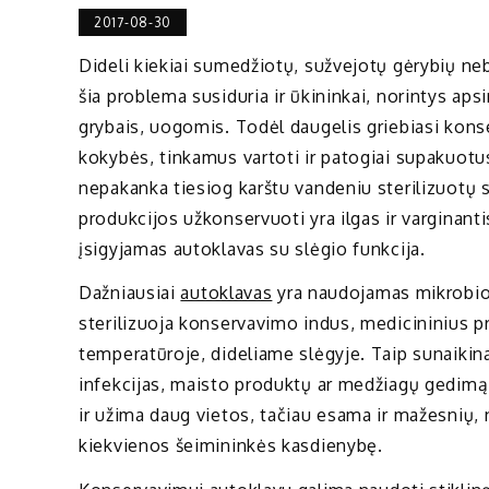
2017-08-30
Dideli kiekiai sumedžiotų, sužvejotų gėrybių n
šia problema susiduria ir ūkininkai, norintys aps
grybais, uogomis. Todėl daugelis griebiasi kons
kokybės, tinkamus vartoti ir patogiai supakuotus
nepakanka tiesiog karštu vandeniu sterilizuotų sti
produkcijos užkonservuoti yra ilgas ir varginant
įsigyjamas autoklavas su slėgio funkcija.
Dažniausiai
autoklavas
yra naudojamas mikrobiol
sterilizuoja konservavimo indus, medicininius p
temperatūroje, dideliame slėgyje. Taip sunaikina
infekcijas, maisto produktų ar medžiagų gedimą.
ir užima daug vietos, tačiau esama ir mažesnių, 
kiekvienos šeimininkės kasdienybę.