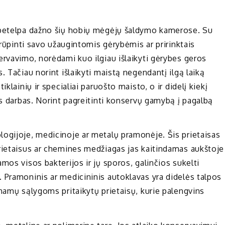
ebetelpa dažno šių hobių mėgėjų šaldymo kamerose. Su
irūpinti savo užaugintomis gėrybėmis ar pririnktais
ervavimo, norėdami kuo ilgiau išlaikyti gėrybes geros
. Tačiau norint išlaikyti maistą negendantį ilgą laiką
klainių ir specialiai paruošto maisto, o ir didelį kiekį
is darbas. Norint pagreitinti konservų gamybą į pagalbą
ogijoje, medicinoje ar metalų pramonėje. Šis prietaisas
rietaisus ar chemines medžiagas jas kaitindamas aukštoje
mos visos bakterijos ir jų sporos, galinčios sukelti
 Pramoninis ar medicininis autoklavas yra didelės talpos
namų sąlygoms pritaikytų prietaisų, kurie palengvins