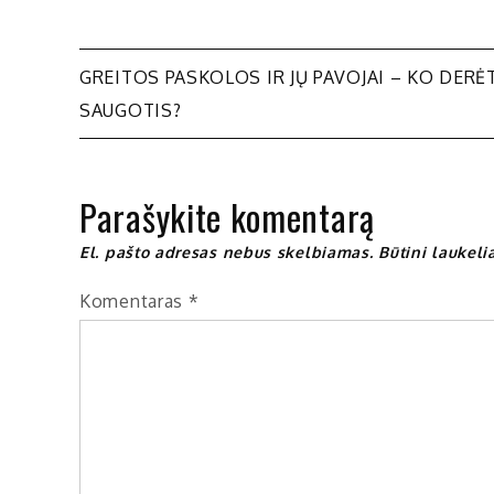
Navigacija
GREITOS PASKOLOS IR JŲ PAVOJAI – KO DERĖ
SAUGOTIS?
tarp
įrašų
Parašykite komentarą
El. pašto adresas nebus skelbiamas.
Būtini laukel
Komentaras
*