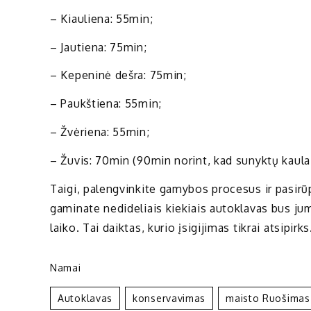
– Kiauliena: 55min;
– Jautiena: 75min;
– Kepeninė dešra: 75min;
– Paukštiena: 55min;
– Žvėriena: 55min;
– Žuvis: 70min (90min norint, kad sunyktų kaulai
Taigi, palengvinkite gamybos procesus ir pasirūp
gaminate nedideliais kiekiais autoklavas bus ju
laiko. Tai daiktas, kurio įsigijimas tikrai atsipirks
Namai
Autoklavas
Konservavimas
Maisto Ruošimas