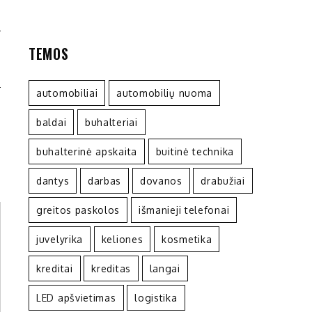
S
TEMOS
automobiliai
automobilių nuoma
baldai
buhalteriai
buhalterinė apskaita
buitinė technika
dantys
darbas
dovanos
drabužiai
greitos paskolos
išmanieji telefonai
juvelyrika
keliones
kosmetika
kreditai
kreditas
langai
LED apšvietimas
logistika