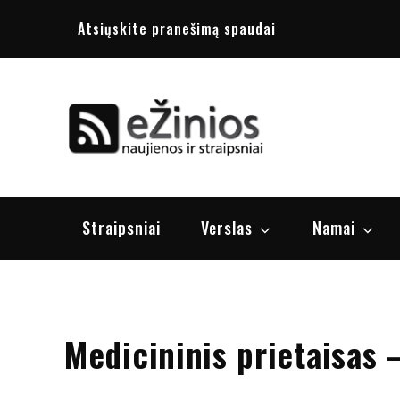
Skip
Atsiųskite pranešimą spaudai
to
content
Žinios
naujienos, st
Straipsniai
Verslas
Namai
Medicininis prietaisas 