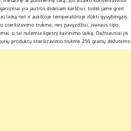
, metalinę ar polimerinę tarą. Jos atlaiko konservavimui
ganizmai yra jautrūs dideliam karščiui, todėl jame greit
rį laiką net ir aukštoje temperatūroje išlikti gyvybingais.
 sterilizavimo trukme, nes pavyzdžiui, įvairaus tipo
lumai, o tai nulemia ilgesnį kaitinimo laiką. Dažniausiai jis
i kurių produktų sterilizavimo trukmė 250 gramų dėžutėms