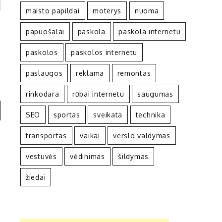
maisto papildai
moterys
nuoma
papuošalai
paskola
paskola internetu
paskolos
paskolos internetu
paslaugos
reklama
remontas
rinkodara
rūbai internetu
saugumas
SEO
sportas
sveikata
technika
transportas
vaikai
verslo valdymas
vestuvės
vėdinimas
šildymas
žiedai