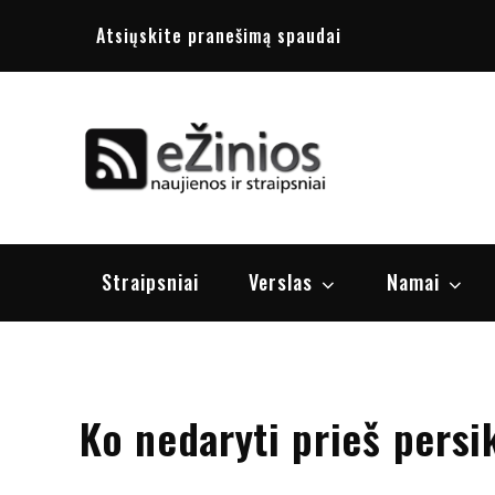
Skip
Atsiųskite pranešimą spaudai
to
content
Žinios
naujienos, st
Straipsniai
Verslas
Namai
Ko nedaryti prieš pers