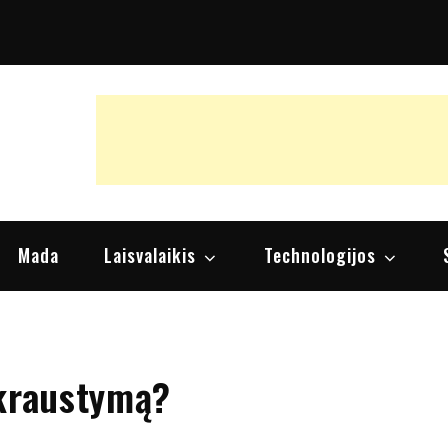
raipsniai, nuomonės
Mada
Laisvalaikis
Technologijos
ikraustymą?