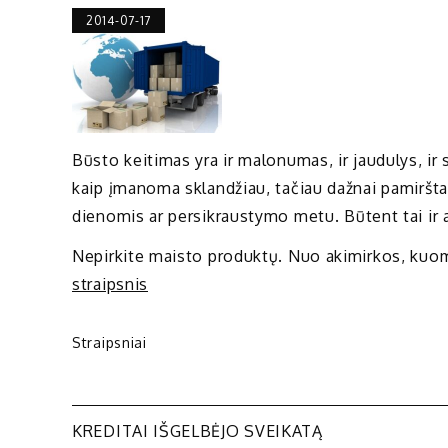
2014-07-17
Būsto keitimas yra ir malonumas, ir jaudulys, ir s
kaip įmanoma sklandžiau, tačiau dažnai pamiršta
dienomis ar persikraustymo metu. Būtent tai ir 
Nepirkite maisto produktų. Nuo akimirkos, kuo
straipsnis
Straipsniai
Navigacija
KREDITAI IŠGELBĖJO SVEIKATĄ