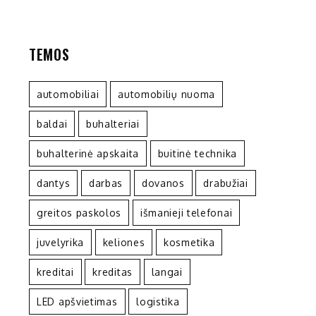
TEMOS
automobiliai
automobilių nuoma
baldai
buhalteriai
buhalterinė apskaita
buitinė technika
dantys
darbas
dovanos
drabužiai
greitos paskolos
išmanieji telefonai
juvelyrika
keliones
kosmetika
kreditai
kreditas
langai
LED apšvietimas
logistika