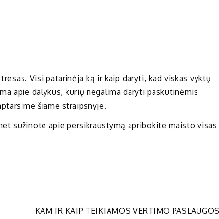
tresas. Visi patarinėja ką ir kaip daryti, kad viskas vyktų
ma apie dalykus, kurių negalima daryti paskutinėmis
aptarsime šiame straipsnyje.
met sužinote apie persikraustymą apribokite maisto
visas
KAM IR KAIP TEIKIAMOS VERTIMO PASLAUGO