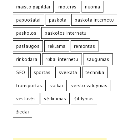
maisto papildai
moterys
nuoma
papuošalai
paskola
paskola internetu
paskolos
paskolos internetu
paslaugos
reklama
remontas
rinkodara
rūbai internetu
saugumas
SEO
sportas
sveikata
technika
transportas
vaikai
verslo valdymas
vestuvės
vėdinimas
šildymas
žiedai