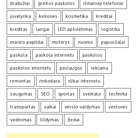
drabužiai
greitos paskolos
išmanieji telefonai
juvelyrika
keliones
kosmetika
kreditai
kreditas
langai
LED apšvietimas
logistika
maisto papildai
moterys
nuoma
papuošalai
paskola
paskola internetu
paskolos
paskolos internetu
paslaugos
reklama
remontas
rinkodara
rūbai internetu
saugumas
SEO
sportas
sveikata
technika
transportas
vaikai
verslo valdymas
vestuvės
vėdinimas
šildymas
žiedai