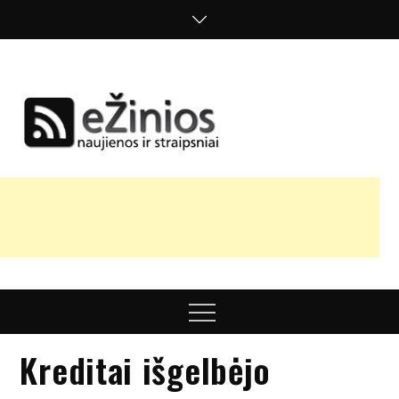
Skip
to
content
Žinios
naujienos,
straipsniai,
nuomonės
Menu
Kreditai išgelbėjo