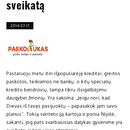
sveikatą
2014-07-17
Pastaruoju metu itin išpopuliarėję kreditai, greitos
paskolos, teikiamos ne bankų, o kitų specialių
kredito bendrovių, tampa tikru išsigelbėjimu
daugybei žmonių. Yra sakoma: „Jeigu nori, kad
Dievas iš tavęs pasijuoktų – papasakok jam savo
planus“. Tokią sentenciją kartoja ir ponia Nijolė,
sakanti, jog pats svarbiausias dalykas gyvenime yra