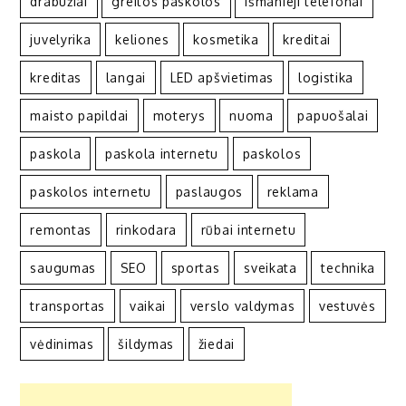
drabužiai
greitos paskolos
išmanieji telefonai
juvelyrika
keliones
kosmetika
kreditai
kreditas
langai
LED apšvietimas
logistika
maisto papildai
moterys
nuoma
papuošalai
paskola
paskola internetu
paskolos
paskolos internetu
paslaugos
reklama
remontas
rinkodara
rūbai internetu
saugumas
SEO
sportas
sveikata
technika
transportas
vaikai
verslo valdymas
vestuvės
vėdinimas
šildymas
žiedai