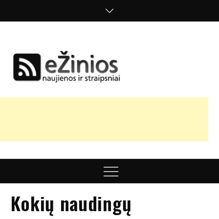
Skip
to
content
Žinios
naujienos,
straipsniai,
nuomonės
Menu
Kokių naudingų