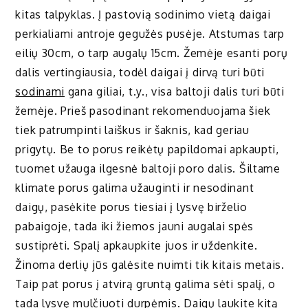
kitas talpyklas. Į pastovią sodinimo vietą daigai
perkialiami antroje gegužės pusėje. Atstumas tarp
eilių 30cm, o tarp augalų 15cm. Žemėje esanti porų
dalis vertingiausia, todėl daigai į dirvą turi būti
sodinami
gana giliai, t.y., visa baltoji dalis turi būti
žemėje. Prieš pasodinant rekomenduojama šiek
tiek patrumpinti laiškus ir šaknis, kad geriau
prigytų. Be to porus reikėtų papildomai apkaupti,
tuomet užauga ilgesnė baltoji poro dalis. Šiltame
klimate porus galima užauginti ir nesodinant
daigų, pasėkite porus tiesiai į lysvę birželio
pabaigoje, tada iki žiemos jauni augalai spės
sustiprėti. Spalį apkaupkite juos ir uždenkite.
Žinoma derlių jūs galėsite nuimti tik kitais metais.
Taip pat porus į atvirą gruntą galima sėti spalį, o
tada lysvę mulčiuoti durpėmis. Daigų laukite kitą