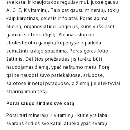
sveikatai ir kraujotakos reguliavimui, juose gausu
A, C, E, K vitaminų. Taip pat gausu mineralų, tokių
kaip karotinas, geležis ir folatai. Poras apima
aliciną, organosulfido junginius, kuris virškinant
gamina sulfeno rūgštį. Alicinas slopina
cholesterolio gamybą kepenyse ir padeda
sumažinti kraujo spaudimą. Poras geras folio
šaltinis. Dėl šios priežasties jis turėtų būti
naudojamas žiemą, ypač nėštumo metu. Porą
galite naudoti savo patiekaluose, sriubose,
salotose ir netgi pyraguose, o žiemą jie efektyviai
stiprina imunitetą.
Porai saugo širdies sveikatą
Porai turi mineralų ir vitaminų, kurie yra labai
svarbūs širdies sveikatai, atlieka ypač svarbų