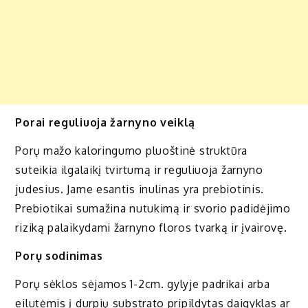
Porai reguliuoja žarnyno veiklą
Porų mažo kaloringumo pluoštinė struktūra
suteikia ilgalaikį tvirtumą ir reguliuoja žarnyno
judesius. Jame esantis inulinas yra prebiotinis.
Prebiotikai sumažina nutukimą ir svorio padidėjimo
riziką palaikydami žarnyno floros tvarką ir įvairovę.
Porų sodinimas
Porų sėklos sėjamos 1-2cm. gylyje padrikai arba
eilutėmis į durpių substrato pripildytas daigyklas ar