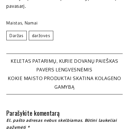
pavasarį.
Maistas
,
Namai
Daržas
Daržovės
Navigacija
KELETAS PATARIMŲ, KURIE DOVANŲ PAIEŠKAS
PAVERS LENGVESNĖMIS
tarp
KOKIE MAISTO PRODUKTAI SKATINA KOLAGENO
GAMYBĄ
įrašų
Parašykite komentarą
El. pašto adresas nebus skelbiamas.
Būtini laukeliai
pažymėti
*