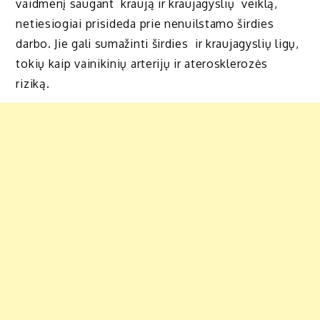
vaidmenį saugant kraują ir kraujagyslių veiklą,
netiesiogiai prisideda prie nenuilstamo širdies
darbo. Jie gali sumažinti širdies ir kraujagyslių ligų,
tokių kaip vainikinių arterijų ir aterosklerozės
riziką.