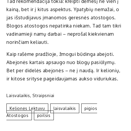
Tad rekomendacija tokia: kreipti dėmesį ne vien į
kainą, bet ir į kitus aspektus. Ypatybių nemažai, o
jas išstudijavus įmanomos geresnės atostogos.
Blogos atostogos nepatinka niekam. Tad tam tikri
vadinamieji namų darbai – neprošal kiekvienam
norinčiam keliauti.
Kaip rašėme pradžioje, žmogui būdinga abejoti.
Abejonės kartais apsaugo nuo blogų pasiūlymų.
Bet per didelės abejonės – ne į naudą. Ir kelionių,
ir kitose srityse pageidaujamas aukso viduriukas.
Laisvalaikis
,
Straipsniai
Kelionės Lėktuvu
Laisvalaikis
Pigios
Atostogos
Poilsis