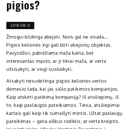
pigios?
2018-08-31
Žmogui būdinga abejoti. Nors gal ne visada…
Pigios kelionės irgi gali būti abejonių objektas.
Pavyzdžiui, pabrėžiama maža kaina, bet
interesantas mąsto, ar ji tikrai maža, ar verta
užsisakyti, ar visgi susilaikyti.
Atsakyti nesudėtinga: pigios kelionės vertos
dėmesio tada, kai jas siūlo patikimos kompanijos.
Kaip atskirti patikimą kompaniją? Iš atsiliepimų, iš
to, kaip paslaugos pateikiamos. Tiesa, atsiliepimai
kartais gali kaip tik sumaišyti mintis. Užtat paslaugų
pateikimas – gana aiškus rodiklis, ar verta kreiptis.