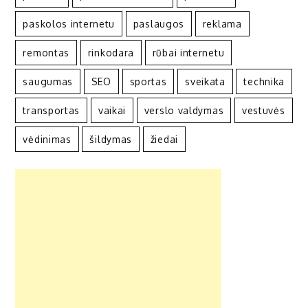
paskolos internetu
paslaugos
reklama
remontas
rinkodara
rūbai internetu
saugumas
SEO
sportas
sveikata
technika
transportas
vaikai
verslo valdymas
vestuvės
vėdinimas
šildymas
žiedai