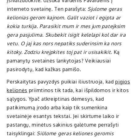
Įsivaizduokite. Užsuka Vardenis Pavardenis į
interneto svetainę. Ten parašyta:
Sjulome geras
kelionias gerom kajnom. Galit vaziot i egipta ar
kokia turkija. Parasikit mum ir mes jum patejksim
gera pasjulima. Skubekit isigit kelelapi kol dar ira
vetu. O jaj kas nors nepatiks suderinsim ka nors
kitoky. Zodziu krejpkites toj pat ir usisakikit.
Ką
pamanytų svetainės lankytojas? Veikiausiai
pasirodytų, kad kažkas pamišo.
Perskaitytas pavyzdys puikiai iliustruoja, kad
pigios
kelionės
priimtinos tik tada, kai išpildomos ir kitos
sąlygos. Ypač atkreiptinas dėmesys, kad
patikimumą įrodo arba kaip tik sumenkina
svetainėje esantys tekstai. Jei skirtume laiko ir
pastangų, minėtus sakinius galėtume perrašyti
taisyklingai:
Siūlome geras keliones geromis