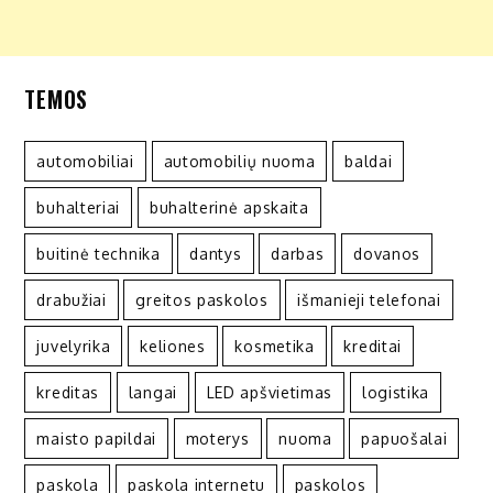
TEMOS
automobiliai
automobilių nuoma
baldai
buhalteriai
buhalterinė apskaita
buitinė technika
dantys
darbas
dovanos
drabužiai
greitos paskolos
išmanieji telefonai
juvelyrika
keliones
kosmetika
kreditai
kreditas
langai
LED apšvietimas
logistika
maisto papildai
moterys
nuoma
papuošalai
paskola
paskola internetu
paskolos