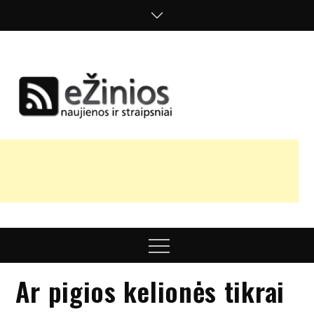
Skip
to
content
Žinios
naujienos,
straipsniai,
nuomonės
Menu
Ar pigios kelionės tikrai