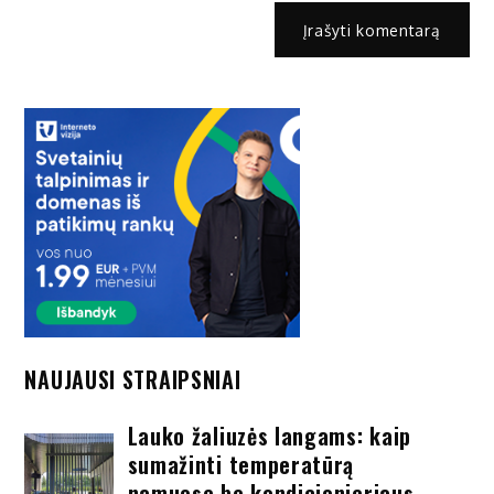
NAUJAUSI STRAIPSNIAI
Lauko žaliuzės langams: kaip
sumažinti temperatūrą
namuose be kondicionieriaus