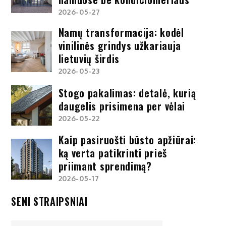
2026-05-27
Namų transformacija: kodėl
vinilinės grindys užkariauja
lietuvių širdis
2026-05-23
Stogo pakalimas: detalė, kurią
daugelis prisimena per vėlai
2026-05-22
Kaip pasiruošti būsto apžiūrai:
ką verta patikrinti prieš
priimant sprendimą?
2026-05-17
SENI STRAIPSNIAI
Seni
straipsniai