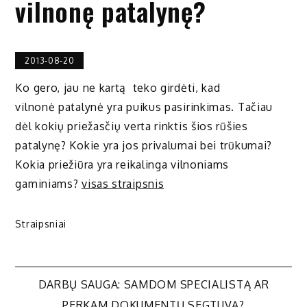
vilnonę patalynę?
2013-08-20
Ko gero, jau ne kartą teko girdėti, kad
vilnonė patalynė yra puikus pasirinkimas. Tačiau
dėl kokių priežasčių verta rinktis šios rūšies
patalynę? Kokie yra jos privalumai bei trūkumai?
Kokia priežiūra yra reikalinga vilnoniams
gaminiams?
visas straipsnis
Straipsniai
Navigacija
DARBŲ SAUGA: SAMDOM SPECIALISTĄ AR
PERKAM DOKUMENTŲ SEGTUVĄ?