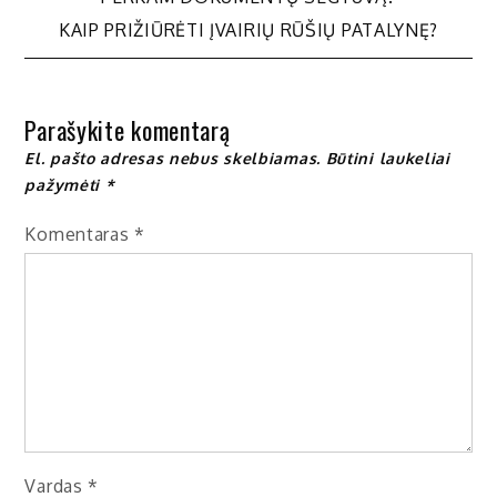
tarp
KAIP PRIŽIŪRĖTI ĮVAIRIŲ RŪŠIŲ PATALYNĘ?
įrašų
Parašykite komentarą
El. pašto adresas nebus skelbiamas.
Būtini laukeliai
pažymėti
*
Komentaras
*
Vardas
*