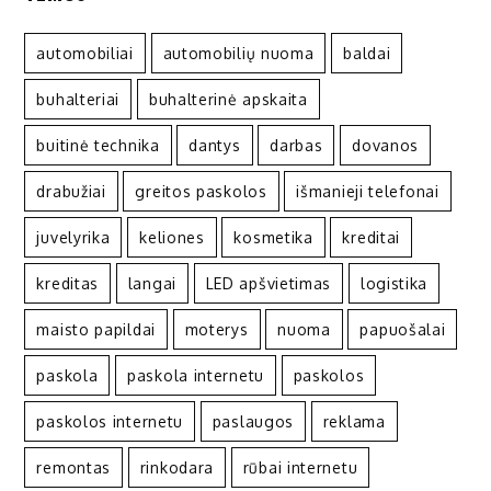
automobiliai
automobilių nuoma
baldai
buhalteriai
buhalterinė apskaita
buitinė technika
dantys
darbas
dovanos
drabužiai
greitos paskolos
išmanieji telefonai
juvelyrika
keliones
kosmetika
kreditai
kreditas
langai
LED apšvietimas
logistika
maisto papildai
moterys
nuoma
papuošalai
paskola
paskola internetu
paskolos
paskolos internetu
paslaugos
reklama
remontas
rinkodara
rūbai internetu