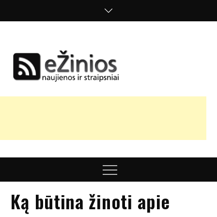
Skip
to
content
Žinios
naujienos,
straipsniai,
nuomonės
Menu
Ką būtina žinoti apie