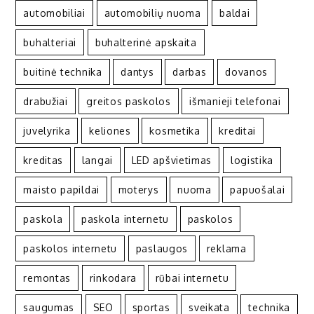
automobiliai
automobilių nuoma
baldai
buhalteriai
buhalterinė apskaita
buitinė technika
dantys
darbas
dovanos
drabužiai
greitos paskolos
išmanieji telefonai
juvelyrika
keliones
kosmetika
kreditai
kreditas
langai
LED apšvietimas
logistika
maisto papildai
moterys
nuoma
papuošalai
paskola
paskola internetu
paskolos
paskolos internetu
paslaugos
reklama
remontas
rinkodara
rūbai internetu
saugumas
SEO
sportas
sveikata
technika