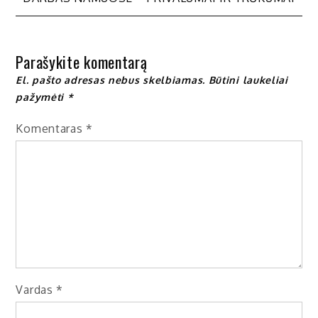
tarp
įrašų
Parašykite komentarą
El. pašto adresas nebus skelbiamas.
Būtini laukeliai
pažymėti
*
Komentaras
*
Vardas
*