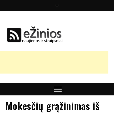
Skip
to
content
Žinios
naujienos,
straipsniai,
nuomonės
Menu
Mokesčių grąžinimas iš