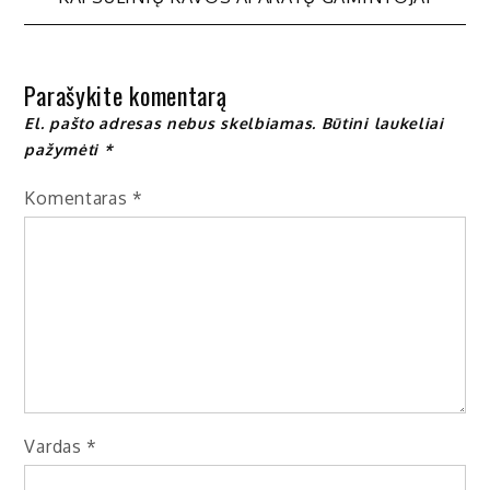
tarp
įrašų
Parašykite komentarą
El. pašto adresas nebus skelbiamas.
Būtini laukeliai
pažymėti
*
Komentaras
*
Vardas
*