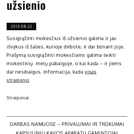
užsienio
2013-08-22
Susigrąžinti mokesčius iš užsienio galima ir jau
išvykus iš šalies, kurioje dirbote, ir dar būnant joje.
Prašymą susigrąžinti mokesčiams galima teikti
mokestinių metų pabaigoje, o kai kada – ir jiems
dar nesibaigus. Informacija, kada
visas
straipsnis
Straipsniai
Navigacija
DARBAS NAMUOSE – PRIVALUMAI IR TRŪKUMAI
KAPSULINIŲ KAVOS APARATŲ GAMINTOJAI