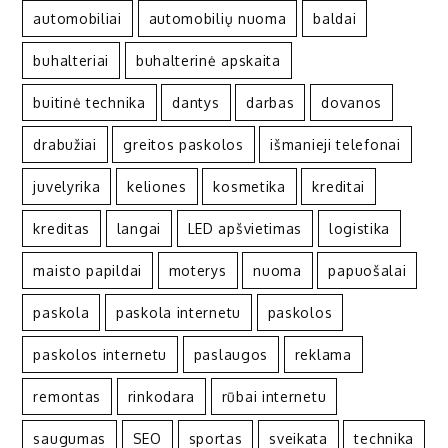
automobiliai
automobilių nuoma
baldai
buhalteriai
buhalterinė apskaita
buitinė technika
dantys
darbas
dovanos
drabužiai
greitos paskolos
išmanieji telefonai
juvelyrika
keliones
kosmetika
kreditai
kreditas
langai
LED apšvietimas
logistika
maisto papildai
moterys
nuoma
papuošalai
paskola
paskola internetu
paskolos
paskolos internetu
paslaugos
reklama
remontas
rinkodara
rūbai internetu
saugumas
SEO
sportas
sveikata
technika