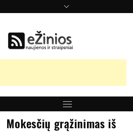
Skip
to
content
Žinios
naujienos,
straipsniai,
nuomonės
Menu
Mokesčių grąžinimas iš