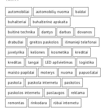
automobiliai
automobilių nuoma
baldai
buhalteriai
buhalterinė apskaita
buitinė technika
dantys
darbas
dovanos
drabužiai
greitos paskolos
išmanieji telefonai
juvelyrika
keliones
kosmetika
kreditai
kreditas
langai
LED apšvietimas
logistika
maisto papildai
moterys
nuoma
papuošalai
paskola
paskola internetu
paskolos
paskolos internetu
paslaugos
reklama
remontas
rinkodara
rūbai internetu