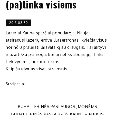
(pa)tinka visiems
2013-08-30
Lazeriai Kaune sparčiai populiarėja. Naujai
atsiradusi lazerių erdvė „Lazertronas“ kviečia visus
norinčiu praleisti laisvalaikį su draugais. Tai aktyvi
ir azartiška pramoga, kuriai neliks abejingų. Tinka
tiek vyrams, tiek moterims.
Kaip šaudymas visas straipsnis
Straipsniai
Navigacija
BUHALTERINĖS PASLAUGOS ĮMONĖMS
BUHALTERINĖS PASLAUGOS KAUNE – PUIKUS