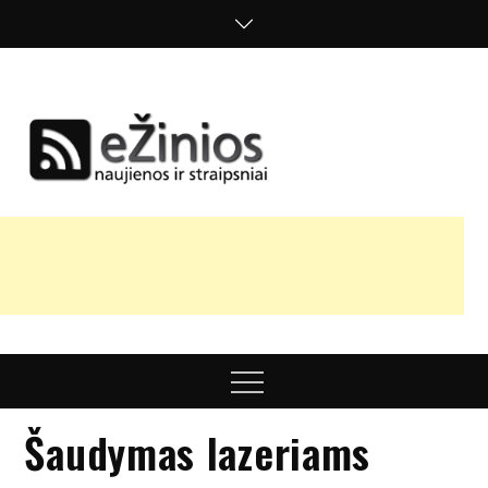
Skip
to
content
Žinios
naujienos,
straipsniai,
nuomonės
Menu
Šaudymas lazeriams