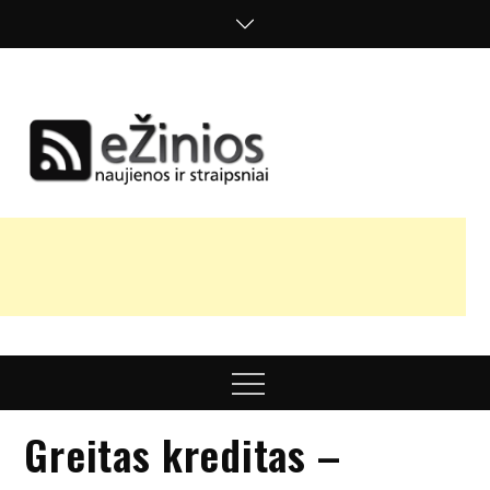
Skip
to
content
Žinios
naujienos,
straipsniai,
nuomonės
Menu
Greitas kreditas –