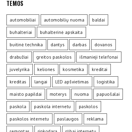
TEMOS
automobiliai
automobilių nuoma
baldai
buhalteriai
buhalterinė apskaita
buitinė technika
dantys
darbas
dovanos
drabužiai
greitos paskolos
išmanieji telefonai
juvelyrika
keliones
kosmetika
kreditai
kreditas
langai
LED apšvietimas
logistika
maisto papildai
moterys
nuoma
papuošalai
paskola
paskola internetu
paskolos
paskolos internetu
paslaugos
reklama
remontas
rinkodara
rūbai internetu