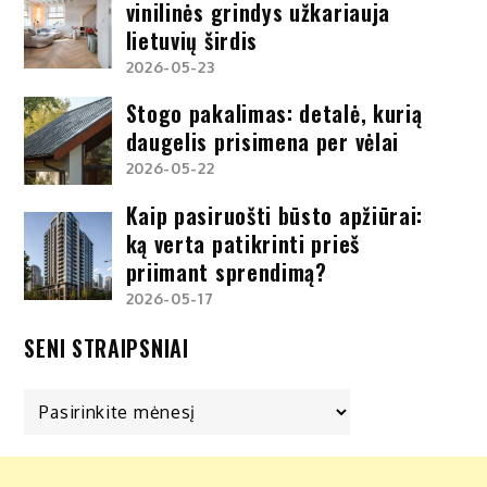
vinilinės grindys užkariauja
lietuvių širdis
2026-05-23
Stogo pakalimas: detalė, kurią
daugelis prisimena per vėlai
2026-05-22
Kaip pasiruošti būsto apžiūrai:
ką verta patikrinti prieš
priimant sprendimą?
2026-05-17
SENI STRAIPSNIAI
Seni
straipsniai