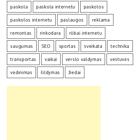
paskola
paskola internetu
paskolos
paskolos internetu
paslaugos
reklama
remontas
rinkodara
rūbai internetu
saugumas
SEO
sportas
sveikata
technika
transportas
vaikai
verslo valdymas
vestuvės
vėdinimas
šildymas
žiedai