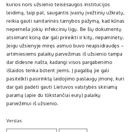
kurios nors užsienio teisėsaugos institucijos
leidimą, taip pat, saugantis įvairių įvežtinių užkratų,
reikia gauti sanitarinės tarnybos pažymą, kad kūnas
neperneša jokių infekcinių ligų. Be šių dokumentų
atsiimant kūną dar gali prireikti ir kitų, nepaminėtų.
Jeigu užsienyje miręs asmuo buvo neapsidraudęs –
artimiesiems palaikų parvežimas iš užsienio tampa
dar didesne našta, kadangi visos pargabenimo
išlaidos tenka būtent jiems. Į pagalbą jie gali
pasitelkti pasirinktą laidojimo paslaugų įmonę, kuri
dar gali padėti gauti Lietuvos valstybės skiriamą
paramą (apie du tūkstančiai eurų) palaikų
parvežimui iš užsienio.
Verslas