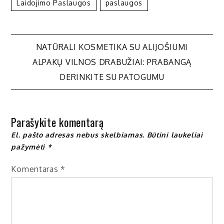
Laidojimo Paslaugos
Paslaugos
Navigacija
NATŪRALI KOSMETIKA SU ALIJOŠIUMI
ALPAKŲ VILNOS DRABUŽIAI: PRABANGĄ
tarp
DERINKITE SU PATOGUMU
įrašų
Parašykite komentarą
El. pašto adresas nebus skelbiamas.
Būtini laukeliai
pažymėti
*
Komentaras
*