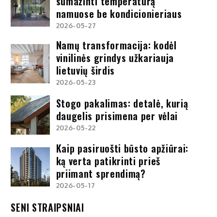
sumažinti temperatūrą
namuose be kondicionieriaus
2026-05-27
Namų transformacija: kodėl
vinilinės grindys užkariauja
lietuvių širdis
2026-05-23
Stogo pakalimas: detalė, kurią
daugelis prisimena per vėlai
2026-05-22
Kaip pasiruošti būsto apžiūrai:
ką verta patikrinti prieš
priimant sprendimą?
2026-05-17
SENI STRAIPSNIAI
Seni