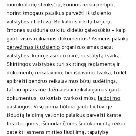
biurokratinių slenksčių, kuriuos reikia perlipti,
norint žmogaus palaikus parvežti iš užsienio
valstybės į Lietuvą. Be kalbos ir kitų barjerų,
žmonės susiduria su kitu dideliu galvosūkiu – kaip
gauti visus reikiamus dokumentus? Asmens
palaikų
pervežimas iš užsienio
organizuojamas pagal
valstybės, kurioje asmuo mirė, nustatytą tvarką.
Skirtingos valstybės turi skirtingą reglamentą ir
dokumentų reikalavimo, bei išdavimo tvarką, todėl
apibrėžti bendrus reikalavimus būtų sudėtinga,
tačiau aptarsime dažniausiai reikalaujamus gauti
dokumentus, su kuriais tvarkosi mūsų
laidojimo
paslaugos
. Visų pirma būtina gauti Lietuvoje
išduotą leidimą velionio palaikus parvežti karste.
Institucijoms, išduodančioms šį dokumentą reikia
pateikti asmens mirties liudijimą, tapatybę