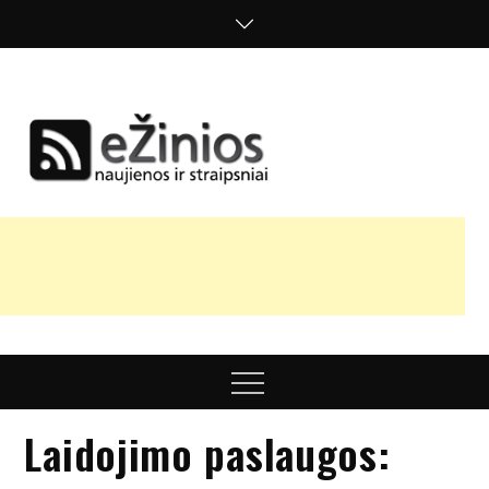
Skip
to
content
Žinios
naujienos,
straipsniai,
nuomonės
Menu
Laidojimo paslaugos: