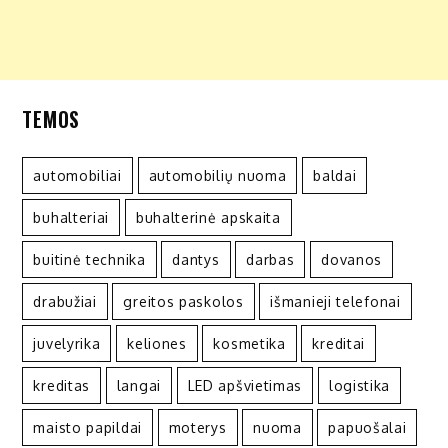
TEMOS
automobiliai
automobilių nuoma
baldai
buhalteriai
buhalterinė apskaita
buitinė technika
dantys
darbas
dovanos
drabužiai
greitos paskolos
išmanieji telefonai
juvelyrika
keliones
kosmetika
kreditai
kreditas
langai
LED apšvietimas
logistika
maisto papildai
moterys
nuoma
papuošalai