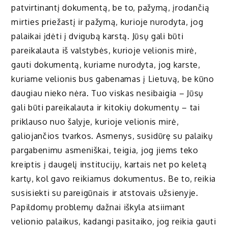
patvirtinantį dokumentą, be to, pažymą, įrodančią
mirties priežastį ir pažymą, kurioje nurodyta, jog
palaikai įdėti į dvigubą karstą. Jūsų gali būti
pareikalauta iš valstybės, kurioje velionis mirė,
gauti dokumentą, kuriame nurodyta, jog karste,
kuriame velionis bus gabenamas į Lietuvą, be kūno
daugiau nieko nėra. Tuo viskas nesibaigia – Jūsų
gali būti pareikalauta ir kitokių dokumentų – tai
priklauso nuo šalyje, kurioje velionis mirė,
galiojančios tvarkos. Asmenys, susidūrę su palaikų
pargabenimu asmeniškai, teigia, jog jiems teko
kreiptis į daugelį institucijų, kartais net po keletą
kartų, kol gavo reikiamus dokumentus. Be to, reikia
susisiekti su pareigūnais ir atstovais užsienyje.
Papildomų problemų dažnai iškyla atsiimant
velionio palaikus, kadangi pasitaiko, jog reikia gauti