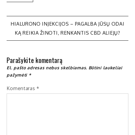
Navigacija
HIALURONO INJEKCIJOS – PAGALBA JŪSŲ ODAI
KĄ REIKIA ŽINOTI, RENKANTIS CBD ALIEJŲ?
tarp
įrašų
Parašykite komentarą
El. pašto adresas nebus skelbiamas.
Būtini laukeliai
pažymėti
*
Komentaras
*