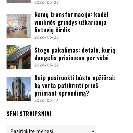
2026-05-27
Namų transformacija: kodėl
vinilinės grindys užkariauja
lietuvių širdis
2026-05-23
Stogo pakalimas: detalė, kurią
daugelis prisimena per vėlai
2026-05-22
Kaip pasiruošti būsto apžiūrai:
ką verta patikrinti prieš
priimant sprendimą?
2026-05-17
SENI STRAIPSNIAI
Seni
straipsniai