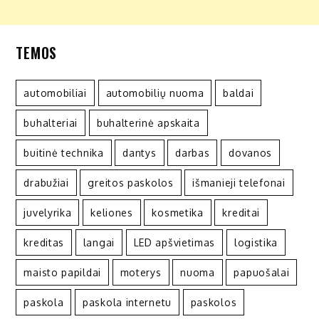
TEMOS
automobiliai
automobilių nuoma
baldai
buhalteriai
buhalterinė apskaita
buitinė technika
dantys
darbas
dovanos
drabužiai
greitos paskolos
išmanieji telefonai
juvelyrika
keliones
kosmetika
kreditai
kreditas
langai
LED apšvietimas
logistika
maisto papildai
moterys
nuoma
papuošalai
paskola
paskola internetu
paskolos