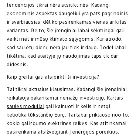
tendencijos tikrai nėra atsitiktinės. Kadangi
ekonominis aspektas daugeliui yra pats pagrindinis
ir svarbiausias, dėl ko pasirenkamas vienas ar kitas
variantas. Be to, šie įrenginiai labai sėkmingai gali
veikti net ir mūsų klimato sąlygomis. Kur atrodo,
kad saulėtų dienų nėra jau tiek ir daug. Todėl labai
tikėtina, kad ateityje jų naudojimas taps tik dar
didesnis.
Kaip greitai gali atsipirkti ši investicija?
Tai tikrai aktualus klausimas. Kadangi šie įrenginiai
reikalauja pakankamai nemažų investicijų. Kartais
saulės moduliai
gali kainuoti ir kelis ir netgi
keliolika tūkstančių Eurų. Tai labai priklauso nuo to,
kokio galingumo elektrinės reikės. Kas atitinkamai
pasirenkama atsižvelgiant į energijos poreikius.