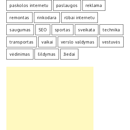
paskolos internetu
paslaugos
reklama
remontas
rinkodara
rūbai internetu
saugumas
SEO
sportas
sveikata
technika
transportas
vaikai
verslo valdymas
vestuvės
vėdinimas
šildymas
žiedai