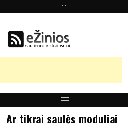
Skip
to
content
Žinios
naujienos,
straipsniai,
nuomonės
Menu
Ar tikrai saulės moduliai