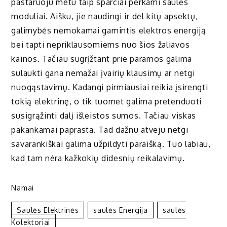
pastaruoju metu taip sparčiai perkami saulės
moduliai. Aišku, jie naudingi ir dėl kitų apsektų,
galimybės nemokamai gamintis elektros energiją
bei tapti nepriklausomiems nuo šios žaliavos
kainos. Tačiau sugrįžtant prie paramos galima
sulaukti gana nemažai įvairių klausimų ar netgi
nuogąstavimų. Kadangi pirmiausiai reikia įsirengti
tokią elektrinę, o tik tuomet galima pretenduoti
susigrąžinti dalį išleistos sumos. Tačiau viskas
pakankamai paprasta. Tad dažnu atveju netgi
savarankiškai galima užpildyti paraišką. Tuo labiau,
kad tam nėra kažkokių didesnių reikalavimų.
Namai
Saulės Elektrinės
Saulės Energija
Saulės
Kolektoriai