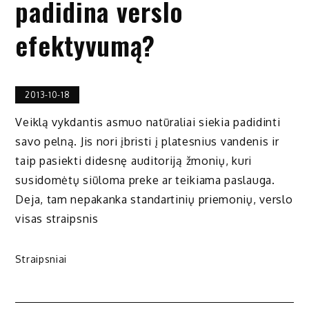
padidina verslo
efektyvumą?
2013-10-18
Veiklą vykdantis asmuo natūraliai siekia padidinti
savo pelną. Jis nori įbristi į platesnius vandenis ir
taip pasiekti didesnę auditoriją žmonių, kuri
susidomėtų siūloma preke ar teikiama paslauga.
Deja, tam nepakanka standartinių priemonių, verslo
visas straipsnis
Straipsniai