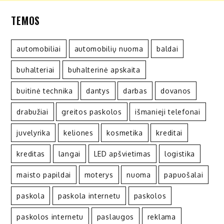
TEMOS
automobiliai
automobilių nuoma
baldai
buhalteriai
buhalterinė apskaita
buitinė technika
dantys
darbas
dovanos
drabužiai
greitos paskolos
išmanieji telefonai
juvelyrika
keliones
kosmetika
kreditai
kreditas
langai
LED apšvietimas
logistika
maisto papildai
moterys
nuoma
papuošalai
paskola
paskola internetu
paskolos
paskolos internetu
paslaugos
reklama