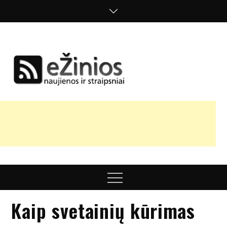
Skip
to
content
Žinios
naujienos,
straipsniai,
nuomonės
Menu
Kaip svetainių kūrimas