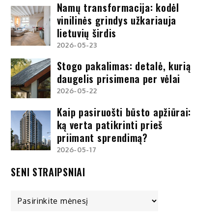
Namų transformacija: kodėl
vinilinės grindys užkariauja
lietuvių širdis
2026-05-23
Stogo pakalimas: detalė, kurią
daugelis prisimena per vėlai
2026-05-22
Kaip pasiruošti būsto apžiūrai:
ką verta patikrinti prieš
priimant sprendimą?
2026-05-17
SENI STRAIPSNIAI
Seni
straipsniai