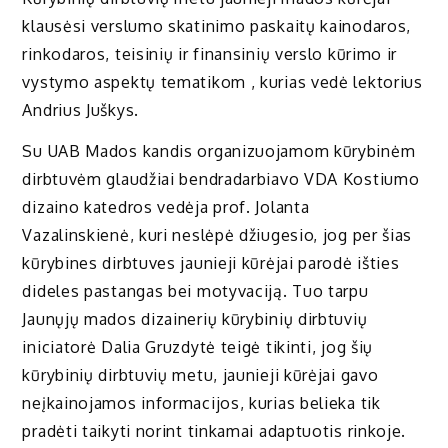
klausėsi verslumo skatinimo paskaitų kainodaros,
rinkodaros, teisinių ir finansinių verslo kūrimo ir
vystymo aspektų tematikom , kurias vedė lektorius
Andrius Juškys.
Su UAB Mados kandis organizuojamom kūrybinėm
dirbtuvėm glaudžiai bendradarbiavo VDA Kostiumo
dizaino katedros vedėja prof. Jolanta
Vazalinskienė, kuri neslėpė džiugesio, jog per šias
kūrybines dirbtuves jaunieji kūrėjai parodė išties
dideles pastangas bei motyvaciją. Tuo tarpu
Jaunųjų mados dizainerių kūrybinių dirbtuvių
iniciatorė Dalia Gruzdytė teigė tikinti, jog šių
kūrybinių dirbtuvių metu, jaunieji kūrėjai gavo
neįkainojamos informacijos, kurias belieka tik
pradėti taikyti norint tinkamai adaptuotis rinkoje.