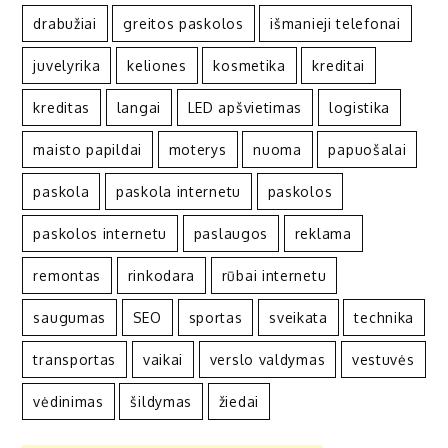
drabužiai
greitos paskolos
išmanieji telefonai
juvelyrika
keliones
kosmetika
kreditai
kreditas
langai
LED apšvietimas
logistika
maisto papildai
moterys
nuoma
papuošalai
paskola
paskola internetu
paskolos
paskolos internetu
paslaugos
reklama
remontas
rinkodara
rūbai internetu
saugumas
SEO
sportas
sveikata
technika
transportas
vaikai
verslo valdymas
vestuvės
vėdinimas
šildymas
žiedai