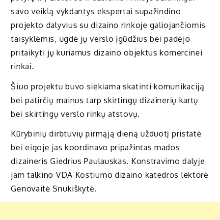
savo veiklą vykdantys ekspertai supažindino
projekto dalyvius su dizaino rinkoje galiojančiomis
taisyklėmis, ugdė jų verslo įgūdžius bei padėjo
pritaikyti jų kuriamus dizaino objektus komercinei
rinkai.
Šiuo projektu buvo siekiama skatinti komunikaciją
bei patirčių mainus tarp skirtingų dizainerių kartų
bei skirtingų verslo rinkų atstovų.
Kūrybinių dirbtuvių pirmąją dieną užduotį pristatė
bei eigoje jas koordinavo pripažintas mados
dizaineris Giedrius Paulauskas. Konstravimo dalyje
jam talkino VDA Kostiumo dizaino katedros lektorė
Genovaitė Snukiškytė.