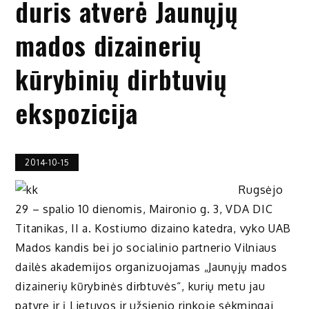
duris atverė Jaunųjų
mados dizainerių
kūrybinių dirbtuvių
ekspozicija
2014-10-15
Rugsėjo
29 – spalio 10 dienomis, Maironio g. 3, VDA DIC
Titanikas, II a. Kostiumo dizaino katedra, vyko UAB
Mados kandis bei jo socialinio partnerio Vilniaus
dailės akademijos organizuojamas „Jaunųjų mados
dizainerių kūrybinės dirbtuvės“, kurių metu jau
patyrę ir į Lietuvos ir užsienio rinkoje sėkmingai