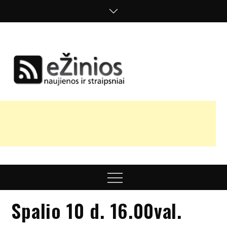
Skip
to
content
Žinios
naujienos,
straipsniai,
nuomonės
Menu
Spalio 10 d. 16.00val.