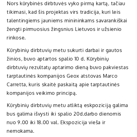
Nors kūrybinės dirbtuvės vyko pirmą kartą, tačiau
tikimasi, kad šis projektas virs tradicija, kuri leis
talentingiems jauniems minininkams savarankiškai
žengti pirmuosius žingsnius Lietuvos ir užsienio
rinkose.
Kūrybinių dirbtuvių metu sukurti darbai ir gautos
žinios, buvo aptartos spalio 10 d. Kūrybinių
dirbtuvių rezultatų aptarimo dieną buvo pakviestas
tarptautinės kompanijos Geox atstovas Marco
Carretta, kuris skaitė paskaitą apie tarptautinės
kompanijos veikimo principą.
Kūrybinių dirbtuvių metu atliktą eskpoziciją galima
bus galima išvysti iki spalio 20d.darbo dienomis
nuo 9.00 iki 18.00 val. Ekspozicija vieša ir
nemokama.