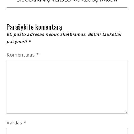
tarp
įrašų
Parašykite komentarą
El. pašto adresas nebus skelbiamas.
Būtini laukeliai
pažymėti
*
Komentaras
*
Vardas
*