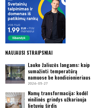
NAUJAUSI STRAIPSNIAI
Lauko žaliuzės langams: kaip
sumažinti temperatūrą
namuose be kondicionieriaus
2026-05-27
Namų transformacija: kodėl
vinilinės grindys užkariauja
lietuvių širdis