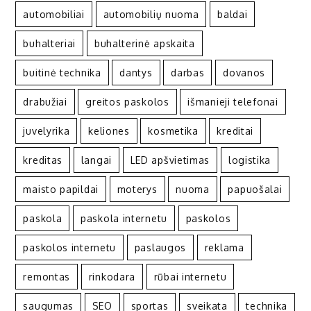
automobiliai
automobilių nuoma
baldai
buhalteriai
buhalterinė apskaita
buitinė technika
dantys
darbas
dovanos
drabužiai
greitos paskolos
išmanieji telefonai
juvelyrika
keliones
kosmetika
kreditai
kreditas
langai
LED apšvietimas
logistika
maisto papildai
moterys
nuoma
papuošalai
paskola
paskola internetu
paskolos
paskolos internetu
paslaugos
reklama
remontas
rinkodara
rūbai internetu
saugumas
SEO
sportas
sveikata
technika