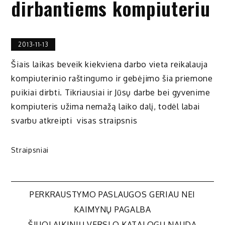
dirbantiems kompiuteriu
2013-11-13
Šiais laikas beveik kiekviena darbo vieta reikalauja
kompiuterinio raštingumo ir gebėjimo šia priemone
puikiai dirbti. Tikriausiai ir Jūsų darbe bei gyvenime
kompiuteris užima nemažą laiko dalį, todėl labai
svarbu atkreipti visas straipsnis
Straipsniai
Navigacija
PERKRAUSTYMO PASLAUGOS GERIAU NEI
KAIMYNŲ PAGALBA
ŠIUOLAIKINIŲ VERSLO KATALOGŲ NAUDA