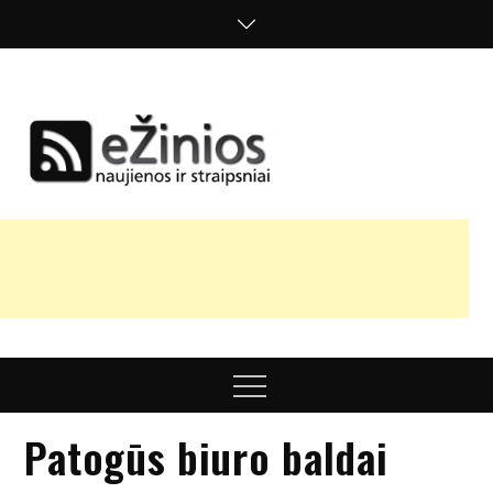
Skip
to
content
Žinios
naujienos,
straipsniai,
nuomonės
Menu
Patogūs biuro baldai