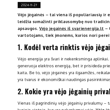
2024-11-27
Vėjo jėgainės – tai viena iš populiariausių ir 
leidžia sumažinti priklausomybę nuo tradicinių
apsaugos.
Vėjo jegainės iš svarienergija.lt
– 
vartotojams, tiek įmonėms, kurios nori perei
1.
Kodėl verta rinktis vėjo jėga
Vėjo energija yra švari ir nekenksminga aplinkai
generuoja elektros energiją, bet ir prisideda p
kaita. Be to, vėjo jėgainės yra ilgaamžės, reikala
yra tvarus ir ekonomiškai naudingas pasirinkima
2.
Kokie yra vėjo jėgainių priv
Vienas iš pagrindinių vėjo jėgainių privalumų – t
kurioje vietoje, kur yra pakankamai vėjo.
Vėjo jė