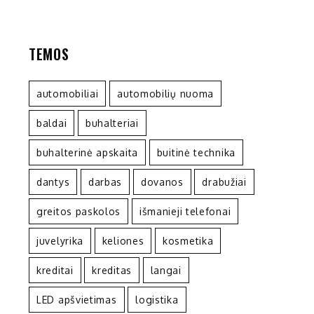
TEMOS
automobiliai
automobilių nuoma
baldai
buhalteriai
buhalterinė apskaita
buitinė technika
dantys
darbas
dovanos
drabužiai
greitos paskolos
išmanieji telefonai
juvelyrika
keliones
kosmetika
kreditai
kreditas
langai
LED apšvietimas
logistika