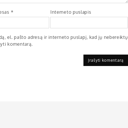
resas
*
Interneto puslapis
ą, el. pašto adresą ir interneto puslapį, kad jų nebereiktų
ašyti komentarą.