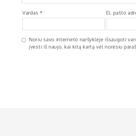
Vardas
*
El. pašto ad
Noriu savo interneto naršyklėje išsaugoti vard
įvesti iš naujo, kai kitą kartą vėl norėsiu par