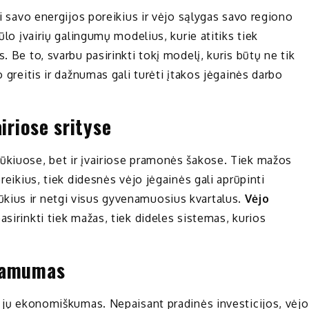
ti savo energijos poreikius ir vėjo sąlygas savo regiono
ūlo įvairių galingumų modelius, kurie atitiks tiek
. Be to, svarbu pasirinkti tokį modelį, kuris būtų ne tik
o greitis ir dažnumas gali turėti įtakos jėgainės darbo
iriose srityse
ūkiuose, bet ir įvairiose pramonės šakose. Tiek mažos
oreikius, tiek didesnės vėjo jėgainės gali aprūpinti
kius ir netgi visus gyvenamuosius kvartalus.
Vėjo
sirinkti tiek mažas, tiek dideles sistemas, kurios
rkamumas
ra jų ekonomiškumas. Nepaisant pradinės investicijos, vėjo