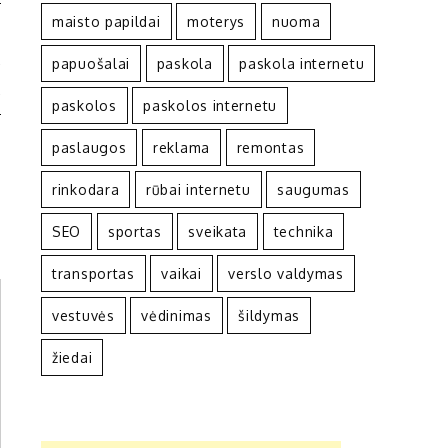
maisto papildai
moterys
nuoma
U
A
papuošalai
paskola
paskola internetu
A
paskolos
paskolos internetu
paslaugos
reklama
remontas
rinkodara
rūbai internetu
saugumas
SEO
sportas
sveikata
technika
transportas
vaikai
verslo valdymas
vestuvės
vėdinimas
šildymas
žiedai