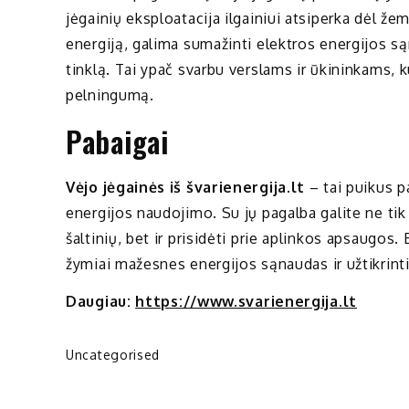
jėgainių eksploatacija ilgainiui atsiperka dėl ž
energiją, galima sumažinti elektros energijos są
tinklą. Tai ypač svarbu verslams ir ūkininkams, ku
pelningumą.
Pabaigai
Vėjo jėgainės iš švarienergija.lt
– tai puikus pa
energijos naudojimo. Su jų pagalba galite ne ti
šaltinių, bet ir prisidėti prie aplinkos apsaugos.
žymiai mažesnes energijos sąnaudas ir užtikrinti
Daugiau:
https://www.svarienergija.lt
Uncategorised