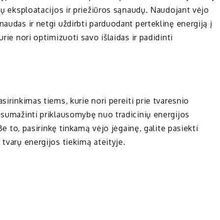
emų eksploatacijos ir priežiūros sąnaudų. Naudojant vėjo
naudas ir netgi uždirbti parduodant perteklinę energiją į
rie nori optimizuoti savo išlaidas ir padidinti
sirinkimas tiems, kurie nori pereiti prie tvaresnio
k sumažinti priklausomybę nuo tradicinių energijos
 Be to, pasirinkę tinkamą vėjo jėgainę, galite pasiekti
 tvarų energijos tiekimą ateityje.