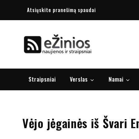
Skip
Atsiųskite pranešimą spaudai
to
content
Žinios
naujienos, st
Straipsniai
Verslas
Namai
Vėjo jėgainės iš Švari E