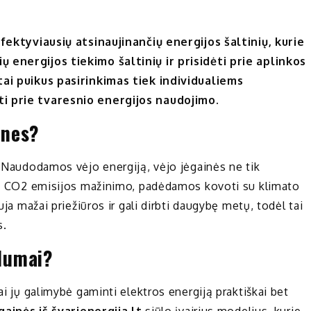
efektyviausių atsinaujinančių energijos šaltinių, kurie
 energijos tiekimo šaltinių ir prisidėti prie aplinkos
tai puikus pasirinkimas tiek individualiems
ti prie tvaresnio energijos naudojimo.
ines?
. Naudodamos vėjo energiją, vėjo jėgainės ne tik
rie CO2 emisijos mažinimo, padėdamos kovoti su klimato
uja mažai priežiūros ir gali dirbti daugybę metų, todėl tai
s.
alumai?
ai jų galimybė gaminti elektros energiją praktiškai bet
gainės iš švarienergija.lt
siūlo įvairius modelius, kurie