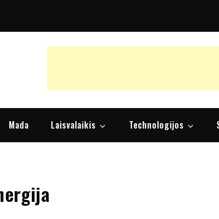
raipsniai, nuomonės
Mada
Laisvalaikis
Technologijos
nergija