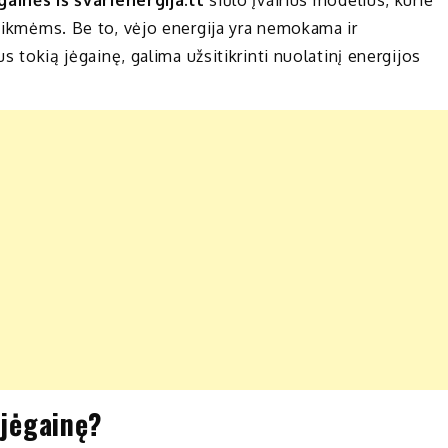
reikmėms. Be to, vėjo energija yra nemokama ir
us tokią jėgainę, galima užsitikrinti nuolatinį energijos
 jėgainę?