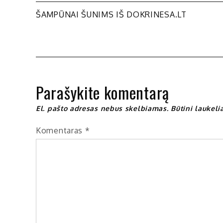
Navigacija
ŠAMPŪNAI ŠUNIMS IŠ DOKRINESA.LT
tarp
įrašų
Parašykite komentarą
El. pašto adresas nebus skelbiamas.
Būtini laukel
Komentaras
*