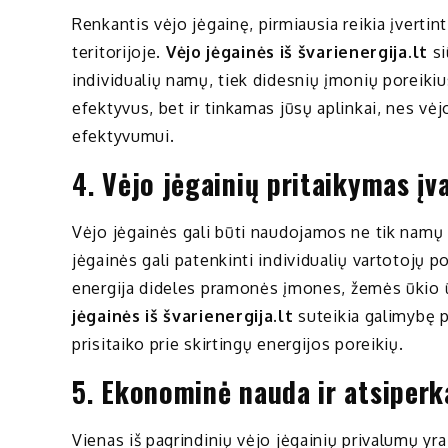
Renkantis vėjo jėgainę, pirmiausia reikia įvertin
teritorijoje.
Vėjo jėgainės iš švarienergija.lt
si
individualių namų, tiek didesnių įmonių poreikius
efektyvus, bet ir tinkamas jūsų aplinkai, nes vėj
efektyvumui.
4.
Vėjo jėgainių pritaikymas įva
Vėjo jėgainės gali būti naudojamos ne tik namų 
jėgainės gali patenkinti individualių vartotojų p
energija dideles pramonės įmones, žemės ūkio ū
jėgainės iš švarienergija.lt
suteikia galimybę pa
prisitaiko prie skirtingų energijos poreikių.
5.
Ekonominė nauda ir atsipe
Vienas iš pagrindinių vėjo jėgainių privalumų y