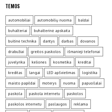
TEMOS
automobiliai
automobilių nuoma
baldai
buhalteriai
buhalterinė apskaita
buitinė technika
dantys
darbas
dovanos
drabužiai
greitos paskolos
išmanieji telefonai
juvelyrika
keliones
kosmetika
kreditai
kreditas
langai
LED apšvietimas
logistika
maisto papildai
moterys
nuoma
papuošalai
paskola
paskola internetu
paskolos
paskolos internetu
paslaugos
reklama