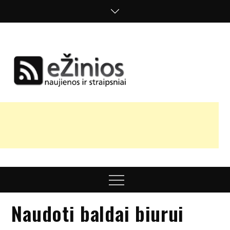
Skip
to
content
Žinios
naujienos,
straipsniai,
nuomonės
Menu
Naudoti baldai biurui