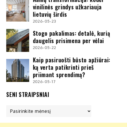
vinilinės grindys užkariauja
lietuvių širdis
2026-05-23
Stogo pakalimas: detalė, kurią
daugelis prisimena per vėlai
2026-05-22
Kaip pasiruošti būsto apžiūrai:
ką verta patikrinti prieš
priimant sprendimą?
2026-05-17
SENI STRAIPSNIAI
Seni
straipsniai