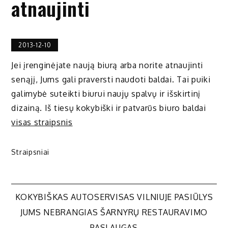
atnaujinti
2013-12-10
Jei įrenginėjate naują biurą arba norite atnaujinti
senąjį, Jums gali praversti naudoti baldai. Tai puiki
galimybė suteikti biurui naujų spalvų ir išskirtinį
dizainą. Iš tiesų kokybiški ir patvarūs biuro baldai
visas straipsnis
Straipsniai
Navigacija
KOKYBIŠKAS AUTOSERVISAS VILNIUJE PASIŪLYS
JUMS NEBRANGIAS ŠARNYRŲ RESTAURAVIMO
PASLAUGAS