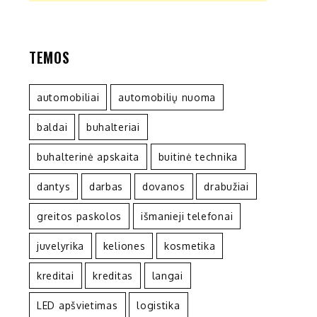
TEMOS
automobiliai
automobilių nuoma
baldai
buhalteriai
buhalterinė apskaita
buitinė technika
dantys
darbas
dovanos
drabužiai
greitos paskolos
išmanieji telefonai
juvelyrika
keliones
kosmetika
kreditai
kreditas
langai
LED apšvietimas
logistika