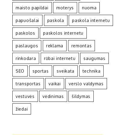
maisto papildai
moterys
nuoma
papuošalai
paskola
paskola internetu
paskolos
paskolos internetu
paslaugos
reklama
remontas
rinkodara
rūbai internetu
saugumas
SEO
sportas
sveikata
technika
transportas
vaikai
verslo valdymas
vestuvės
vėdinimas
šildymas
žiedai