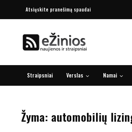
Skip
Atsiųskite pranešimą spaudai
to
content
Žinios
naujienos, st
Straipsniai
Verslas
Namai
Žyma:
automobilių lizin