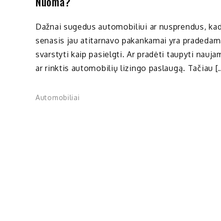
Nuoma?
Dažnai sugedus automobiliui ar nusprendus, ka
senasis jau atitarnavo pakankamai yra pradedam
svarstyti kaip pasielgti. Ar pradėti taupyti nauja
ar rinktis automobilių lizingo paslaugą. Tačiau [
Automobiliai