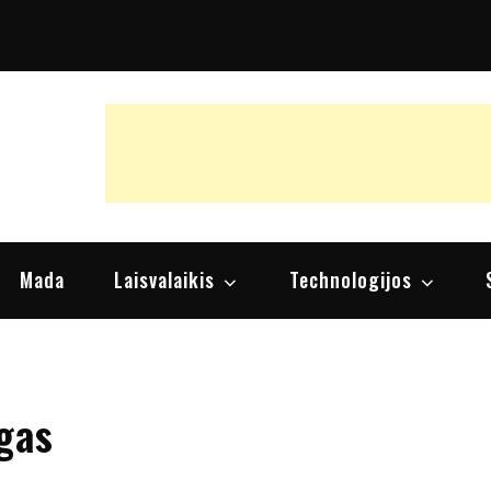
raipsniai, nuomonės
Mada
Laisvalaikis
Technologijos
gas