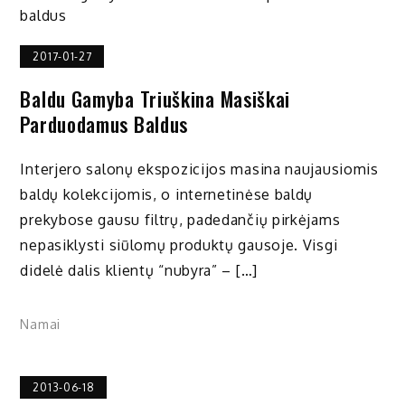
2017-01-27
Baldu Gamyba Triuškina Masiškai
Parduodamus Baldus
Interjero salonų ekspozicijos masina naujausiomis
baldų kolekcijomis, o internetinėse baldų
prekybose gausu filtrų, padedančių pirkėjams
nepasiklysti siūlomų produktų gausoje. Visgi
didelė dalis klientų “nubyra” – […]
Namai
2013-06-18