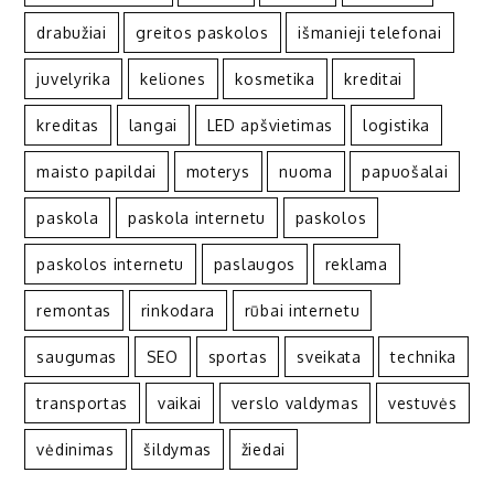
drabužiai
greitos paskolos
išmanieji telefonai
juvelyrika
keliones
kosmetika
kreditai
kreditas
langai
LED apšvietimas
logistika
maisto papildai
moterys
nuoma
papuošalai
paskola
paskola internetu
paskolos
paskolos internetu
paslaugos
reklama
remontas
rinkodara
rūbai internetu
saugumas
SEO
sportas
sveikata
technika
transportas
vaikai
verslo valdymas
vestuvės
vėdinimas
šildymas
žiedai