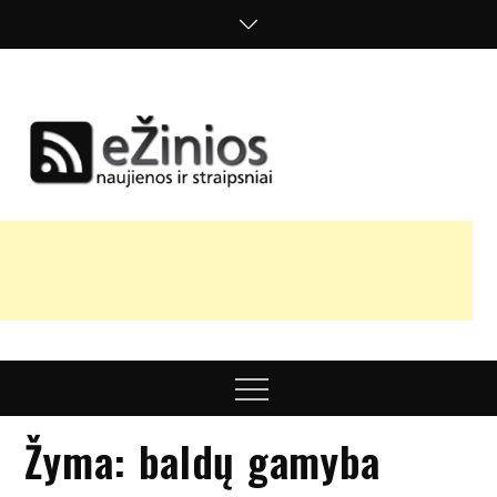
Skip
to
content
Žinios
naujienos,
straipsniai,
nuomonės
Menu
Žyma:
baldų gamyba