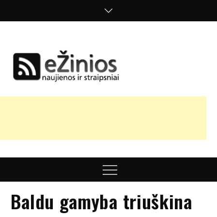
Skip
to
content
Žinios
naujienos,
straipsniai,
nuomonės
Menu
Baldu gamyba triuškina