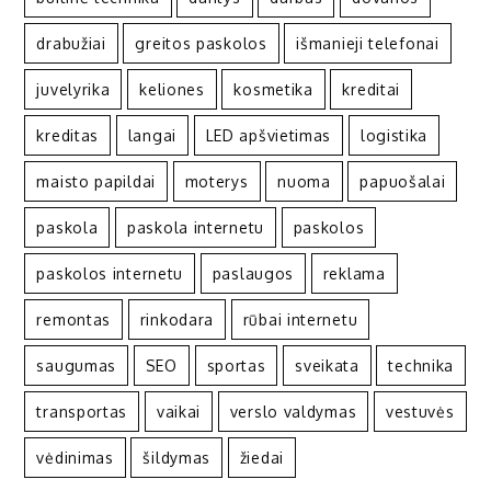
drabužiai
greitos paskolos
išmanieji telefonai
juvelyrika
keliones
kosmetika
kreditai
kreditas
langai
LED apšvietimas
logistika
maisto papildai
moterys
nuoma
papuošalai
paskola
paskola internetu
paskolos
paskolos internetu
paslaugos
reklama
remontas
rinkodara
rūbai internetu
saugumas
SEO
sportas
sveikata
technika
transportas
vaikai
verslo valdymas
vestuvės
vėdinimas
šildymas
žiedai