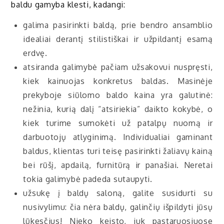
baldu gamyba klesti, kadangi:
galima pasirinkti baldą, prie bendro ansamblio
idealiai derantį stilistiškai ir užpildantį esamą
erdvę.
atsiranda galimybė pačiam užsakovui nuspręsti,
kiek kainuojas konkretus baldas. Masinėje
prekyboje siūlomo baldo kaina yra galutinė:
nežinia, kurią dalį “atsiriekia” daikto kokybė, o
kiek turime sumokėti už patalpų nuomą ir
darbuotojų atlyginimą. Individualiai gaminant
baldus, klientas turi teisę pasirinkti žaliavų kainą
bei rūšį, apdailą, furnitūrą ir panašiai. Neretai
tokia galimybė padeda sutaupyti.
užsukę į baldų saloną, galite susidurti su
nusivylimu: čia nėra baldų, galinčių išpildyti jūsų
lūkesčius! Nieko keisto, juk pastaruosiuose