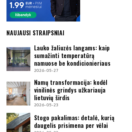
NAUJAUSI STRAIPSNIAI
Lauko žaliuzės langams: kaip
sumažinti temperatūrą
namuose be kondicionieriaus
2026-05-27
Namų transformacija: kodėl
vinilinės grindys užkariauja
lietuvių širdis
2026-05-23
Stogo pakalimas: detalė, kurią
daugelis prisimena per vėlai