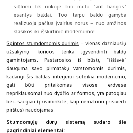
siūlomi tik rinkoje tuo metu “ant bangos”
esantys baldai. Tuo tarpu baldu gamyba
realizuoja pačius įvairius norus – nuo amžinos
klasikos iki išskirtinio modernumo!
Spintos stumdomomis durimis
– vienas dažniausių
užsakymų, kuriuos tenka įgyvendinti baldų
gamintojams. Pastarosios iš būstų “iššlavė”
dauguma savo pirmatakų varstomomis durimis,
kadangi šis baldas interjerui suteikia modernumo,
gali būti pritaikomas visose erdvėse
nepriklausomai nuo dydžio ar formos, yra patogiau
bei…saugiau (prisiminkite, kaip nemalonu prisiverti
pirštus) naudojamas.
Stumdomųjų durų sistemą sudaro šie
pagrindiniai elementai: