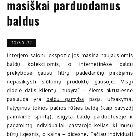
masiškai parduodamus
baldus
2017-01-27
Interjero salonų ekspozicijos masina naujausiomis
baldų kolekcijomis, o internetinėse baldų
prekybose gausu filtrų, padedančių pirkėjams
nepasiklysti siūlomų produktų gausoje. Visgi
didelė dalis klientų “nubyra” – šiems aktualesnė
paslauga yra
baldu gamyba
pagal užsakymą.
Palyginus tokios pačios rūšies baldą (kaip pavyzdį
paimkime spintą), įsigytą baldų parduotuvėje ir
pagamintą individualiai, pastarojo kelias iki mūsų
būtų ilgesnis, o kaina – didesnė. Tačiau individuali