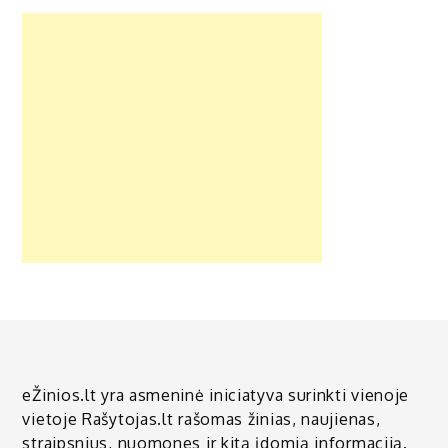
eŽinios.lt yra asmeninė iniciatyva surinkti vienoje
vietoje Rašytojas.lt rašomas žinias, naujienas,
straipsnius, nuomones ir kitą įdomią informaciją.