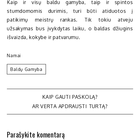
Kaip ir visų baldu gamyba, taip ir spintos
stumdomomis durimis, turi būti atiduotos į
patikimų meistrų rankas. Tik tokiu atveju
užsakymas bus įvykdytas laiku, o baldas džiugins
išvaizda, kokybe ir patvarumu.
Namai
Baldų Gamyba
Navigacija
KAIP GAUTI PASKOLĄ?
AR VERTA APDRAUSTI TURTĄ?
tarp
įrašų
Parašykite komentarą