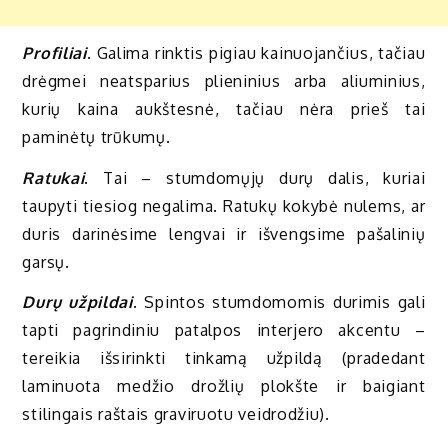
Profiliai
. Galima rinktis pigiau kainuojančius, tačiau
drėgmei neatsparius plieninius arba aliuminius,
kurių kaina aukštesnė, tačiau nėra prieš tai
paminėtų trūkumų.
Ratukai
. Tai – stumdomųjų durų dalis, kuriai
taupyti tiesiog negalima. Ratukų kokybė nulems, ar
duris darinėsime lengvai ir išvengsime pašalinių
garsų.
Durų užpildai
. Spintos stumdomomis durimis gali
tapti pagrindiniu patalpos interjero akcentu –
tereikia išsirinkti tinkamą užpildą (pradedant
laminuota medžio drožlių plokšte ir baigiant
stilingais raštais graviruotu veidrodžiu).