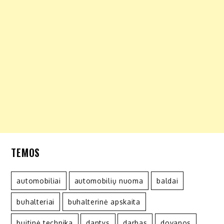
TEMOS
automobiliai
automobilių nuoma
baldai
buhalteriai
buhalterinė apskaita
buitinė technika
dantys
darbas
dovanos