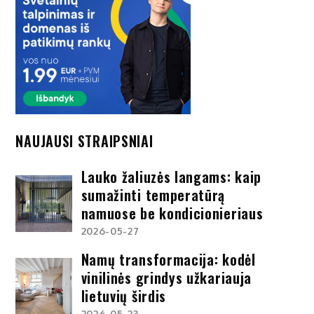
NAUJAUSI STRAIPSNIAI
Lauko žaliuzės langams: kaip
sumažinti temperatūrą
namuose be kondicionieriaus
2026-05-27
Namų transformacija: kodėl
vinilinės grindys užkariauja
lietuvių širdis
2026-05-23