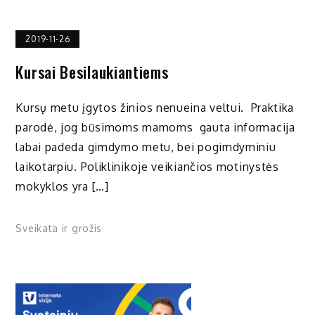
2019-11-26
Kursai Besilaukiantiems
Kursų metu įgytos žinios nenueina veltui. Praktika
parodė, jog būsimoms mamoms gauta informacija
labai padeda gimdymo metu, bei pogimdyminiu
laikotarpiu. Poliklinikoje veikiančios motinystės
mokyklos yra […]
Sveikata ir grožis