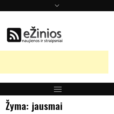
Skip
to
content
Žinios
naujienos,
straipsniai,
nuomonės
Menu
Žyma:
jausmai