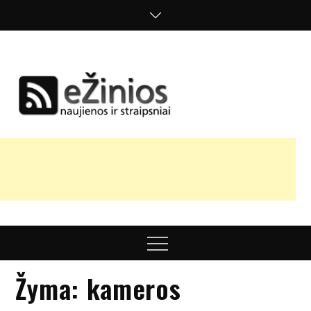
Skip
to
content
Žinios
naujienos,
straipsniai,
nuomonės
Menu
Žyma:
kameros