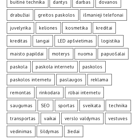
buitinė technika
dantys
darbas
dovanos
drabužiai
greitos paskolos
išmanieji telefonai
juvelyrika
keliones
kosmetika
kreditai
kreditas
langai
LED apšvietimas
logistika
maisto papildai
moterys
nuoma
papuošalai
paskola
paskola internetu
paskolos
paskolos internetu
paslaugos
reklama
remontas
rinkodara
rūbai internetu
saugumas
SEO
sportas
sveikata
technika
transportas
vaikai
verslo valdymas
vestuvės
vėdinimas
šildymas
žiedai