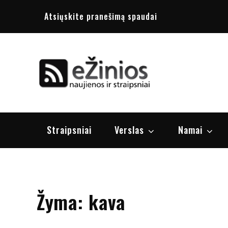
Skip
Atsiųskite pranešimą spaudai
to
content
Žinios
naujienos, st
Straipsniai
Verslas
Namai
Žyma:
kava