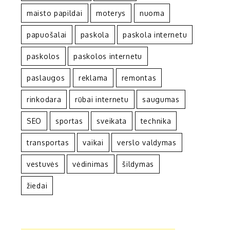
maisto papildai
moterys
nuoma
papuošalai
paskola
paskola internetu
paskolos
paskolos internetu
paslaugos
reklama
remontas
rinkodara
rūbai internetu
saugumas
SEO
sportas
sveikata
technika
transportas
vaikai
verslo valdymas
vestuvės
vėdinimas
šildymas
žiedai