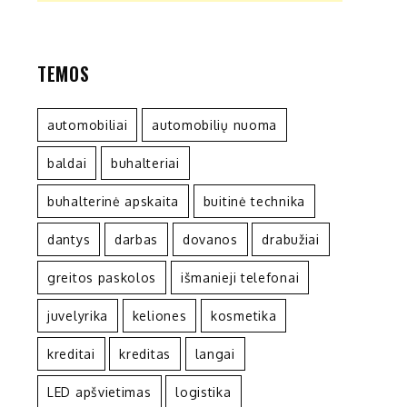
TEMOS
automobiliai
automobilių nuoma
baldai
buhalteriai
buhalterinė apskaita
buitinė technika
dantys
darbas
dovanos
drabužiai
greitos paskolos
išmanieji telefonai
juvelyrika
keliones
kosmetika
kreditai
kreditas
langai
LED apšvietimas
logistika