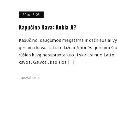
2016-12-03
Kapučino Kava: Kokia Ji?
Kapučino, daugumos mėgstama ir dažniausiai vy
geriama kava. Tačiau dažnai žmonės gerdami ši
rūšies kavą nesupranta kuo ji skiriasi nuo Latte
kavos. Galvoti, kad šios […]
Laisvalaikis