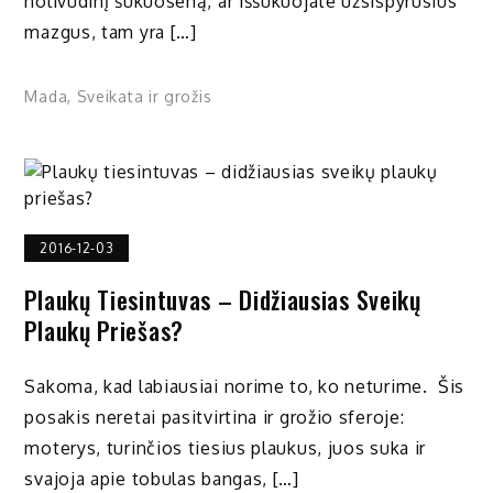
holivudinį šukuoseną, ar iššukuojate užsispyrusius
mazgus, tam yra […]
Mada
,
Sveikata ir grožis
2016-12-03
Plaukų Tiesintuvas – Didžiausias Sveikų
Plaukų Priešas?
Sakoma, kad labiausiai norime to, ko neturime. Šis
posakis neretai pasitvirtina ir grožio sferoje:
moterys, turinčios tiesius plaukus, juos suka ir
svajoja apie tobulas bangas, […]