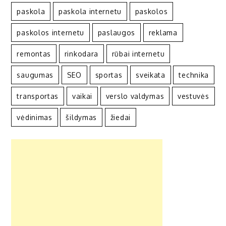
paskola
paskola internetu
paskolos
paskolos internetu
paslaugos
reklama
remontas
rinkodara
rūbai internetu
saugumas
SEO
sportas
sveikata
technika
transportas
vaikai
verslo valdymas
vestuvės
vėdinimas
šildymas
žiedai