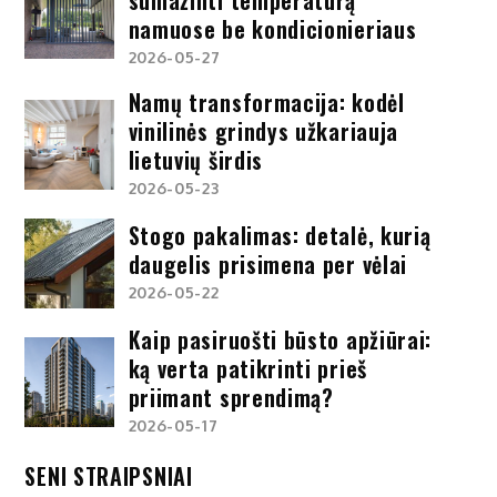
sumažinti temperatūrą
namuose be kondicionieriaus
2026-05-27
Namų transformacija: kodėl
vinilinės grindys užkariauja
lietuvių širdis
2026-05-23
Stogo pakalimas: detalė, kurią
daugelis prisimena per vėlai
2026-05-22
Kaip pasiruošti būsto apžiūrai:
ką verta patikrinti prieš
priimant sprendimą?
2026-05-17
SENI STRAIPSNIAI
Seni