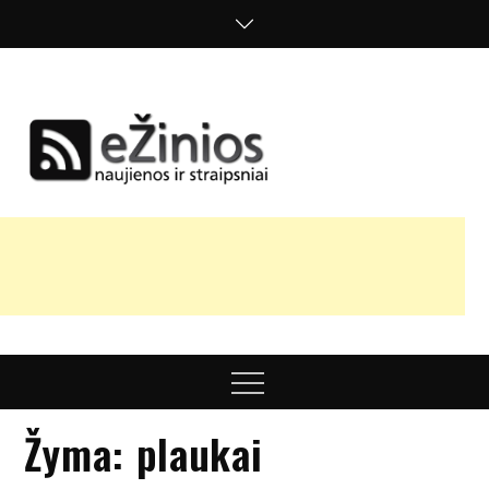
Skip
to
content
Žinios
naujienos,
straipsniai,
nuomonės
Menu
Žyma:
plaukai