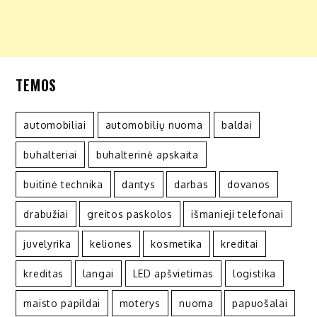
TEMOS
automobiliai
automobilių nuoma
baldai
buhalteriai
buhalterinė apskaita
buitinė technika
dantys
darbas
dovanos
drabužiai
greitos paskolos
išmanieji telefonai
juvelyrika
keliones
kosmetika
kreditai
kreditas
langai
LED apšvietimas
logistika
maisto papildai
moterys
nuoma
papuošalai