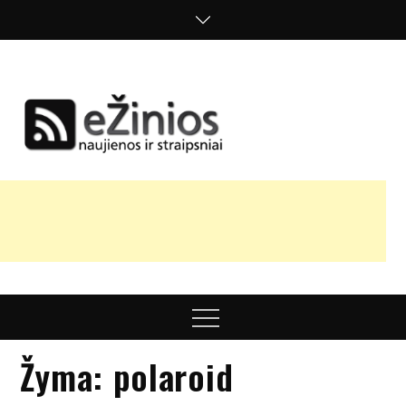
Skip
to
content
Žinios
naujienos,
straipsniai,
nuomonės
Menu
Žyma:
polaroid