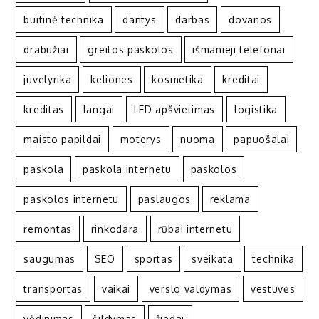
buitinė technika
dantys
darbas
dovanos
drabužiai
greitos paskolos
išmanieji telefonai
juvelyrika
keliones
kosmetika
kreditai
kreditas
langai
LED apšvietimas
logistika
maisto papildai
moterys
nuoma
papuošalai
paskola
paskola internetu
paskolos
paskolos internetu
paslaugos
reklama
remontas
rinkodara
rūbai internetu
saugumas
SEO
sportas
sveikata
technika
transportas
vaikai
verslo valdymas
vestuvės
vėdinimas
šildymas
žiedai