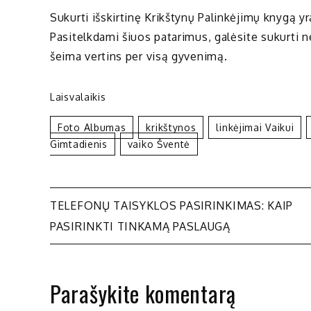
Sukurti išskirtinę Krikštynų Palinkėjimų knygą y
Pasitelkdami šiuos patarimus, galėsite sukurti ne
šeima vertins per visą gyvenimą.
Laisvalaikis
Foto Albumas
Krikštynos
Linkėjimai Vaikui
Gimtadienis
Vaiko Šventė
Navigacija
TELEFONŲ TAISYKLOS PASIRINKIMAS: KAIP
PASIRINKTI TINKAMĄ PASLAUGĄ
tarp
įrašų
Parašykite komentarą