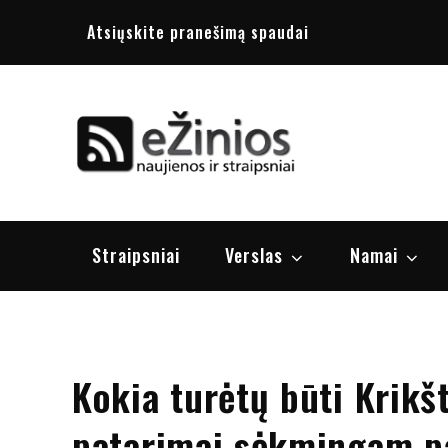
Skip
Atsiųskite pranešimą spaudai
to
content
Žinios
naujienos, st
Straipsniai
Verslas
Namai
Kokia turėtų būti Krikš
patarimai sėkmingam p