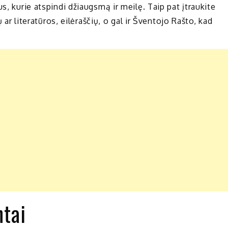
s, kurie atspindi džiaugsmą ir meilę. Taip pat įtraukite
ų ar literatūros, eilėraščių, o gal ir Šventojo Rašto, kad
ntai