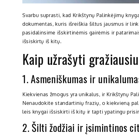
Svarbu suprasti, kad Krikštynų Palinkėjimų knyga 
dokumentas, kuris išreiškia šiltus jausmus ir lin
pasidalinsime išskirtinėmis gairėmis ir patarimai
išsiskirtų iš kitų.
Kaip užrašyti gražiausi
1. Asmeniškumas ir unikaluma
Kiekvienas žmogus yra unikalus, ir Krikštynų Pal
Nenaudokite standartinių frazių, o kiekvieną pali
leis knygai išsiskirti iš kitų ir tapti ypatingu pri
2. Šilti žodžiai ir įsimintinos ci