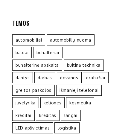
TEMOS
automobiliai
automobilių nuoma
baldai
buhalteriai
buhalterinė apskaita
buitinė technika
dantys
darbas
dovanos
drabužiai
greitos paskolos
išmanieji telefonai
juvelyrika
keliones
kosmetika
kreditai
kreditas
langai
LED apšvietimas
logistika