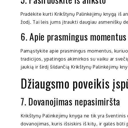
Pradėkite kurti Krikštynų Palinkėjimų knygą iš a
žodį. Tai leis jums įtraukti daugiau asmeniškų d
6. Apie prasmingus momentus
Pamąstykite apie prasmingus momentus, kuriuos
tradicijos, ypatingos akimirkos su vaiku ar sveči
jaukią ir širdį šildančią Krikštynų Palinkėjimų kn
Džiaugsmo poveikis įs
7. Dovanojimas nepasimiršta
Krikštynų Palinkėjimų knyga ne tik yra šventinis 
dovanojimas, kuris išsiskirs iš kitų, ir galės bū