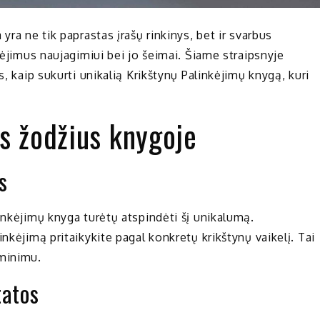
yra ne tik paprastas įrašų rinkinys, bet ir svarbus
kėjimus naujagimiui bei jo šeimai. Šiame straipsnyje
s, kaip sukurti unikalią Krikštynų Palinkėjimų knygą, kuri
us žodžius knygoje
s
inkėjimų knyga turėtų atspindėti šį unikalumą.
nkėjimą pritaikykite pagal konkretų krikštynų vaikelį. Tai
siminimu.
tatos