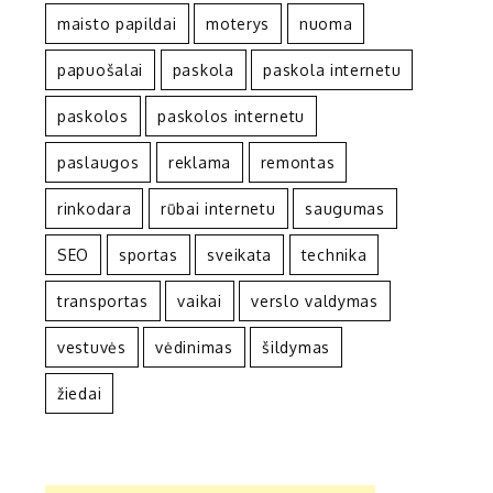
maisto papildai
moterys
nuoma
papuošalai
paskola
paskola internetu
paskolos
paskolos internetu
paslaugos
reklama
remontas
rinkodara
rūbai internetu
saugumas
SEO
sportas
sveikata
technika
transportas
vaikai
verslo valdymas
vestuvės
vėdinimas
šildymas
žiedai