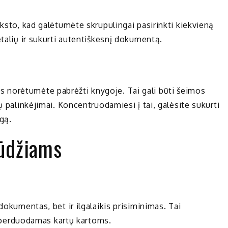
nksto, kad galėtumėte skrupulingai pasirinkti kiekvieną
etalių ir sukurti autentiškesnį dokumentą.
 norėtumėte pabrėžti knygoje. Tai gali būti šeimos
ų palinkėjimai. Koncentruodamiesi į tai, galėsite sukurti
ygą.
pūdžiams
dokumentas, bet ir ilgalaikis prisiminimas. Tai
ti perduodamas kartų kartoms.