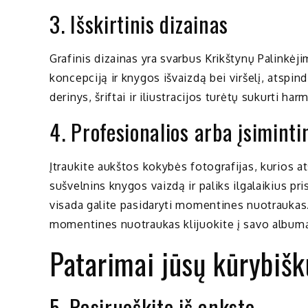
3. Išskirtinis dizainas
Grafinis dizainas yra svarbus Krikštynų Palinkėj
koncepciją ir knygos išvaizdą bei viršelį, atspi
derinys, šriftai ir iliustracijos turėtų sukurti h
4. Profesionalios arba įsiminti
Įtraukite aukštos kokybės fotografijas, kurios a
sušvelnins knygos vaizdą ir paliks ilgalaikius p
visada galite pasidaryti momentines nuotraukas.
momentines nuotraukas klijuokite į savo albumą
Patarimai jūsų kūrybiš
5. Pasiruoškite iš anksto