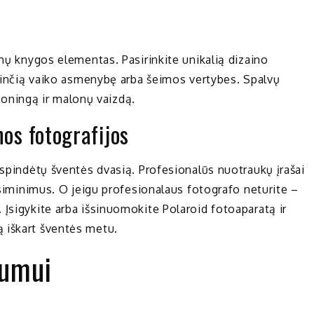
imų knygos elementas. Pasirinkite unikalią dizaino
ndinčią vaiko asmenybę arba šeimos vertybes. Spalvų
armoningą ir malonų vaizdą.
nos fotografijos
tspindėtų šventės dvasią. Profesionalūs nuotraukų įrašai
risiminimus. O jeigu profesionalaus fotografo neturite –
 Įsigykite arba išsinuomokite Polaroid fotoaparatą ir
 iškart šventės metu.
kumui