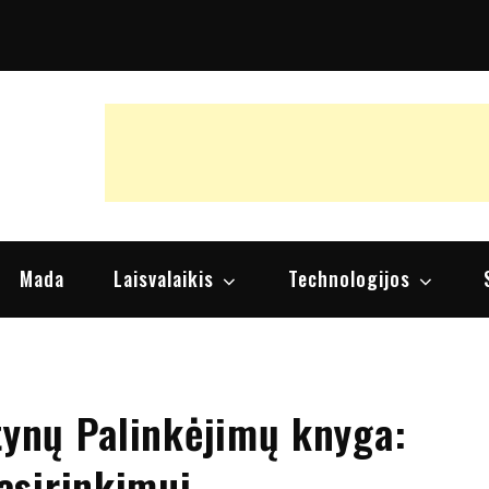
raipsniai, nuomonės
Mada
Laisvalaikis
Technologijos
tynų Palinkėjimų knyga:
asirinkimui