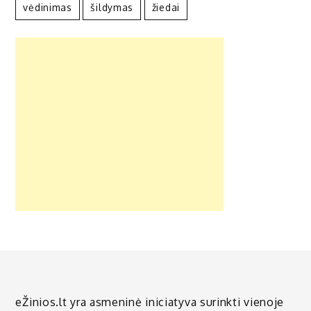
vėdinimas
šildymas
žiedai
eŽinios.lt yra asmeninė iniciatyva surinkti vienoje