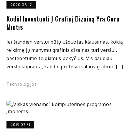
2020-08-12
Kodėl Investuoti Į Grafinį Dizainą Yra Gera
Mintis
Jei šiandien verslui būtų užduotas klausimas, kokią
reikšmę jų manymu grafinis dizainas turi verslui,
pastebėtume teigiamus pokyčius. Vis daugiau
verslų supranta, kad be profesionalaus grafinio […]
Technologijos
2019-07-31