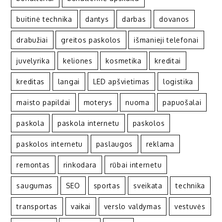
buitinė technika
dantys
darbas
dovanos
drabužiai
greitos paskolos
išmanieji telefonai
juvelyrika
keliones
kosmetika
kreditai
kreditas
langai
LED apšvietimas
logistika
maisto papildai
moterys
nuoma
papuošalai
paskola
paskola internetu
paskolos
paskolos internetu
paslaugos
reklama
remontas
rinkodara
rūbai internetu
saugumas
SEO
sportas
sveikata
technika
transportas
vaikai
verslo valdymas
vestuvės