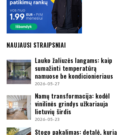
NAUJAUSI STRAIPSNIAI
Lauko žaliuzės langams: kaip
sumažinti temperatūrą
namuose be kondicionieriaus
2026-05-27
Namų transformacija: kodėl
vinilinės grindys užkariauja
lietuvių širdis
2026-05-23
Stogo pakalimas: detalė, kurią