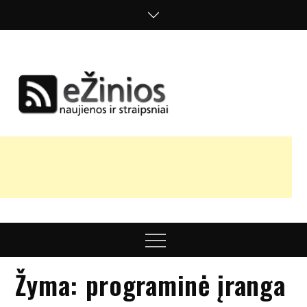
Skip
to
content
Žinios
naujienos,
straipsniai,
nuomonės
Menu
Žyma:
programinė įranga