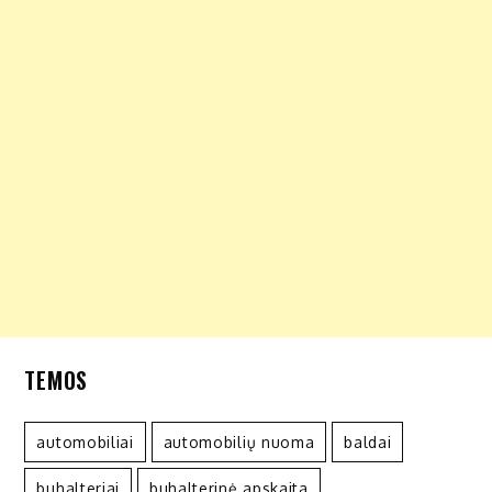
TEMOS
automobiliai
automobilių nuoma
baldai
buhalteriai
buhalterinė apskaita