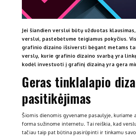
Jei šiandien verslui būtų užduotas klausimas,
verslui, pastebėtume teigiamus pokyčius. Vi
grafinio dizaino išsiversti bėgant metams tam
verslų, kurie grafinio dizaino svarbą yra link
kodėl investuoti į grafinį dizainą yra gera m
Geras tinklalapio diza
pasitikėjimas
Šiomis dienomis gyvename pasaulyje, kuriame ap
forma sužinome internetu. Tai reiškia, kad vers
tačiau taip pat būtina pasirūpinti ir tinkamu savo