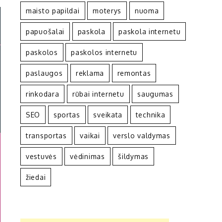
maisto papildai
moterys
nuoma
papuošalai
paskola
paskola internetu
paskolos
paskolos internetu
paslaugos
reklama
remontas
rinkodara
rūbai internetu
saugumas
SEO
sportas
sveikata
technika
transportas
vaikai
verslo valdymas
vestuvės
vėdinimas
šildymas
žiedai