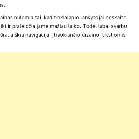
as.
zainas nulemia tai, kad tinklalapio lankytojai neskaito
ki ir praleidžia jame mažiau laiko. Todėl labai svarbu
ūra, aiškia navigacija, įtraukiančiu dizainu, tiksliomis