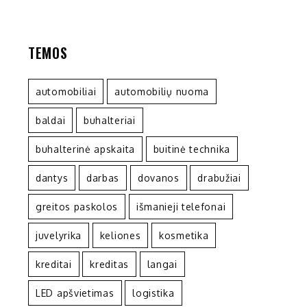
TEMOS
automobiliai
automobilių nuoma
baldai
buhalteriai
buhalterinė apskaita
buitinė technika
dantys
darbas
dovanos
drabužiai
greitos paskolos
išmanieji telefonai
juvelyrika
keliones
kosmetika
kreditai
kreditas
langai
LED apšvietimas
logistika