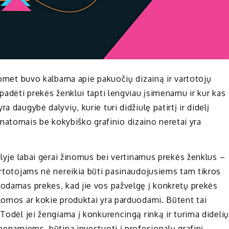
kuomet buvo kalbama apie pakuočių dizainą ir vartotojų
 padėti prekės ženklui tapti lengviau įsimenamu ir kur kas
 daugybė dalyvių, kurie turi didžiulę patirtį ir didelį
rai matomais be kokybiško grafinio dizaino neretai yra
aulyje labai gerai žinomus bei vertinamus prekės ženklus –
Vartotojams nė nereikia būti pasinaudojusiems tam tikros
uodamas prekes, kad jie vos pažvelgę į konkretų prekės
ūlomos ar kokie produktai yra parduodami. Būtent tai
 Todėl jei žengiama į konkurencingą rinką ir turima didelių
imenamiems, būtina investuoti į profesionalų grafinį