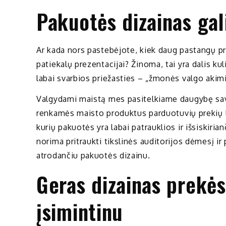
Pakuotės dizainas gali
Ar kada nors pastebėjote, kiek daug pastangų pr
patiekalų prezentacijai? Žinoma, tai yra dalis kul
labai svarbios priežasties – „žmonės valgo akimi
Valgydami maistą mes pasitelkiame daugybę savo
renkamės maisto produktus parduotuvių prekių l
kurių pakuotės yra labai patrauklios ir išsiskiria
norima pritraukti tikslinės auditorijos dėmesį ir 
atrodančiu pakuotės dizainu.
Geras dizainas prekės
įsimintinu