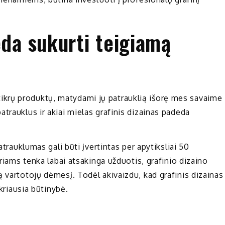
eda sukurti teigiamą
krų produktų, matydami jų patrauklią išorę mes savaime
trauklus ir akiai mielas grafinis dizainas padeda
atrauklumas gali būti įvertintas per apytiksliai 50
eriams tenka labai atsakinga užduotis, grafinio dizaino
 vartotojų dėmesį. Todėl akivaizdu, kad grafinis dizainas
ikriausia būtinybė.