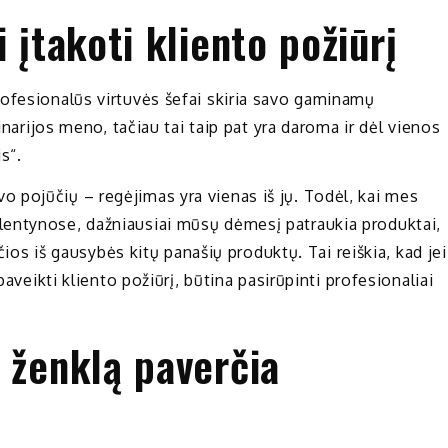
 įtakoti kliento požiūrį
ofesionalūs virtuvės šefai skiria savo gaminamų
inarijos meno, tačiau tai taip pat yra daroma ir dėl vienos
s“.
 pojūčių – regėjimas yra vienas iš jų. Todėl, kai mes
entynose, dažniausiai mūsų dėmesį patraukia produktai,
nčios iš gausybės kitų panašių produktų. Tai reiškia, kad jei
paveikti kliento požiūrį, būtina pasirūpinti profesionaliai
 ženklą paverčia