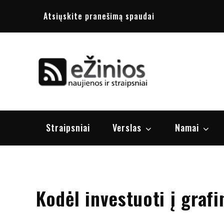
Skip
Atsiųskite pranešimą spaudai
to
content
Žinios
naujienos, st
Straipsniai
Verslas
Namai
Kodėl investuoti į grafi