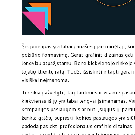
Šis principas yra labai panašus į jau minėtąjį, 
požiūrio formavimą. Geras grafinis dizainas gali
lengviau atpažįstamu. Bene kiekvienoje rinkoje yra
lojalių klientų ratą. Todėl išsiskirti ir tapti ge
visiškai neįmanoma.
Tereikia pažvelgti į tarptautinius ir visame pas
kiekvienas iš jų yra labai lengvai įsimenamas. 
kompanijos paslaugomis ar būti įsigijus jų pard
ženklą galėtų suprasti, kokios paslaugos yra si
padeda pasiekti profesionalus grafinis dizainas.
siekių, norint tapti lengviau pastebimiems ir įs