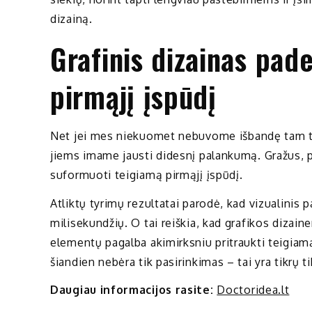
dizainą.
Grafinis dizainas pad
pirmąjį įspūdį
Net jei mes niekuomet nebuvome išbandę tam ti
jiems imame jausti didesnį palankumą. Gražus, pa
suformuoti teigiamą pirmąjį įspūdį.
Atliktų tyrimų rezultatai parodė, kad vizualinis p
milisekundžių. O tai reiškia, kad grafikos dizain
elementų pagalba akimirksniu pritraukti teigiamą
šiandien nebėra tik pasirinkimas – tai yra tikrų t
Daugiau informacijos rasite:
Doctoridea.lt