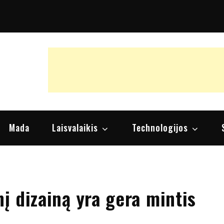
raipsniai, nuomonės
Mada
Laisvalaikis
Technologijos
nį dizainą yra gera mintis