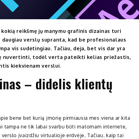
 kokią reikšmę jų manymu grafinis dizainas turi
s daugiau verslų supranta, kad be profesionalaus
pa vis sudėtingiau. Tačiau, deja, bet vis dar yra
ę nuvertinti, todėl verta pateikti kelias priežastis,
intis kiekvienam verslui.
inas – didelis klientų
ie bene bet kurią įmonę pirmiausia mes viena ar kita
lui tampa ne tik labai svarbu būti matomam internete,
 verslo įvaizdžiu virtualioje erdvėje. Tačiau, kaip tai