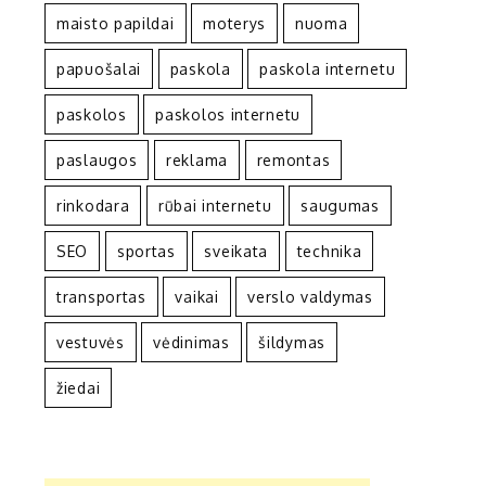
maisto papildai
moterys
nuoma
papuošalai
paskola
paskola internetu
paskolos
paskolos internetu
paslaugos
reklama
remontas
rinkodara
rūbai internetu
saugumas
SEO
sportas
sveikata
technika
transportas
vaikai
verslo valdymas
vestuvės
vėdinimas
šildymas
žiedai