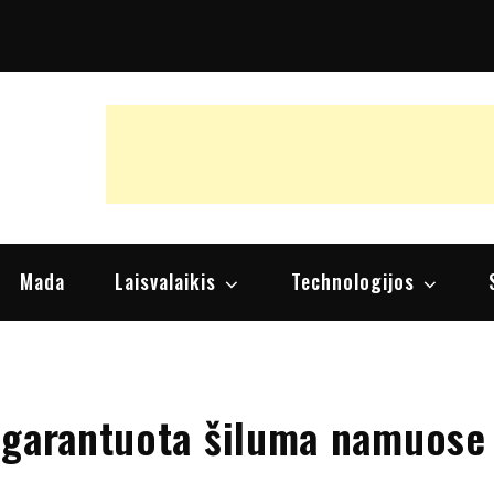
raipsniai, nuomonės
Mada
Laisvalaikis
Technologijos
 garantuota šiluma namuose