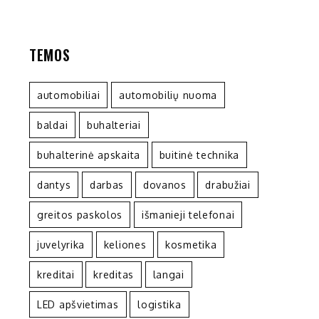
TEMOS
automobiliai
automobilių nuoma
baldai
buhalteriai
buhalterinė apskaita
buitinė technika
dantys
darbas
dovanos
drabužiai
greitos paskolos
išmanieji telefonai
juvelyrika
keliones
kosmetika
kreditai
kreditas
langai
LED apšvietimas
logistika