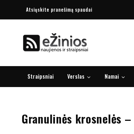
Skip
Atsiųskite pranešimą spaudai
to
content
Žinios
naujienos, st
Straipsniai
Verslas
Namai
Granulinės krosnelės –