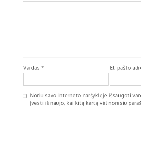
Vardas
*
El. pašto ad
Noriu savo interneto naršyklėje išsaugoti vard
įvesti iš naujo, kai kitą kartą vėl norėsiu par