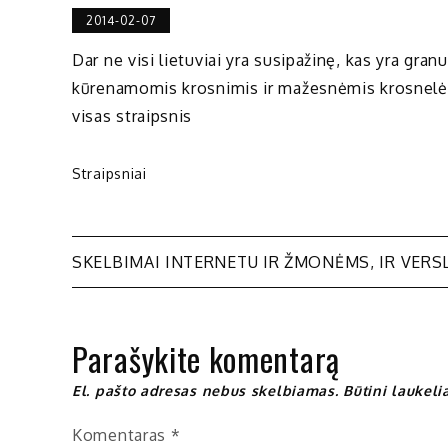
2014-02-07
Dar ne visi lietuviai yra susipažinę, kas yra gran
kūrenamomis krosnimis ir mažesnėmis krosnelėmis,
visas straipsnis
Straipsniai
Navigacija
SKELBIMAI INTERNETU IR ŽMONĖMS, IR VERS
tarp
Parašykite komentarą
įrašų
El. pašto adresas nebus skelbiamas.
Būtini laukel
Komentaras
*