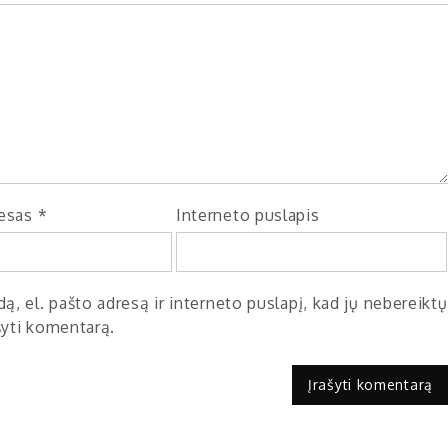
resas
*
Interneto puslapis
ą, el. pašto adresą ir interneto puslapį, kad jų nebereiktų
ašyti komentarą.