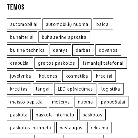
TEMOS
automobiliai
automobilių nuoma
baldai
buhalteriai
buhalterinė apskaita
buitinė technika
dantys
darbas
dovanos
drabužiai
greitos paskolos
išmanieji telefonai
juvelyrika
keliones
kosmetika
kreditai
kreditas
langai
LED apšvietimas
logistika
maisto papildai
moterys
nuoma
papuošalai
paskola
paskola internetu
paskolos
paskolos internetu
paslaugos
reklama