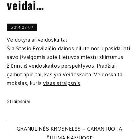
veidai…
2014-02-07
Veidotyra ar veidoskaita?
Šia Stasio Povilaičio dainos eilute noriu pasidalinti
savo įžvalgomis apie Lietuvos miestų skirtumus
žiūrint iš veidoskaitos perspektyvos. Pradžiai
galbūt apie tai, kas yra Veidoskaita. Veidoskaita –
mokslas, kuris
visas straipsnis
Straipsniai
Navigacija
GRANULINĖS KROSNELĖS – GARANTUOTA
ŠILUMA NAMUOSE