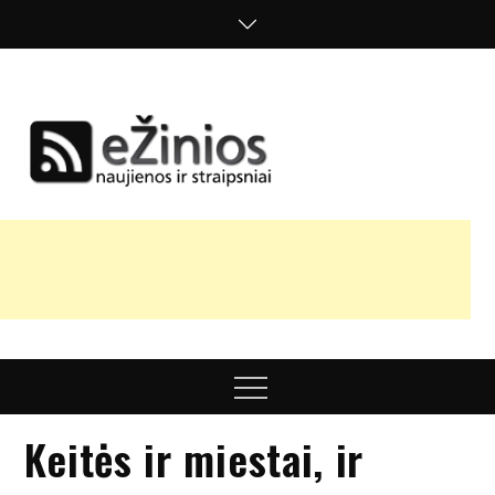
Skip
to
content
Žinios
naujienos,
straipsniai,
nuomonės
Menu
Keitės ir miestai, ir