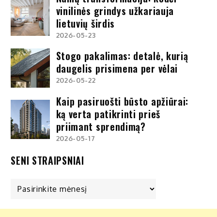
vinilinės grindys užkariauja
lietuvių širdis
2026-05-23
Stogo pakalimas: detalė, kurią
daugelis prisimena per vėlai
2026-05-22
Kaip pasiruošti būsto apžiūrai:
ką verta patikrinti prieš
priimant sprendimą?
2026-05-17
SENI STRAIPSNIAI
Seni
straipsniai