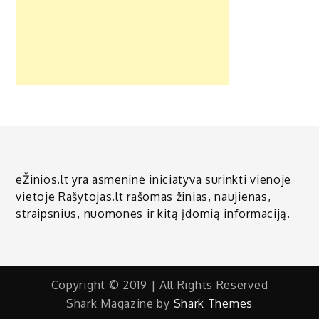
eŽinios.lt yra asmeninė iniciatyva surinkti vienoje
vietoje Rašytojas.lt rašomas žinias, naujienas,
straipsnius, nuomones ir kitą įdomią informaciją.
Copyright © 2019 | All Rights Reserved
Shark Magazine by
Shark Themes