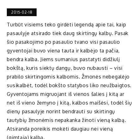
2015-02-18
Turbūt visiems teko girdėti legendą apie tai, kaip
pasaulyje atsirado tiek daug skirtingų kalbų. Pasak
šio pasakojimo po pasaulio tvano visi pasaulio
gyventojai buvo viena tauta ir kalbėjo ta pačia,
bendra kalba. Jiems sumanius pastatyti didžiulį
bokštą, kuris siektų dangų, buvo nubausti – visi
prabilo skirtingomis kalbomis. Žmonės nebegalėjo
susikalbėt, todėl bokšto statybos liko neužbaigtos.
Gyventojams migruojant iš vienos šalies į kitą ar
net iš vieno žemyno į kitą, kalbos maišėsi, todėl šių
dienų pasaulyje norint bendrauti su skirtingų
tautybių žmonėmis nepakanka žinoti vieną kalbą.
Atsiranda poreikis mokėti daugiau nei vieną
(gimtąją) kalbą.