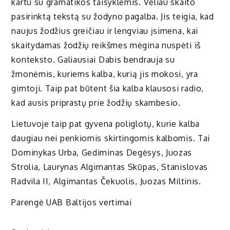
kartu su gramatikos taisyklėmis. Vėliau skaito
pasirinktą tekstą su žodyno pagalba. Jis teigia, kad
naujus žodžius greičiau ir lengviau įsimena, kai
skaitydamas žodžių reikšmes mėgina nuspėti iš
konteksto. Galiausiai Dabis bendrauja su
žmonėmis, kuriems kalba, kurią jis mokosi, yra
gimtoji. Taip pat būtent šia kalba klausosi radio,
kad ausis priprastų prie žodžių skambesio.
Lietuvoje taip pat gyvena poliglotų, kurie kalba
daugiau nei penkiomis skirtingomis kalbomis. Tai
Dominykas Urba, Gediminas Degėsys, Juozas
Strolia, Laurynas Algimantas Skūpas, Stanislovas
Radvila II, Algimantas Čekuolis, Juozas Miltinis.
Parengė UAB Baltijos vertimai