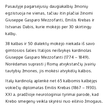
Pasaulyje pagarsėjusių daugiakalbių žmonių
egzistuoja ne vienas, tačiau itin plačiai žinomi
Giuseppe Gasparo Mezzofanti, Emilis Krebas ir
Istvanas Dabis, kurie mokėjo per 30 skirtingų
kalbų.
38 kalbas ir 50 dialektų mokėjo niekada iš savo
gimtosios šalies Italijos neišvykęs kardinolas
Giuseppe Gasparo Mezzofanti (1774 – 1849).
Norėdamas suprasti į Romą atvykstančių įvairių
tautybių žmones, jis mokėsi atvykėlių kalbos.
Italų kardinolą aplenkė net 65 kalbomis kalbėjęs
vokiečių diplomatas Emilis Krebas (1867 – 1930).
XXI a. pradžioje neurologiniai tyrimai parodė, kad
Krebo smegenų veikla skyrėsi nuo eilinio žmogaus.