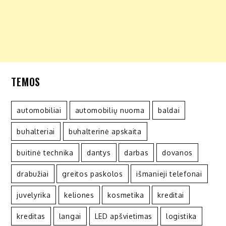
TEMOS
automobiliai
automobilių nuoma
baldai
buhalteriai
buhalterinė apskaita
buitinė technika
dantys
darbas
dovanos
drabužiai
greitos paskolos
išmanieji telefonai
juvelyrika
keliones
kosmetika
kreditai
kreditas
langai
LED apšvietimas
logistika