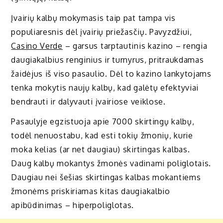
Įvairių kalbų mokymasis taip pat tampa vis
populiaresnis dėl įvairių priežasčių. Pavyzdžiui,
Casino Verde
– garsus tarptautinis kazino – rengia
daugiakalbius renginius ir turnyrus, pritraukdamas
žaidėjus iš viso pasaulio. Dėl to kazino lankytojams
tenka mokytis naujų kalbų, kad galėtų efektyviai
bendrauti ir dalyvauti įvairiose veiklose.
Pasaulyje egzistuoja apie 7000 skirtingų kalbų,
todėl nenuostabu, kad esti tokių žmonių, kurie
moka kelias (ar net daugiau) skirtingas kalbas.
Daug kalbų mokantys žmonės vadinami poliglotais.
Daugiau nei šešias skirtingas kalbas mokantiems
žmonėms priskiriamas kitas daugiakalbio
apibūdinimas – hiperpoliglotas.