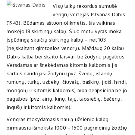
Visų laikų rekordus sumušė
vengrų vertėjas Istvanas Dabis
(1943). Būdamas aštuoniolikmetis, šis vaikinas
mokėjo 18 skirtingų kalbų. Šiuo metu vyras moka
įspūdingą skaičių skirtingų kalbų – net 103
(neįskaitant gimtosios vengrų). Maždaug 20 kalbų
Dabis kalba bei skaito laisvai, be žodyno pagalbos.
Versdamas ar šnekėdamas kitomis kalbomis jis
kartais naudojasi žodynu (pvz. švedų, islandų,
rumunų, turkų, uzbekų, čiuvašų, baškirų, jidiš, hindi,
mongolų ir kitomis kalbomis) arba neapsieina be jo
pagalbos (pvz. airių, kinų, tajų, laosiečių, čečėnų,
ingušų ir kitomis kalbomis).
Vengras mokydamasis naują užsienio kalbą
pirmiausia išmoksta 1000 – 1500 pagrindinių žodžių