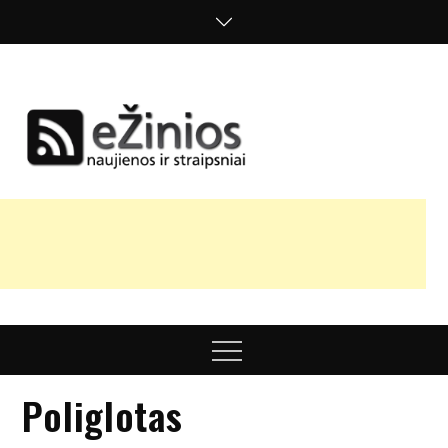
Skip
to
content
Žinios
naujienos,
straipsniai,
nuomonės
Menu
Poliglotas