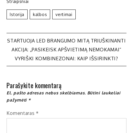
Straipsniai
Istorija
Kalbos
Vertimai
Navigacija
STARTUOJA LED BRANGUMO MITĄ TRIUŠKINANTI
AKCIJA: „PASIKEISK APŠVIETIMĄ NEMOKAMAI“
tarp
VYRIŠKI KOMBINEZONAI: KAIP IŠSIRINKTI?
įrašų
Parašykite komentarą
El. pašto adresas nebus skelbiamas.
Būtini laukeliai
pažymėti
*
Komentaras
*