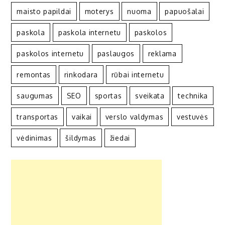
maisto papildai
moterys
nuoma
papuošalai
paskola
paskola internetu
paskolos
paskolos internetu
paslaugos
reklama
remontas
rinkodara
rūbai internetu
saugumas
SEO
sportas
sveikata
technika
transportas
vaikai
verslo valdymas
vestuvės
vėdinimas
šildymas
žiedai