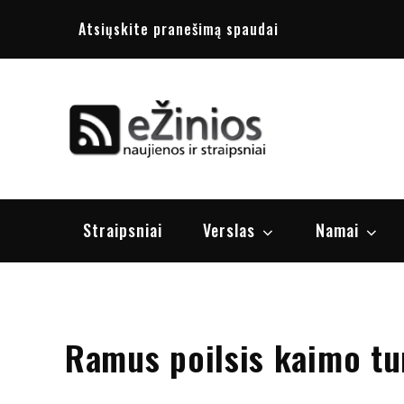
Skip
Atsiųskite pranešimą spaudai
to
content
Žinios
naujienos, st
Straipsniai
Verslas
Namai
Ramus poilsis kaimo tu