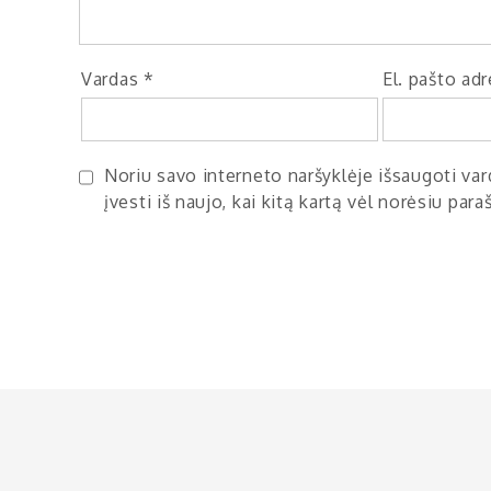
Vardas
*
El. pašto ad
Noriu savo interneto naršyklėje išsaugoti vard
įvesti iš naujo, kai kitą kartą vėl norėsiu par