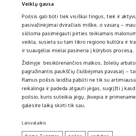
Veiklų gausa
Poilsis gali būti tiek visiškai tingus, tiek ir akt
pasivažinėjimai dviračiais miške, o vasarą – m
siūloma pasimėgauti pirties teikiamais malonuma
veikla, susieta su tam tikro regiono kultūra ir tr
ir suaugėliai mielai pasineria į kūrybos procesą.
Židinyje besikūrenančios malkos, žolelių arbatos 
pagražinantis paukščių čiulbėjimas pavasarį – tai 
Ramus poilsis leidžia pabūti ne tik su artimiausi
reikalinga ir padeda atgauti jėgas, sugrįžti į ka
poilsio, kuris suteikia jėgų, įkvepia ir primename
galėsite laiką skirti tik sau.
Laisvalaikis