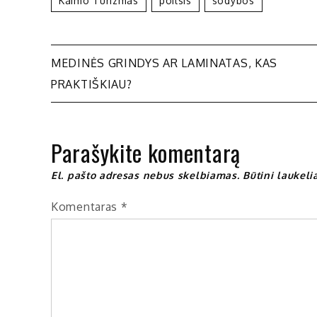
Kaimo Turizmas
Poilsis
Sodybos
Navigacija
MEDINĖS GRINDYS AR LAMINATAS, KAS
PRAKTIŠKIAU?
tarp
įrašų
Parašykite komentarą
El. pašto adresas nebus skelbiamas.
Būtini laukel
Komentaras
*