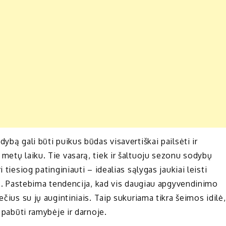
ybą gali būti puikus būdas visavertiškai pailsėti ir
metų laiku. Tie vasarą, tiek ir šaltuoju sezonu sodybų
 tiesiog patinginiauti – idealias sąlygas jaukiai leisti
ais. Pastebima tendencija, kad vis daugiau apgyvendinimo
ečius su jų augintiniais. Taip sukuriama tikra šeimos idilė,
, pabūti ramybėje ir darnoje.