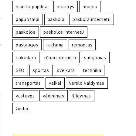
maisto papildai
moterys
nuoma
papuošalai
paskola
paskola internetu
I
paskolos
paskolos internetu
I
paslaugos
reklama
remontas
rinkodara
rūbai internetu
saugumas
SEO
sportas
sveikata
technika
transportas
vaikai
verslo valdymas
vestuvės
vėdinimas
šildymas
žiedai