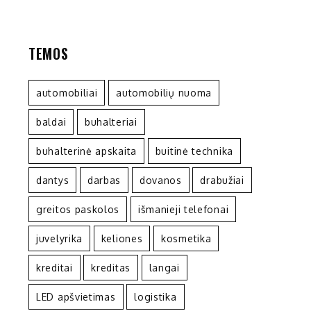
TEMOS
automobiliai
automobilių nuoma
baldai
buhalteriai
buhalterinė apskaita
buitinė technika
dantys
darbas
dovanos
drabužiai
greitos paskolos
išmanieji telefonai
juvelyrika
keliones
kosmetika
kreditai
kreditas
langai
LED apšvietimas
logistika