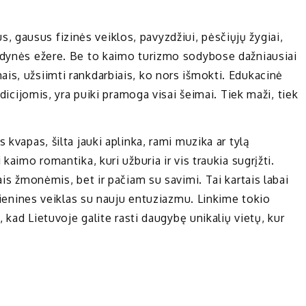
yvus, gausus fizinės veiklos, pavyzdžiui, pėsčiųjų žygiai,
audynės ežere. Be to kaimo turizmo sodybose dažniausiai
is, užsiimti rankdarbiais, ko nors išmokti. Edukacinė
adicijomis, yra puiki pramoga visai šeimai. Tiek maži, tiek
kvapas, šilta jauki aplinka, rami muzika ar tylą
kaimo romantika, kuri užburia ir vis traukia sugrįžti.
ais žmonėmis, bet ir pačiam su savimi. Tai kartais labai
sdienines veiklas su nauju entuziazmu. Linkime tokio
, kad Lietuvoje galite rasti daugybę unikalių vietų, kur