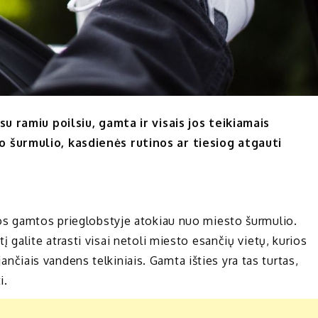
u ramiu poilsiu, gamta ir visais jos teikiamais
 šurmulio, kasdienės rutinos ar tiesiog atgauti
os gamtos prieglobstyje atokiau nuo miesto šurmulio.
į galite atrasti visai netoli miesto esančių vietų, kurios
ojančiais vandens telkiniais. Gamta išties yra tas turtas,
i.