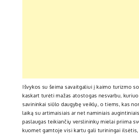
Išvykos su šeima savaitgaliui į kaimo turizmo sod
kaskart turėti mažas atostogas nesvarbu, kuriuo 
savininkai siūlo daugybę veiklų, o tiems, kas nori
laiką su artimaisiais ar net naminiais augintini
paslaugas teikiančių verslininkų mielai priima sv
kuomet gamtoje visi kartu gali turiningai ilsėtis