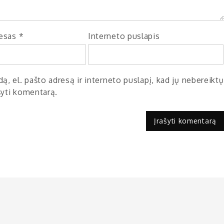
resas
*
Interneto puslapis
ą, el. pašto adresą ir interneto puslapį, kad jų nebereiktų
ašyti komentarą.