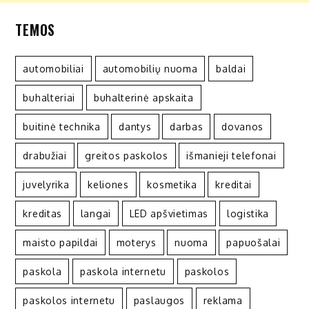
TEMOS
automobiliai
automobilių nuoma
baldai
buhalteriai
buhalterinė apskaita
buitinė technika
dantys
darbas
dovanos
drabužiai
greitos paskolos
išmanieji telefonai
juvelyrika
keliones
kosmetika
kreditai
kreditas
langai
LED apšvietimas
logistika
maisto papildai
moterys
nuoma
papuošalai
paskola
paskola internetu
paskolos
paskolos internetu
paslaugos
reklama