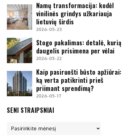
Namų transformacija: kodėl
vinilinės grindys užkariauja
lietuvių širdis
2026-05-23
Stogo pakalimas: detalė, kurią
daugelis prisimena per vėlai
2026-05-22
Kaip pasiruošti būsto apžiūrai:
ką verta patikrinti prieš
priimant sprendimą?
2026-05-17
SENI STRAIPSNIAI
Seni
straipsniai