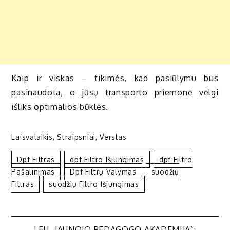
Kaip ir viskas – tikimės, kad pasiūlymu bus
pasinaudota, o jūsų transporto priemonė vėlgi
išliks optimalios būklės.
Laisvalaikis
,
Straipsniai
,
Verslas
Dpf Filtras
Dpf Filtro Išjungimas
Dpf Filtro
Pašalinimas
Dpf Filtrų Valymas
Suodžių
Filtras
Suodžių Filtro Išjungimas
LEU „JAUNOJO PEDAGOGO AKADEMIJA“: