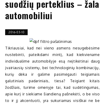
suodžių perteklius – žala
automobiliui
2016-03-10
Tikriausiai, kad nei vieno asmens nesugebėsime
nustebinti, pateikdami mintį, kad kiekviename
individualime automobilyje esą neįtikėtinai daug
įvairiausių sistemų, bei technologinių kombinacijų,
kurių dėka ir galime pasimėgauti teigiamais
galutiniais padariniais, tiesa? Teigiant kitais
žodžiais, turime omenyje tai, kad sudėtingumas,
apie kurį ir siekiame šiandieną pašnekėti, o be viso
to ir jį akcentuoti, yra sukuriamas visiškai ne be