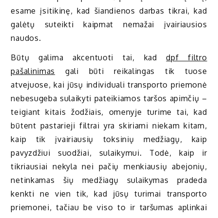
esame įsitikinę, kad šiandienos darbas tikrai, kad
galėtų suteikti kaipmat nemažai įvairiausios
naudos.
Būtų galima akcentuoti tai, kad
dpf filtro
pašalinimas
gali būti reikalingas tik tuose
atvejuose, kai jūsų individuali transporto priemonė
nebesugeba sulaikyti pateikiamos taršos apimčių –
teigiant kitais žodžiais, omenyje turime tai, kad
būtent pastarieji filtrai yra skiriami niekam kitam,
kaip tik įvairiausių toksinių medžiagų, kaip
pavyzdžiui suodžiai, sulaikymui. Todė, kaip ir
tikriausiai nekyla nei pačių menkiausių abejonių,
netinkamas šių medžiagų sulaikymas pradeda
kenkti ne vien tik, kad jūsų turimai transporto
priemonei, tačiau be viso to ir taršumas aplinkai