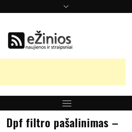
Skip
to
content
Žinios
naujienos,
straipsniai,
nuomonės
Menu
Dpf filtro pašalinimas –