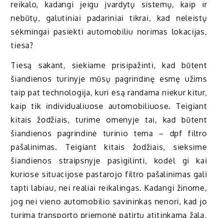
reikalo, kadangi jeigu įvardytų sistemų, kaip ir
nebūtų, galutiniai padariniai tikrai, kad neleistų
sėkmingai pasiekti automobiliu norimas lokacijas,
tiesa?
Tiesą sakant, siekiame prisipažinti, kad būtent
šiandienos turinyje mūsų pagrindinę esmę užims
taip pat technologija, kuri esą randama niekur kitur,
kaip tik individualiuose automobiliuose. Teigiant
kitais žodžiais, turime omenyje tai, kad būtent
šiandienos pagrindinė turinio tema – dpf filtro
pašalinimas. Teigiant kitais žodžiais, sieksime
šiandienos straipsnyje pasigilinti, kodėl gi kai
kuriose situacijose pastarojo filtro pašalinimas gali
tapti labiau, nei realiai reikalingas. Kadangi žinome,
jog nei vieno automobilio savininkas nenori, kad jo
turima transporto priemonė patirtų atitinkamą žalą,