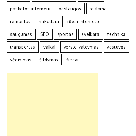
paskolos internetu
paslaugos
reklama
remontas
rinkodara
rūbai internetu
saugumas
SEO
sportas
sveikata
technika
transportas
vaikai
verslo valdymas
vestuvės
vėdinimas
šildymas
žiedai