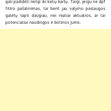
gali padidėti netgi iki kelių kartų. Taigi, jeigu ne dpf
filtro pašalinimas, tai bent jau valymo paslaugos
galėtų tapti daugiau, nei realiai aktualios, ar tai
potencialiai naudingos ir būtinos jums.