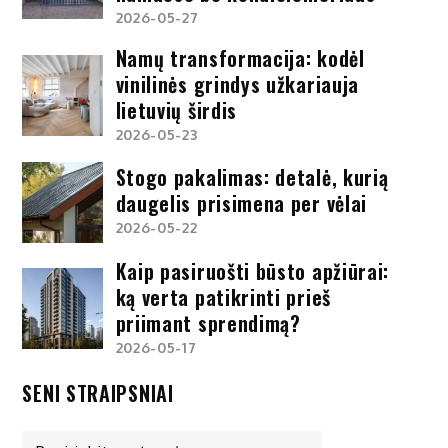
2026-05-27
Namų transformacija: kodėl
vinilinės grindys užkariauja
lietuvių širdis
2026-05-23
Stogo pakalimas: detalė, kurią
daugelis prisimena per vėlai
2026-05-22
Kaip pasiruošti būsto apžiūrai:
ką verta patikrinti prieš
priimant sprendimą?
2026-05-17
SENI STRAIPSNIAI
Seni
straipsniai