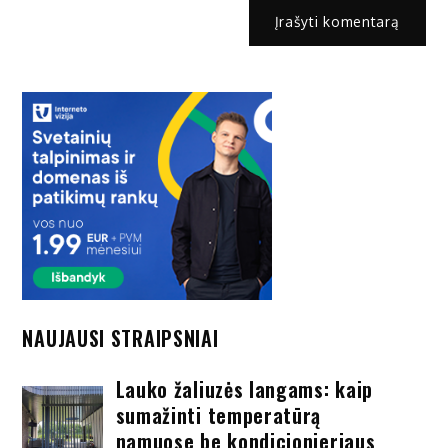
NAUJAUSI STRAIPSNIAI
Lauko žaliuzės langams: kaip
sumažinti temperatūrą
namuose be kondicionieriaus