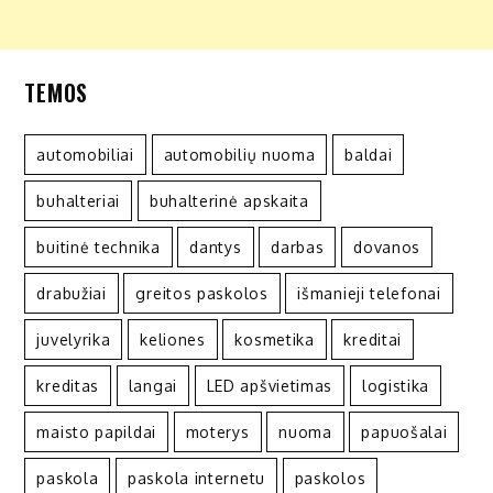
TEMOS
automobiliai
automobilių nuoma
baldai
buhalteriai
buhalterinė apskaita
buitinė technika
dantys
darbas
dovanos
drabužiai
greitos paskolos
išmanieji telefonai
juvelyrika
keliones
kosmetika
kreditai
kreditas
langai
LED apšvietimas
logistika
maisto papildai
moterys
nuoma
papuošalai
paskola
paskola internetu
paskolos