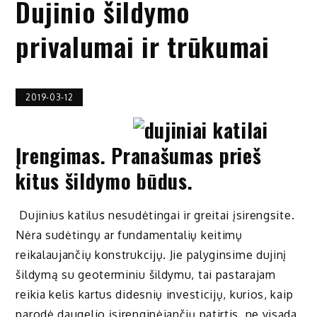
Dujinio šildymo
privalumai ir trūkumai
2019-03-12
Įrengimas. Pranašumas prieš
kitus šildymo būdus.
Dujinius katilus nesudėtingai ir greitai įsirengsite.
Nėra sudėtingų ar fundamentalių keitimų
reikalaujančių konstrukcijų. Jie palyginsime dujinį
šildymą su geoterminiu šildymu, tai pastarajam
reikia kelis kartus didesnių investicijų, kurios, kaip
parodė daugelio įsirenginėjančių patirtis, ne visada