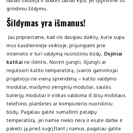
labiau sausėja ir dulkės labiau kyla, jei lyginsime su
grindiniu šildymu.
Šildymas yra išmanus!
Jau priprantame, kad vis daugiau daiktų, kurie supa
mus kasdieninėje veikloje, prijungiami prie
interneto ir turi valdymą nuotoliniu būdų.
Dujiniai
katilai
ne išimtis. Norint įjungti, išjungti ar
reguliuoti katilo temperatūrą, įvairūs gamintojai
prigalvojo ne vieną sprendimą – katilo valdymo
moduliai, maišymo įrenginių moduliai, saulės
baterijų moduliai ir viskas valdoma iš Jūsų mobilaus
telefono, planšetės ar kompiuterio nuotoliniu
būdų. Pagaliau galite sumažinti patalpų
temperatūrą, jei namie nieko nėra ir esate darbe ir
pakelti ją prieš sugrįžtant į namus, pagaliau galite