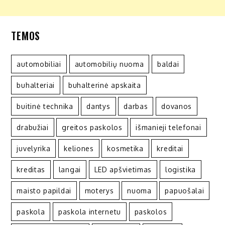
TEMOS
automobiliai
automobilių nuoma
baldai
buhalteriai
buhalterinė apskaita
buitinė technika
dantys
darbas
dovanos
drabužiai
greitos paskolos
išmanieji telefonai
juvelyrika
keliones
kosmetika
kreditai
kreditas
langai
LED apšvietimas
logistika
maisto papildai
moterys
nuoma
papuošalai
paskola
paskola internetu
paskolos