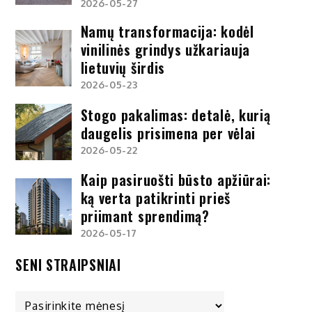
2026-05-27
Namų transformacija: kodėl
vinilinės grindys užkariauja
lietuvių širdis
2026-05-23
Stogo pakalimas: detalė, kurią
daugelis prisimena per vėlai
2026-05-22
Kaip pasiruošti būsto apžiūrai:
ką verta patikrinti prieš
priimant sprendimą?
2026-05-17
SENI STRAIPSNIAI
Seni
straipsniai