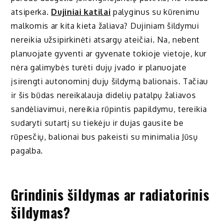
atsiperka.
Dujiniai katilai
palyginus su kūrenimu
malkomis ar kita kieta žaliava? Dujiniam šildymui
nereikia užsipirkinėti atsargų ateičiai. Na, nebent
planuojate gyventi ar gyvenate tokioje vietoje, kur
nėra galimybės turėti dujų įvado ir planuojate
įsirengti autonominį dujų šildymą balionais. Tačiau
ir šis būdas nereikalauja didelių patalpų žaliavos
sandėliavimui, nereikia rūpintis papildymu, tereikia
sudaryti sutartį su tiekėju ir dujas gausite be
rūpesčių, balionai bus pakeisti su minimalia Jūsų
pagalba.
Grindinis šildymas ar radiatorinis
šildymas?