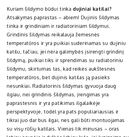
Kuriam šildymo būdui tinka
dujiniai katilai
?
Atsakymas paprastas – abiem! Dujinis šildymas
tinka ir grindiniam ir radiatoriniam šildymui.
Grindinis šildymas reikalauja žemesnės
temperatūros ir yra puikiai suderinamas su dujiniu
katilu, tačiau, jei nėra galimybės įsirengti grindinį
šildymą, puikiai tiks ir sprendimas su radiatoriniu
šildymu, skirtumas tas, kad reikės aukštesnės
temperatūros, bet dujinis katilas ją pasieks
nesunkiai. Radiatorinis šildymas gyvuoja daug
ilgiau, nei grindinis šildymas, įrengimas yra
paprastesnis ir yra patikimas ilgalaikėje
perspektyvoje, todėl yra pats populiariausias ir
tikrai juo dar bus ilgai, nes gali būti montuojamas
su visų rūšių katilais. Vienas tik minusas – oras