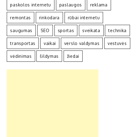
paskolos internetu
paslaugos
reklama
remontas
rinkodara
rūbai internetu
saugumas
SEO
sportas
sveikata
technika
transportas
vaikai
verslo valdymas
vestuvės
vėdinimas
šildymas
žiedai