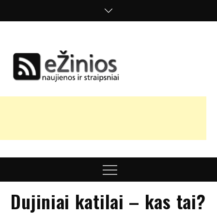
Skip
to
content
Žinios
naujienos,
straipsniai,
nuomonės
Menu
Dujiniai katilai – kas tai?