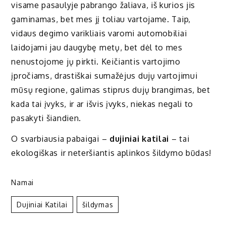
visame pasaulyje pabrango žaliava, iš kurios jis
gaminamas, bet mes jį toliau vartojame. Taip,
vidaus degimo varikliais varomi automobiliai
laidojami jau daugybę metų, bet dėl to mes
nenustojome jų pirkti. Keičiantis vartojimo
įpročiams, drastiškai sumažėjus dujų vartojimui
mūsų regione, galimas stiprus dujų brangimas, bet
kada tai įvyks, ir ar išvis įvyks, niekas negali to
pasakyti šiandien.
O svarbiausia pabaigai –
dujiniai katilai
– tai
ekologiškas ir neteršiantis aplinkos šildymo būdas!
Namai
Dujiniai Katilai
Šildymas