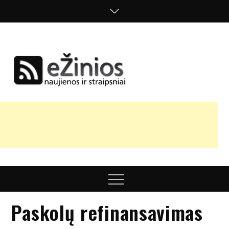
Skip
to
content
Žinios
naujienos,
straipsniai,
nuomonės
Menu
Paskolų refinansavimas