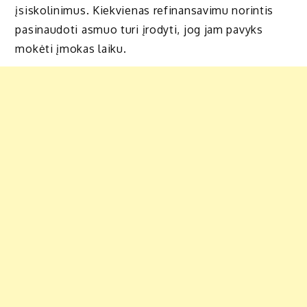
įsiskolinimus. Kiekvienas refinansavimu norintis
pasinaudoti asmuo turi įrodyti, jog jam pavyks
mokėti įmokas laiku.