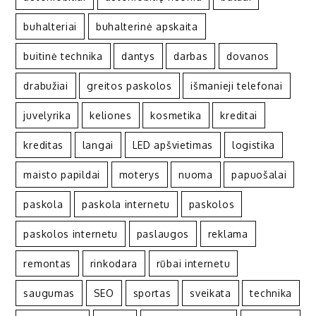
buhalteriai
buhalterinė apskaita
buitinė technika
dantys
darbas
dovanos
drabužiai
greitos paskolos
išmanieji telefonai
juvelyrika
keliones
kosmetika
kreditai
kreditas
langai
LED apšvietimas
logistika
maisto papildai
moterys
nuoma
papuošalai
paskola
paskola internetu
paskolos
paskolos internetu
paslaugos
reklama
remontas
rinkodara
rūbai internetu
saugumas
SEO
sportas
sveikata
technika