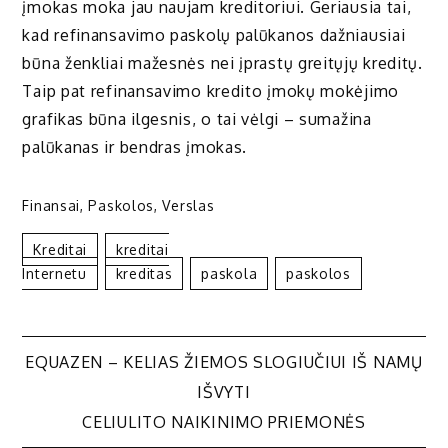
įmokas moka jau naujam kreditoriui. Geriausia tai,
kad refinansavimo paskolų palūkanos dažniausiai
būna ženkliai mažesnės nei įprastų greitųjų kreditų.
Taip pat refinansavimo kredito įmokų mokėjimo
grafikas būna ilgesnis, o tai vėlgi – sumažina
palūkanas ir bendras įmokas.
Finansai
,
Paskolos
,
Verslas
Kreditai
Kreditai
Internetu
Kreditas
Paskola
Paskolos
Navigacija
EQUAZEN – KELIAS ŽIEMOS SLOGIUČIUI IŠ NAMŲ
IŠVYTI
tarp
CELIULITO NAIKINIMO PRIEMONĖS