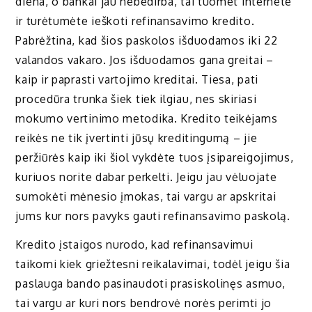
diena, o bankai jau nebedirba, tai tuomet internete
ir turėtumėte ieškoti refinansavimo kredito.
Pabrėžtina, kad šios paskolos išduodamos iki 22
valandos vakaro. Jos išduodamos gana greitai –
kaip ir paprasti vartojimo kreditai. Tiesa, pati
procedūra trunka šiek tiek ilgiau, nes skiriasi
mokumo vertinimo metodika. Kredito teikėjams
reikės ne tik įvertinti jūsų kreditingumą – jie
peržiūrės kaip iki šiol vykdėte tuos įsipareigojimus,
kuriuos norite dabar perkelti. Jeigu jau vėluojate
sumokėti mėnesio įmokas, tai vargu ar apskritai
jums kur nors pavyks gauti refinansavimo paskolą.
Kredito įstaigos nurodo, kad refinansavimui
taikomi kiek griežtesni reikalavimai, todėl jeigu šia
paslauga bando pasinaudoti prasiskolinęs asmuo,
tai vargu ar kuri nors bendrovė norės perimti jo