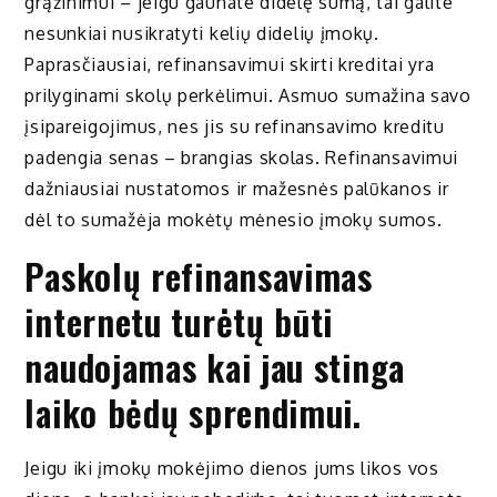
grąžinimui – jeigu gaunate didelę sumą, tai galite
nesunkiai nusikratyti kelių didelių įmokų.
Paprasčiausiai, refinansavimui skirti kreditai yra
prilyginami skolų perkėlimui. Asmuo sumažina savo
įsipareigojimus, nes jis su refinansavimo kreditu
padengia senas – brangias skolas. Refinansavimui
dažniausiai nustatomos ir mažesnės palūkanos ir
dėl to sumažėja mokėtų mėnesio įmokų sumos.
Paskolų refinansavimas
internetu turėtų būti
naudojamas kai jau stinga
laiko bėdų sprendimui.
Jeigu iki įmokų mokėjimo dienos jums likos vos