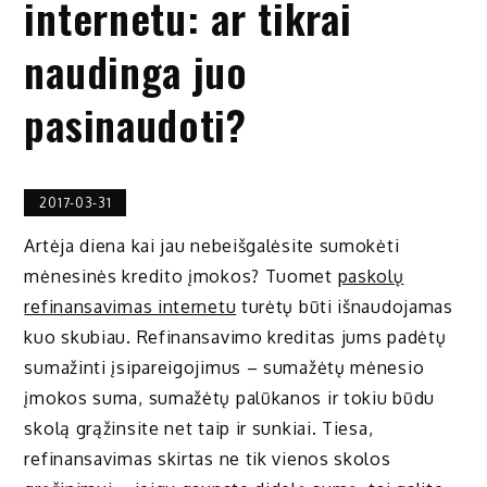
internetu: ar tikrai
naudinga juo
pasinaudoti?
2017-03-31
Artėja diena kai jau nebeišgalėsite sumokėti
mėnesinės kredito įmokos? Tuomet
paskolų
refinansavimas internetu
turėtų būti išnaudojamas
kuo skubiau. Refinansavimo kreditas jums padėtų
sumažinti įsipareigojimus – sumažėtų mėnesio
įmokos suma, sumažėtų palūkanos ir tokiu būdu
skolą grąžinsite net taip ir sunkiai. Tiesa,
refinansavimas skirtas ne tik vienos skolos