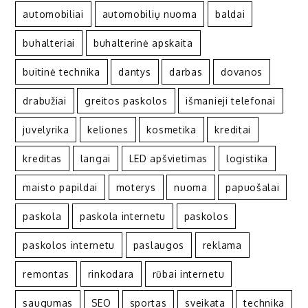
automobiliai
automobilių nuoma
baldai
buhalteriai
buhalterinė apskaita
buitinė technika
dantys
darbas
dovanos
drabužiai
greitos paskolos
išmanieji telefonai
juvelyrika
keliones
kosmetika
kreditai
kreditas
langai
LED apšvietimas
logistika
maisto papildai
moterys
nuoma
papuošalai
paskola
paskola internetu
paskolos
paskolos internetu
paslaugos
reklama
remontas
rinkodara
rūbai internetu
saugumas
SEO
sportas
sveikata
technika