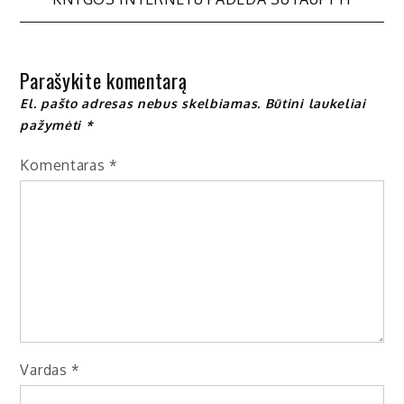
tarp
įrašų
Parašykite komentarą
El. pašto adresas nebus skelbiamas.
Būtini laukeliai
pažymėti
*
Komentaras
*
Vardas
*