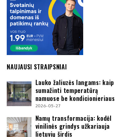
NAUJAUSI STRAIPSNIAI
Lauko žaliuzės langams: kaip
sumažinti temperatūrą
namuose be kondicionieriaus
2026-05-27
Namų transformacija: kodėl
vinilinės grindys užkariauja
lietuvių širdis