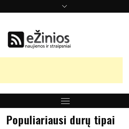
Skip
to
content
Žinios
naujienos,
straipsniai,
nuomonės
Menu
Populiariausi durų tipai