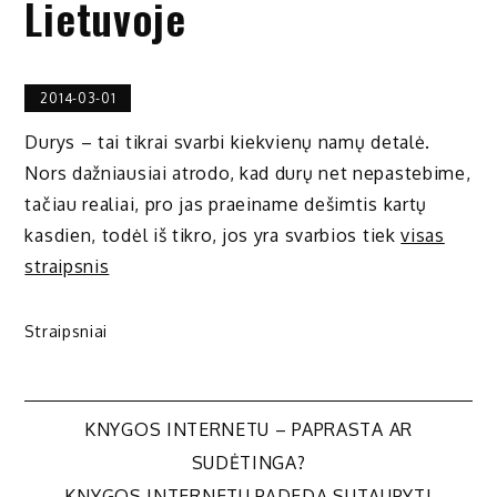
Lietuvoje
2014-03-01
Durys – tai tikrai svarbi kiekvienų namų detalė.
Nors dažniausiai atrodo, kad durų net nepastebime,
tačiau realiai, pro jas praeiname dešimtis kartų
kasdien, todėl iš tikro, jos yra svarbios tiek
visas
straipsnis
Straipsniai
Navigacija
KNYGOS INTERNETU – PAPRASTA AR
SUDĖTINGA?
KNYGOS INTERNETU PADEDA SUTAUPYTI