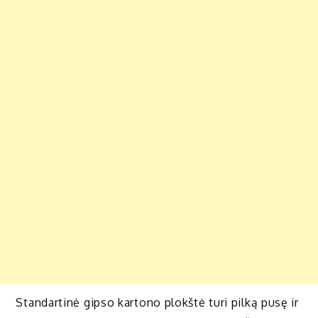
Standartinė gipso kartono plokštė turi pilką pusę ir