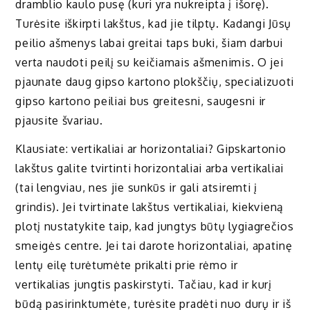
dramblio kaulo pusę (kuri yra nukreipta į išorę).
Turėsite iškirpti lakštus, kad jie tilptų. Kadangi Jūsų
peilio ašmenys labai greitai taps buki, šiam darbui
verta naudoti peilį su keičiamais ašmenimis. O jei
pjaunate daug gipso kartono plokščių, specializuoti
gipso kartono peiliai bus greitesni, saugesni ir
pjausite švariau.
Klausiate: vertikaliai ar horizontaliai? Gipskartonio
lakštus galite tvirtinti horizontaliai arba vertikaliai
(tai lengviau, nes jie sunkūs ir gali atsiremti į
grindis). Jei tvirtinate lakštus vertikaliai, kiekvieną
plotį nustatykite taip, kad jungtys būtų lygiagrečios
smeigės centre. Jei tai darote horizontaliai, apatinę
lentų eilę turėtumėte prikalti prie rėmo ir
vertikalias jungtis paskirstyti. Tačiau, kad ir kurį
būdą pasirinktumėte, turėsite pradėti nuo durų ir iš