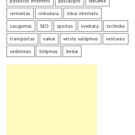
paskolos internetu
paslaugos
reklama
remontas
rinkodara
rūbai internetu
saugumas
SEO
sportas
sveikata
technika
transportas
vaikai
verslo valdymas
vestuvės
vėdinimas
šildymas
žiedai