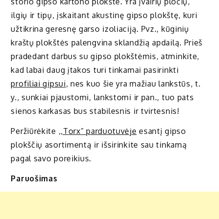
storio gipso kartono plokšte. Yra įvairių pločių,
ilgių ir tipų, įskaitant akustinę gipso plokštę, kuri
užtikrina geresnę garso izoliaciją. Pvz., kūginių
kraštų plokštės palengvina sklandžią apdailą. Prieš
pradedant darbus su gipso plokštėmis, atminkite,
kad labai daug įtakos turi tinkamai pasirinkti
profiliai gipsui
, nes kuo šie yra mažiau lankstūs, t.
y., sunkiai pjaustomi, lankstomi ir pan., tuo pats
sienos karkasas bus stabilesnis ir tvirtesnis!
Peržiūrėkite
,,Torx” parduotuvėje
esantį gipso
plokščių asortimentą ir išsirinkite sau tinkamą
pagal savo poreikius.
Paruošimas