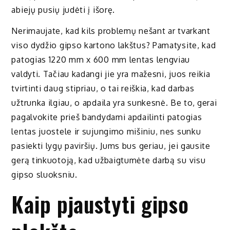
abiejų pusių judėti į išorę.
Nerimaujate, kad kils problemų nešant ar tvarkant
viso dydžio gipso kartono lakštus? Pamatysite, kad
patogias 1220 mm x 600 mm lentas lengviau
valdyti. Tačiau kadangi jie yra mažesni, juos reikia
tvirtinti daug stipriau, o tai reiškia, kad darbas
užtrunka ilgiau, o apdaila yra sunkesnė. Be to, gerai
pagalvokite prieš bandydami apdailinti patogias
lentas juostele ir sujungimo mišiniu, nes sunku
pasiekti lygų paviršių. Jums bus geriau, jei gausite
gerą tinkuotoją, kad užbaigtumėte darbą su visu
gipso sluoksniu.
Kaip pjaustyti gipso