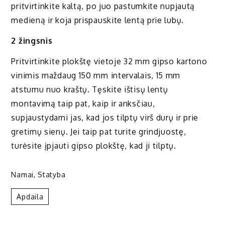
pritvirtinkite kaltą, po juo pastumkite nupjautą
medieną ir koja prispauskite lentą prie lubų.
2 žingsnis
Pritvirtinkite plokštę vietoje 32 mm gipso kartono
vinimis maždaug 150 mm intervalais, 15 mm
atstumu nuo kraštų. Tęskite ištisų lentų
montavimą taip pat, kaip ir anksčiau,
supjaustydami jas, kad jos tilptų virš durų ir prie
gretimų sienų. Jei taip pat turite grindjuostę,
turėsite įpjauti gipso plokštę, kad ji tilptų.
Namai
,
Statyba
Apdaila