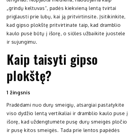
„grindų keltuvas“, padės kiekvieną lentą tvirtai
priglausti prie lubų, kai ją pritvirtinsite. Įsitikinkite,
kad gipso plokštę pritvirtinate taip, kad dramblio
kaulo pusė būtų į išorę, o siūles užbaikite juostele
ir sujungimu.
Kaip taisyti gipso
plokštę?
1 žingsnis
Pradėdami nuo durų smeigių, atsargiai pastatykite
viso dydžio lentą vertikaliai ir dramblio kaulo puse į
išorę, kad uždengtumėte pusę durų smeigės pločio
ir pusę kitos smeigės. Tada prie lentos papėdės