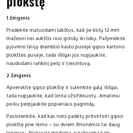
plokštę
1 žingsnis
Pradėkite matuodami lakštus, kad jie būtų 12 mm
mažesni nei aukštis nuo grindų iki lubų. Pažymėkite
pjovimo liniją dramblio kaulo pusėje gipso kartono
plokštės pusėje, tada išilgai jos nupjaukite,
naudodami rankinį peilį ir tiesintuvą.
2 žingsnis
Apverskite gipso plokštę ir sulenkite galą išilgai,
tada nupjaukite, kad lenta užsifiksuotų. Amatiniu
peiliu perpjaukite popieriaus pagrindą.
Pasistenkite, kad kas nors padėtų pritvirtinti gipso
plokštę prie rėmo – su dviem žmonėmis tai daug
lengviau. Nupjauta mediena, naudojama kaip