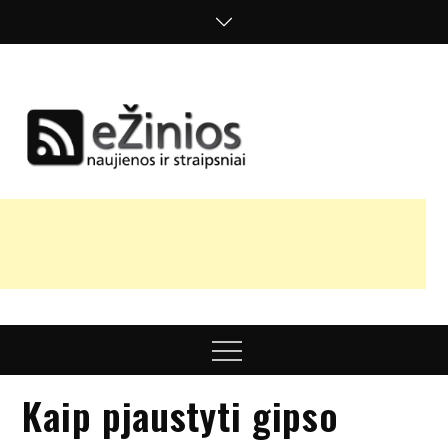
Skip
to
content
Žinios
naujienos,
straipsniai,
nuomonės
Menu
Kaip pjaustyti gipso