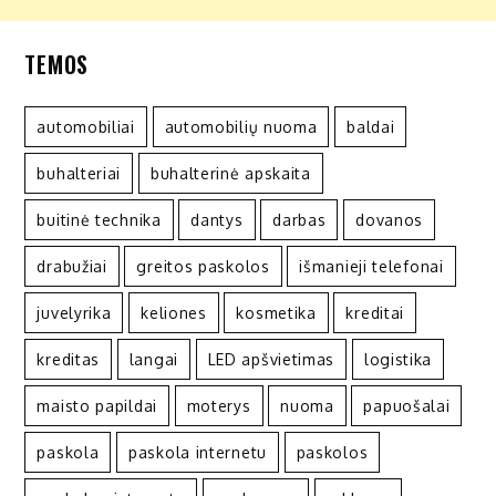
TEMOS
automobiliai
automobilių nuoma
baldai
buhalteriai
buhalterinė apskaita
buitinė technika
dantys
darbas
dovanos
drabužiai
greitos paskolos
išmanieji telefonai
juvelyrika
keliones
kosmetika
kreditai
kreditas
langai
LED apšvietimas
logistika
maisto papildai
moterys
nuoma
papuošalai
paskola
paskola internetu
paskolos