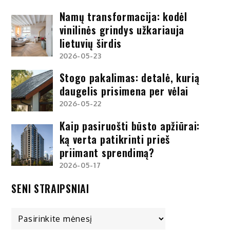
Namų transformacija: kodėl
vinilinės grindys užkariauja
lietuvių širdis
2026-05-23
Stogo pakalimas: detalė, kurią
daugelis prisimena per vėlai
2026-05-22
Kaip pasiruošti būsto apžiūrai:
ką verta patikrinti prieš
priimant sprendimą?
2026-05-17
SENI STRAIPSNIAI
Seni
straipsniai