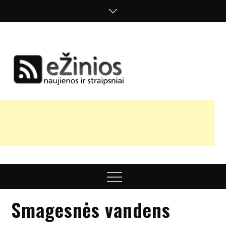
Skip
to
content
Žinios
naujienos,
straipsniai,
nuomonės
Menu
Smagesnės vandens