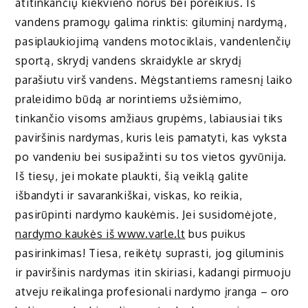
atitinkančių kiekvieno norus bei poreikius. Iš
vandens pramogų galima rinktis: giluminį nardymą,
pasiplaukiojimą vandens motociklais, vandenlenčių
sportą, skrydį vandens skraidykle ar skrydį
parašiutu virš vandens. Mėgstantiems ramesnį laiko
praleidimo būdą ar norintiems užsiėmimo,
tinkančio visoms amžiaus grupėms, labiausiai tiks
paviršinis nardymas, kuris leis pamatyti, kas vyksta
po vandeniu bei susipažinti su tos vietos gyvūnija.
Iš tiesų, jei mokate plaukti, šią veiklą galite
išbandyti ir savarankiškai, viskas, ko reikia,
pasirūpinti nardymo kaukėmis. Jei susidomėjote,
nardymo kaukės iš www.varle.lt
bus puikus
pasirinkimas! Tiesa, reikėtų suprasti, jog giluminis
ir paviršinis nardymas itin skiriasi, kadangi pirmuoju
atveju reikalinga profesionali nardymo įranga – oro