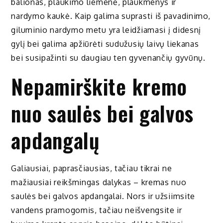
balionas, plaukimo liemenė, plaukmenys ir
nardymo kaukė. Kaip galima suprasti iš pavadinimo,
giluminio nardymo metu yra leidžiamasi į didesnį
gylį bei galima apžiūrėti sudužusių laivų liekanas
bei susipažinti su daugiau ten gyvenančių gyvūnų.
Nepamirškite kremo
nuo saulės bei galvos
apdangalų
Galiausiai, paprasčiausias, tačiau tikrai ne
mažiausiai reikšmingas dalykas – kremas nuo
saulės bei galvos apdangalai. Nors ir užsiimsite
vandens pramogomis, tačiau neišvengsite ir