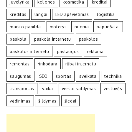
juvelyrika
keliones
kosmetika
kreditai
kreditas
langai
LED apšvietimas
logistika
maisto papildai
moterys
nuoma
papuošalai
paskola
paskola internetu
paskolos
paskolos internetu
paslaugos
reklama
remontas
rinkodara
rūbai internetu
saugumas
SEO
sportas
sveikata
technika
transportas
vaikai
verslo valdymas
vestuvės
vėdinimas
šildymas
žiedai