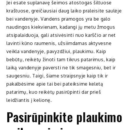
Jei esate suplanavę šeimos atostogas šiltuose
kraštuose, greičiausiai daug laiko praleisite saulėje
bei vandenyje. Vandens pramogos yra be galo
naudingos kiekvienam, kadangi jų metu žmogus
atsipalaiduoja, gali atsivėsinti nuo karščio ar net
lavinti kūno raumenis, užsiimdamas aktyvesne
veikla vandenyje, pavyzdžiui, plaukimu. Kaip
bebūtų, reikėtų žinoti tam tikrus patarimus, kaip
laiką vandenyje paversti ne tik smagesniu, bet ir
saugesniu. Taigi, šiame straipsnyje kaip tik ir
pakalbėsime apie tai bei pateiksime keletą
patarimų, kuo reikėtų pasirūpinti dar prieš
leidžiantis į kelionę.
Pasirūpinkite plaukimo