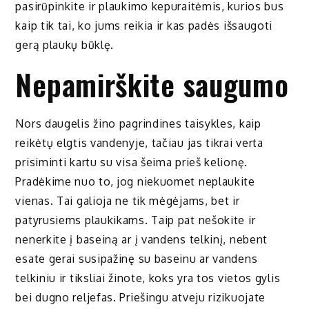
pasirūpinkite ir plaukimo kepuraitėmis, kurios bus
kaip tik tai, ko jums reikia ir kas padės išsaugoti
gerą plaukų būklę.
Nepamirškite saugumo
Nors daugelis žino pagrindines taisykles, kaip
reikėtų elgtis vandenyje, tačiau jas tikrai verta
prisiminti kartu su visa šeima prieš kelionę.
Pradėkime nuo to, jog niekuomet neplaukite
vienas. Tai galioja ne tik mėgėjams, bet ir
patyrusiems plaukikams. Taip pat nešokite ir
nenerkite į baseiną ar į vandens telkinį, nebent
esate gerai susipažinę su baseinu ar vandens
telkiniu ir tiksliai žinote, koks yra tos vietos gylis
bei dugno reljefas. Priešingu atveju rizikuojate