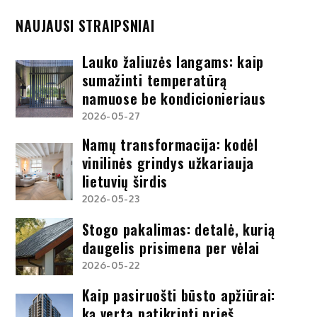
NAUJAUSI STRAIPSNIAI
Lauko žaliuzės langams: kaip
sumažinti temperatūrą
namuose be kondicionieriaus
2026-05-27
Namų transformacija: kodėl
vinilinės grindys užkariauja
lietuvių širdis
2026-05-23
Stogo pakalimas: detalė, kurią
daugelis prisimena per vėlai
2026-05-22
Kaip pasiruošti būsto apžiūrai:
ką verta patikrinti prieš