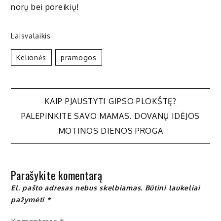
norų bei poreikių!
Laisvalaikis
Kelionės
Pramogos
Navigacija
KAIP PJAUSTYTI GIPSO PLOKŠTĘ?
PALEPINKITE SAVO MAMAS. DOVANŲ IDĖJOS
tarp
MOTINOS DIENOS PROGA
įrašų
Parašykite komentarą
El. pašto adresas nebus skelbiamas.
Būtini laukeliai
pažymėti
*