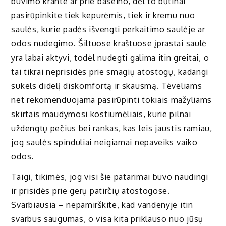
buvimo krante ar prie baseino, dėl to būtinai
pasirūpinkite tiek kepurėmis, tiek ir kremu nuo
saulės, kurie padės išvengti perkaitimo saulėje ar
odos nudegimo. Šiltuose kraštuose įprastai saulė
yra labai aktyvi, todėl nudegti galima itin greitai, o
tai tikrai neprisidės prie smagių atostogų, kadangi
sukels didelį diskomfortą ir skausmą. Tėveliams
net rekomenduojama pasirūpinti tokiais mažyliams
skirtais maudymosi kostiumėliais, kurie pilnai
uždengtų pečius bei rankas, kas leis jaustis ramiau,
jog saulės spinduliai neigiamai nepaveiks vaiko
odos.
Taigi, tikimės, jog visi šie patarimai buvo naudingi
ir prisidės prie gerų patirčių atostogose.
Svarbiausia – nepamirškite, kad vandenyje itin
svarbus saugumas, o visa kita priklauso nuo jūsų