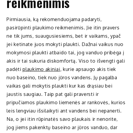
reikmenimis
Pirmiausia, ką rekomenduojama padaryti,
pasirūpinti plaukimo reikmenimis. Jie itin pravers
ne tik jums, suaugusiesiems, bet ir vaikams, ypač
jei ketinate juos mokyti plaukti. Dažnai vaikus nuo
mokymosi plaukti atbaido tai, jog vanduo pribėga į
akis ir tai sukuria diskomfortą. Viso to išvengti gali
padėti
plaukimo akiniai
, kurie apsaugo akis tiek
nuo baseino, tiek nuo jūros vandens. Jų pagalba
vaikas gali mokytis plaukti kur kas drąsiau bei
jaustis saugiau. Taip pat gali praversti ir
pripučiamos plaukimo liemenės ar rankovės, kurios
leis lengviau išsilaikyti ant vandens bei nepanerti.
Na, o jei itin rūpinatės savo plaukais ir nenorite,
jog jiems pakenktų baseino ar jūros vanduo, dar