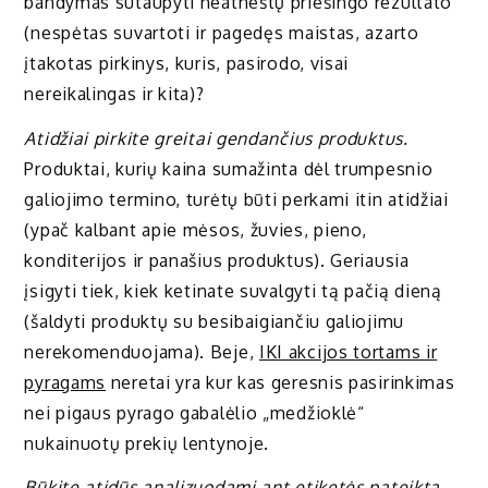
bandymas sutaupyti neatneštų priešingo rezultato
(nespėtas suvartoti ir pagedęs maistas, azarto
įtakotas pirkinys, kuris, pasirodo, visai
nereikalingas ir kita)?
Atidžiai pirkite greitai gendančius produktus.
Produktai, kurių kaina sumažinta dėl trumpesnio
galiojimo termino, turėtų būti perkami itin atidžiai
(ypač kalbant apie mėsos, žuvies, pieno,
konditerijos ir panašius produktus). Geriausia
įsigyti tiek, kiek ketinate suvalgyti tą pačią dieną
(šaldyti produktų su besibaigiančiu galiojimu
nerekomenduojama). Beje,
IKI akcijos tortams ir
pyragams
neretai yra kur kas geresnis pasirinkimas
nei pigaus pyrago gabalėlio „medžioklė“
nukainuotų prekių lentynoje.
Būkite atidūs analizuodami ant etiketės pateiktą