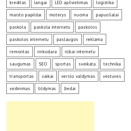
kreditas
langai
LED apšvietimas
logistika
maisto papildai
moterys
nuoma
papuošalai
paskola
paskola internetu
paskolos
paskolos internetu
paslaugos
reklama
remontas
rinkodara
rūbai internetu
saugumas
SEO
sportas
sveikata
technika
transportas
vaikai
verslo valdymas
vestuvės
vėdinimas
šildymas
žiedai