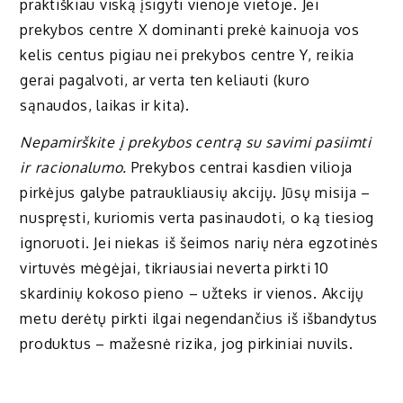
praktiškiau viską įsigyti vienoje vietoje. Jei
prekybos centre X dominanti prekė kainuoja vos
kelis centus pigiau nei prekybos centre Y, reikia
gerai pagalvoti, ar verta ten keliauti (kuro
sąnaudos, laikas ir kita).
Nepamirškite į prekybos centrą su savimi pasiimti
ir racionalumo.
Prekybos centrai kasdien vilioja
pirkėjus galybe patraukliausių akcijų. Jūsų misija –
nuspręsti, kuriomis verta pasinaudoti, o ką tiesiog
ignoruoti. Jei niekas iš šeimos narių nėra egzotinės
virtuvės mėgėjai, tikriausiai neverta pirkti 10
skardinių kokoso pieno – užteks ir vienos. Akcijų
metu derėtų pirkti ilgai negendančius iš išbandytus
produktus – mažesnė rizika, jog pirkiniai nuvils.