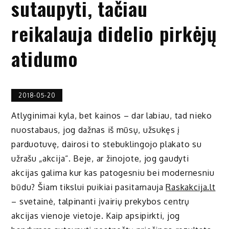
sutaupyti, tačiau
reikalauja didelio pirkėjų
atidumo
2018-05-20
Atlyginimai kyla, bet kainos – dar labiau, tad nieko
nuostabaus, jog dažnas iš mūsų, užsukęs į
parduotuvę, dairosi to stebuklingojo plakato su
užrašu „akcija“. Beje, ar žinojote, jog gaudyti
akcijas galima kur kas patogesniu bei modernesniu
būdu? Šiam tikslui puikiai pasitarnauja
Raskakcija.lt
– svetainė, talpinanti įvairių prekybos centrų
akcijas vienoje vietoje. Kaip apsipirkti, jog