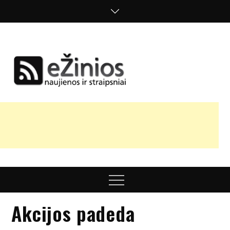
Skip
to
content
Žinios
naujienos,
straipsniai,
nuomonės
Menu
Akcijos padeda