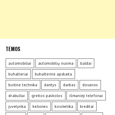
TEMOS
automobiliai
automobilių nuoma
baldai
buhalteriai
buhalterinė apskaita
buitinė technika
dantys
darbas
dovanos
drabužiai
greitos paskolos
išmanieji telefonai
juvelyrika
keliones
kosmetika
kreditai