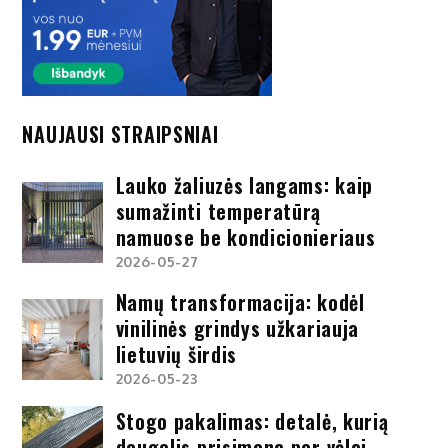
NAUJAUSI STRAIPSNIAI
Lauko žaliuzės langams: kaip
sumažinti temperatūrą
namuose be kondicionieriaus
2026-05-27
Namų transformacija: kodėl
vinilinės grindys užkariauja
lietuvių širdis
2026-05-23
Stogo pakalimas: detalė, kurią
daugelis prisimena per vėlai