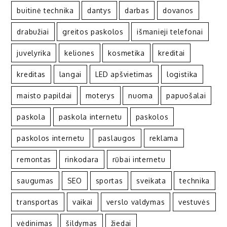
buitinė technika
dantys
darbas
dovanos
drabužiai
greitos paskolos
išmanieji telefonai
juvelyrika
keliones
kosmetika
kreditai
kreditas
langai
LED apšvietimas
logistika
maisto papildai
moterys
nuoma
papuošalai
paskola
paskola internetu
paskolos
paskolos internetu
paslaugos
reklama
remontas
rinkodara
rūbai internetu
saugumas
SEO
sportas
sveikata
technika
transportas
vaikai
verslo valdymas
vestuvės
vėdinimas
šildymas
žiedai