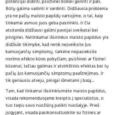
potencijai didinti, psichinei būklei gerinti ir pan.
Būtų galima vadinti ir vardinti. Didžiausia problema
yra ne pačių maisto papildų vartojime, o tai, kaip
tinkamai asmuo juos geba pasirinkti. Ir čia
atsiranda didžiausi galimi pavojai sveikatai bei
piniginei. Netinkamai išsirinkus maisto papildus yra
didžiulė tikimybė, kad netik neįveiksite Jus
kamuojančių simptomų, tarkime nepasieksite
norimo efekto kūno pokyčiam, psichinei ar fizinei
būsenai, tačiau galimas ir atvirkštinis efektas bei tų
pačių Jus kamuojančių simptomų paaštrėjimas. Ir
tik geriausiu atveju, pinigai išmetami į balą…
Tam, kad tinkamai išsirinktumėte maisto papildus,
visada rekomenduojame kreiptis į specialistus, o
tuo tarpu savo nuožiūrą palikti nuošalyje. Prieš
įsigyjant, visada pasikonsultuokite su fizinės ar