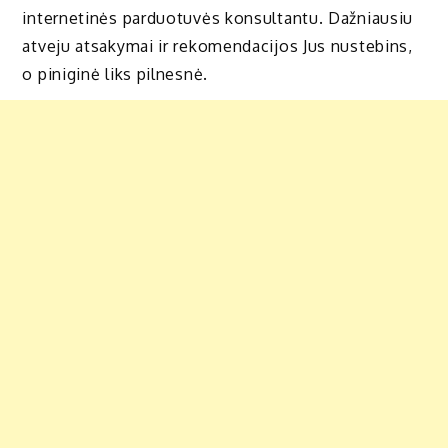
internetinės parduotuvės konsultantu. Dažniausiu
atveju atsakymai ir rekomendacijos Jus nustebins,
o piniginė liks pilnesnė.