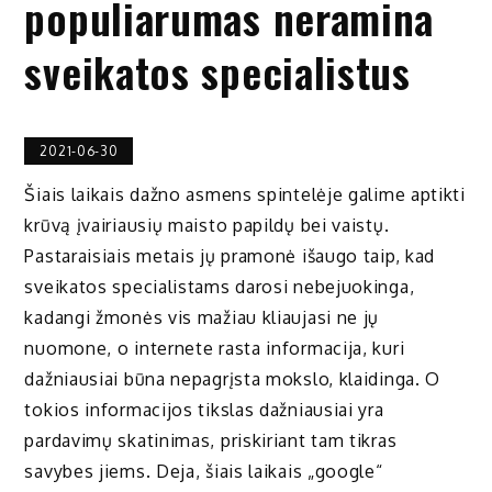
populiarumas neramina
sveikatos specialistus
2021-06-30
Šiais laikais dažno asmens spintelėje galime aptikti
krūvą įvairiausių maisto papildų bei vaistų.
Pastaraisiais metais jų pramonė išaugo taip, kad
sveikatos specialistams darosi nebejuokinga,
kadangi žmonės vis mažiau kliaujasi ne jų
nuomone, o internete rasta informacija, kuri
dažniausiai būna nepagrįsta mokslo, klaidinga. O
tokios informacijos tikslas dažniausiai yra
pardavimų skatinimas, priskiriant tam tikras
savybes jiems. Deja, šiais laikais „google“