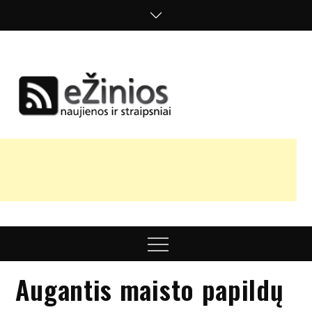
Skip
to
content
Žinios
naujienos,
straipsniai,
nuomonės
Menu
Augantis maisto papildų