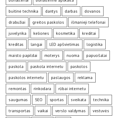
buhalteriai
buhalterinė apskaita
buitinė technika
dantys
darbas
dovanos
drabužiai
greitos paskolos
išmanieji telefonai
juvelyrika
keliones
kosmetika
kreditai
kreditas
langai
LED apšvietimas
logistika
maisto papildai
moterys
nuoma
papuošalai
paskola
paskola internetu
paskolos
paskolos internetu
paslaugos
reklama
remontas
rinkodara
rūbai internetu
saugumas
SEO
sportas
sveikata
technika
transportas
vaikai
verslo valdymas
vestuvės