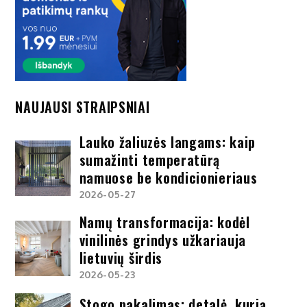
NAUJAUSI STRAIPSNIAI
Lauko žaliuzės langams: kaip
sumažinti temperatūrą
namuose be kondicionieriaus
2026-05-27
Namų transformacija: kodėl
vinilinės grindys užkariauja
lietuvių širdis
2026-05-23
Stogo pakalimas: detalė, kurią