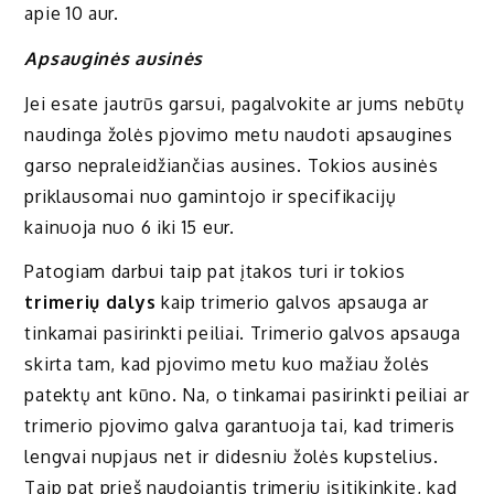
apie 10 aur.
Apsauginės ausinės
Jei esate jautrūs garsui, pagalvokite ar jums nebūtų
naudinga žolės pjovimo metu naudoti apsaugines
garso nepraleidžiančias ausines. Tokios ausinės
priklausomai nuo gamintojo ir specifikacijų
kainuoja nuo 6 iki 15 eur.
Patogiam darbui taip pat įtakos turi ir tokios
trimerių dalys
kaip trimerio galvos apsauga ar
tinkamai pasirinkti peiliai. Trimerio galvos apsauga
skirta tam, kad pjovimo metu kuo mažiau žolės
patektų ant kūno. Na, o tinkamai pasirinkti peiliai ar
trimerio pjovimo galva garantuoja tai, kad trimeris
lengvai nupjaus net ir didesniu žolės kupstelius.
Taip pat prieš naudojantis trimeriu įsitikinkite, kad