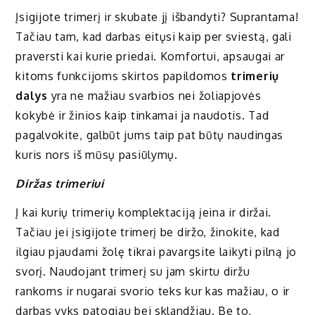
Įsigijote trimerį ir skubate jį išbandyti? Suprantama!
Tačiau tam, kad darbas eitųsi kaip per sviestą, gali
praversti kai kurie priedai. Komfortui, apsaugai ar
kitoms funkcijoms skirtos papildomos
trimerių
dalys
yra ne mažiau svarbios nei žoliapjovės
kokybė ir žinios kaip tinkamai ja naudotis. Tad
pagalvokite, galbūt jums taip pat būtų naudingas
kuris nors iš mūsų pasiūlymų.
Diržas trimeriui
Į kai kurių trimerių komplektaciją įeina ir diržai.
Tačiau jei įsigijote trimerį be diržo, žinokite, kad
ilgiau pjaudami žolę tikrai pavargsite laikyti pilną jo
svorį. Naudojant trimerį su jam skirtu diržu
rankoms ir nugarai svorio teks kur kas mažiau, o ir
darbas vyks patogiau bei sklandžiau. Be to,