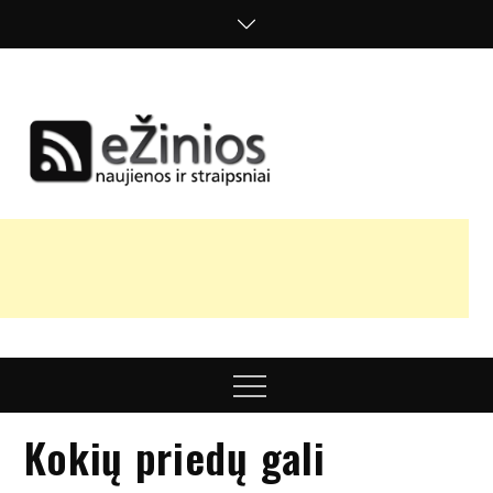
Skip
to
content
Žinios
naujienos,
straipsniai,
nuomonės
Menu
Kokių priedų gali