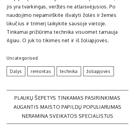
jis yra tvarkingas, veržlės ne atlaisvėjusios. Po
naudojimo nepamirškite išvalyti žolės ir žemės
likučius ir trimerį laikykite sausoje vietoje.
Tinkamai prižiūrima technika visuomet tarnauja
ilgiau. O juk to tikimės net ir iš žoliapjovės.
Uncategorised
Dalys
Remontas
Technika
Žoliapjovės
Navigacija
PLAUKŲ ŠEPETYS TINKAMAS PASIRINKIMAS
AUGANTIS MAISTO PAPILDŲ POPULIARUMAS
tarp
NERAMINA SVEIKATOS SPECIALISTUS
įrašų