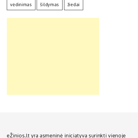
vėdinimas
šildymas
žiedai
eŽinios.lt yra asmeninė iniciatyva surinkti vienoje