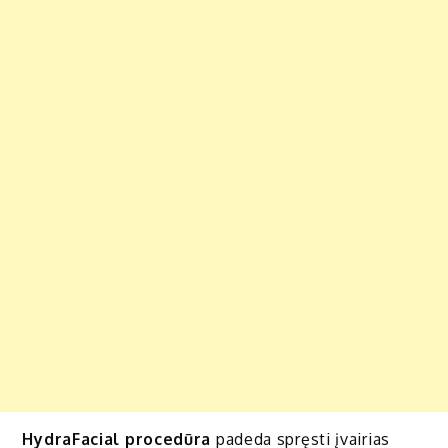
HydraFacial procedūra
padeda spręsti įvairias