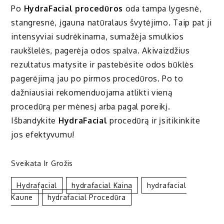
Po
HydraFacial procedūros
oda tampa lygesnė,
stangresnė, įgauna natūralaus švytėjimo. Taip pat ji
intensyviai sudrėkinama, sumažėja smulkios
raukšlelės, pagerėja odos spalva. Akivaizdžius
rezultatus matysite ir pastebėsite odos būklės
pagerėjimą jau po pirmos procedūros. Po to
dažniausiai rekomenduojama atlikti vieną
procedūrą per mėnesį arba pagal poreikį.
Išbandykite
HydraFacial
procedūrą ir įsitikinkite
jos efektyvumu!
Sveikata Ir Grožis
Hydrafacial
Hydrafacial Kaina
Hydrafacial
Kaune
Hydrafacial Procedūra