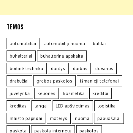
TEMOS
automobiliai
automobilių nuoma
baldai
buhalteriai
buhalterinė apskaita
buitinė technika
dantys
darbas
dovanos
drabužiai
greitos paskolos
išmanieji telefonai
juvelyrika
keliones
kosmetika
kreditai
kreditas
langai
LED apšvietimas
logistika
maisto papildai
moterys
nuoma
papuošalai
paskola
paskola internetu
paskolos