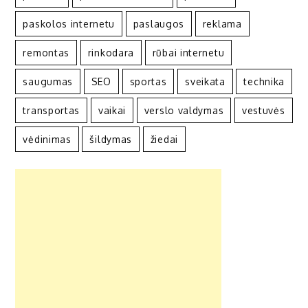
paskolos internetu
paslaugos
reklama
remontas
rinkodara
rūbai internetu
saugumas
SEO
sportas
sveikata
technika
transportas
vaikai
verslo valdymas
vestuvės
vėdinimas
šildymas
žiedai