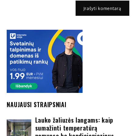
NAUJAUSI STRAIPSNIAI
Lauko žaliuzės langams: kaip
sumažinti temperatūrą
namuose be kondicionieriaus