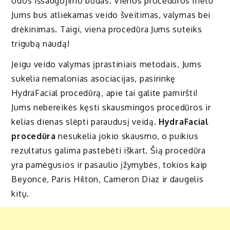
odos išsaugojimo būdas. Vienos procedūros metu
Jums bus atliekamas veido šveitimas, valymas bei
drėkinimas. Taigi, viena procedūra Jums suteiks
trigubą naudą!
Jeigu veido valymas įprastiniais metodais, Jums
sukelia nemalonias asociacijas, pasirinkę
HydraFacial procedūrą, apie tai galite pamiršti!
Jums nebereikės kęsti skausmingos procedūros ir
kelias dienas slėpti paraudusį veidą.
HydraFacial
procedūra
nesukelia jokio skausmo, o puikius
rezultatus galima pastebėti iškart. Šią procedūra
yra pamėgusios ir pasaulio įžymybės, tokios kaip
Beyonce, Paris Hilton, Cameron Diaz ir daugelis
kitų.