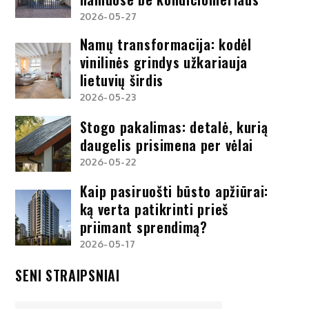
2026-05-27
Namų transformacija: kodėl
vinilinės grindys užkariauja
lietuvių širdis
2026-05-23
Stogo pakalimas: detalė, kurią
daugelis prisimena per vėlai
2026-05-22
Kaip pasiruošti būsto apžiūrai:
ką verta patikrinti prieš
priimant sprendimą?
2026-05-17
SENI STRAIPSNIAI
Seni
straipsniai