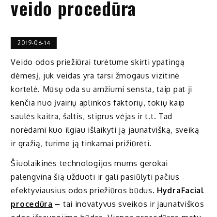
veido procedūra
2019-06-14
Veido odos priežiūrai turėtume skirti ypatingą
dėmesį, juk veidas yra tarsi žmogaus vizitinė
kortelė. Mūsų oda su amžiumi sensta, taip pat ji
kenčia nuo įvairių aplinkos faktorių, tokių kaip
saulės kaitra, šaltis, stiprus vėjas ir t.t. Tad
norėdami kuo ilgiau išlaikyti ją jaunatvišką, sveiką
ir gražią, turime ją tinkamai prižiūrėti.
Šiuolaikinės technologijos mums gerokai
palengvina šią užduoti ir gali pasiūlyti pačius
efektyviausius odos priežiūros būdus.
HydraFacial
procedūra
–
tai inovatyvus sveikos ir jaunatviškos