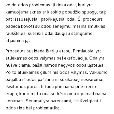
veido odos problemas. Ji tinka odai, kuri yra
kamuojama aknės ar kitokio pobūdžio spuogų, taip
pat išsausėjusiai, papilkėjusiai odai. Ši procedūra
padeda kovoti su odos senėjimu: mažina smulkias
raukšleles, suteikia odai daugiau stangrumo,
atjaunina ją.
Procedūra susideda iš trijų etapų. Pirmiausiai yra
atliekamas odos valymas bei eksfoliacija. Oda yra
nušveičiama, pašalinamos negyvos odos ląstelės.
Po to atliekamas giluminis odos valymas. Vakuumo
pagalba iš odos pašalinami susikaupę nešvarumai,
išvalomos poros. Ir tada prieinama prie trečio
etapo, kurio metu oda sudrėkinama ir pamaitinama
serumais. Serumai yra parenkami, atsižvelgiant į
odos tipą bei problematiką.