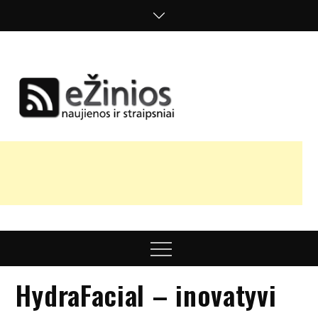
Skip
to
content
Žinios
naujienos,
straipsniai,
nuomonės
Menu
HydraFacial – inovatyvi