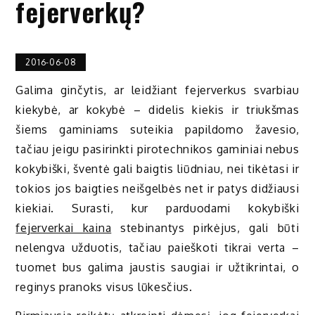
fejerverkų?
2016-06-08
Galima ginčytis, ar leidžiant fejerverkus svarbiau
kiekybė, ar kokybė – didelis kiekis ir triukšmas
šiems gaminiams suteikia papildomo žavesio,
tačiau jeigu pasirinkti pirotechnikos gaminiai nebus
kokybiški, šventė gali baigtis liūdniau, nei tikėtasi ir
tokios jos baigties neišgelbės net ir patys didžiausi
kiekiai. Surasti, kur parduodami kokybiški
fejerverkai kaina
stebinantys pirkėjus, gali būti
nelengva užduotis, tačiau paieškoti tikrai verta –
tuomet bus galima jaustis saugiai ir užtikrintai, o
reginys pranoks visus lūkesčius.