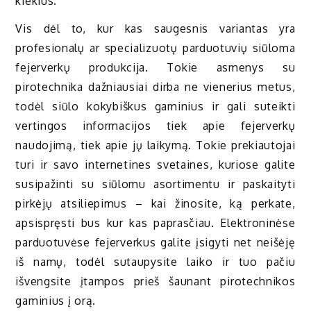
kiekius.
Vis dėl to, kur kas saugesnis variantas yra
profesionalų ar specializuotų parduotuvių siūloma
fejerverkų produkcija. Tokie asmenys su
pirotechnika dažniausiai dirba ne vienerius metus,
todėl siūlo kokybiškus gaminius ir gali suteikti
vertingos informacijos tiek apie fejerverkų
naudojimą, tiek apie jų laikymą. Tokie prekiautojai
turi ir savo internetines svetaines, kuriose galite
susipažinti su siūlomu asortimentu ir paskaityti
pirkėjų atsiliepimus – kai žinosite, ką perkate,
apsispręsti bus kur kas paprasčiau. Elektroninėse
parduotuvėse fejerverkus galite įsigyti net neišėję
iš namų, todėl sutaupysite laiko ir tuo pačiu
išvengsite įtampos prieš šaunant pirotechnikos
gaminius į orą.