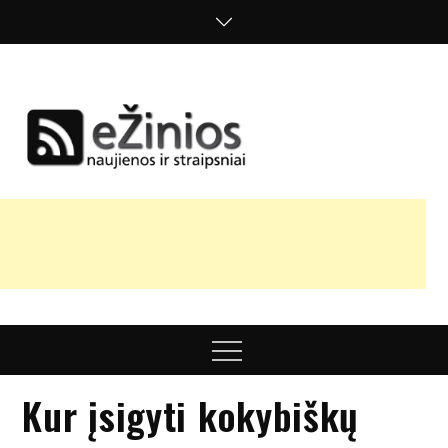
Skip
to
content
Žinios
naujienos,
straipsniai,
nuomonės
Menu
Kur įsigyti kokybiškų