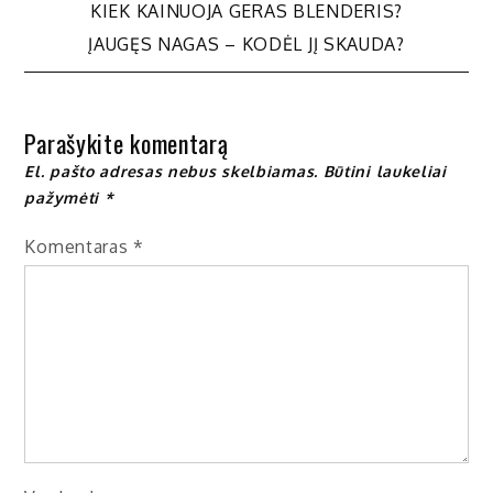
Navigacija
KIEK KAINUOJA GERAS BLENDERIS?
ĮAUGĘS NAGAS – KODĖL JĮ SKAUDA?
tarp
įrašų
Parašykite komentarą
El. pašto adresas nebus skelbiamas.
Būtini laukeliai
pažymėti
*
Komentaras
*