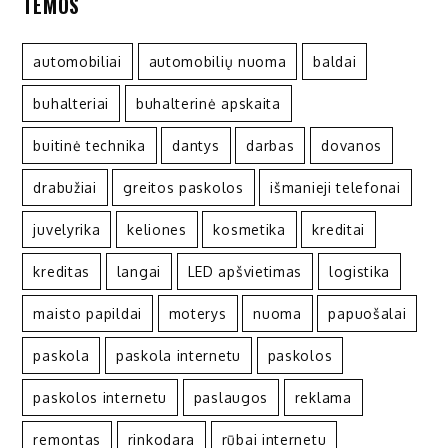
TEMOS
automobiliai
automobilių nuoma
baldai
buhalteriai
buhalterinė apskaita
buitinė technika
dantys
darbas
dovanos
drabužiai
greitos paskolos
išmanieji telefonai
juvelyrika
keliones
kosmetika
kreditai
kreditas
langai
LED apšvietimas
logistika
maisto papildai
moterys
nuoma
papuošalai
paskola
paskola internetu
paskolos
paskolos internetu
paslaugos
reklama
remontas
rinkodara
rūbai internetu