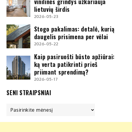
vinilinės grindys užkariauja
lietuvių širdis
2026-05-23
Stogo pakalimas: detalė, kurią
daugelis prisimena per vėlai
2026-05-22
Kaip pasiruošti būsto apžiūrai:
ką verta patikrinti prieš
priimant sprendimą?
2026-05-17
SENI STRAIPSNIAI
Seni
straipsniai