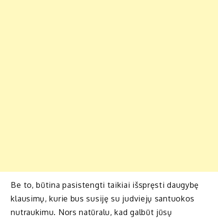
Be to, būtina pasistengti taikiai išspręsti daugybę
klausimų, kurie bus susiję su judviejų santuokos
nutraukimu. Nors natūralu, kad galbūt jūsų