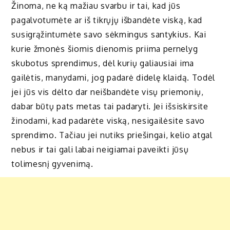
Žinoma, ne ką mažiau svarbu ir tai, kad jūs
pagalvotumėte ar iš tikrųjų išbandėte viską, kad
susigrąžintumėte savo sėkmingus santykius. Kai
kurie žmonės šiomis dienomis priima pernelyg
skubotus sprendimus, dėl kurių galiausiai ima
gailėtis, manydami, jog padarė didelę klaidą. Todėl
jei jūs vis dėlto dar neišbandėte visų priemonių,
dabar būtų pats metas tai padaryti. Jei išsiskirsite
žinodami, kad padarėte viską, nesigailėsite savo
sprendimo. Tačiau jei nutiks priešingai, kelio atgal
nebus ir tai gali labai neigiamai paveikti jūsų
tolimesnį gyvenimą.