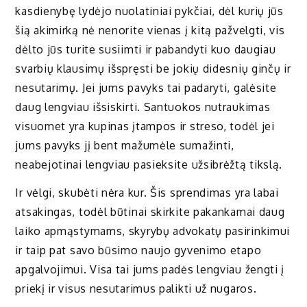
kasdienybę lydėjo nuolatiniai pykčiai, dėl kurių jūs
šią akimirką nė nenorite vienas į kitą pažvelgti, vis
dėlto jūs turite susiimti ir pabandyti kuo daugiau
svarbių klausimų išspręsti be jokių didesnių ginčų ir
nesutarimų. Jei jums pavyks tai padaryti, galėsite
daug lengviau išsiskirti. Santuokos nutraukimas
visuomet yra kupinas įtampos ir streso, todėl jei
jums pavyks jį bent mažumėle sumažinti,
neabejotinai lengviau pasieksite užsibrėžtą tikslą.
Ir vėlgi, skubėti nėra kur. Šis sprendimas yra labai
atsakingas, todėl būtinai skirkite pakankamai daug
laiko apmąstymams, skyrybų advokatų pasirinkimui
ir taip pat savo būsimo naujo gyvenimo etapo
apgalvojimui. Visa tai jums padės lengviau žengti į
priekį ir visus nesutarimus palikti už nugaros.