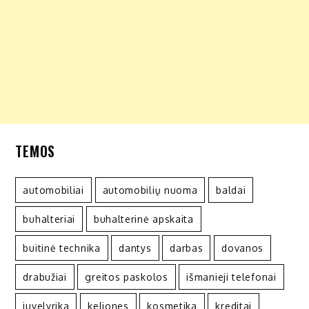
TEMOS
automobiliai
automobilių nuoma
baldai
buhalteriai
buhalterinė apskaita
buitinė technika
dantys
darbas
dovanos
drabužiai
greitos paskolos
išmanieji telefonai
juvelyrika
keliones
kosmetika
kreditai