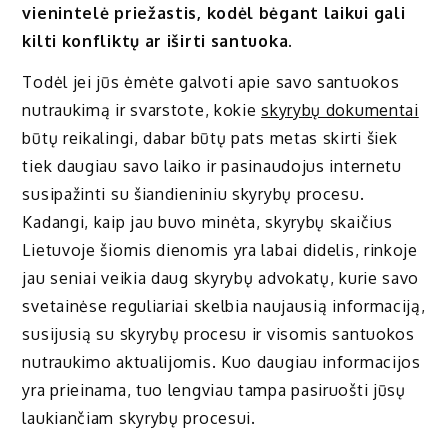
vienintelė priežastis, kodėl bėgant laikui gali
kilti konfliktų ar iširti santuoka.
Todėl jei jūs ėmėte galvoti apie savo santuokos
nutraukimą ir svarstote, kokie
skyrybų dokumentai
būtų reikalingi, dabar būtų pats metas skirti šiek
tiek daugiau savo laiko ir pasinaudojus internetu
susipažinti su šiandieniniu skyrybų procesu.
Kadangi, kaip jau buvo minėta, skyrybų skaičius
Lietuvoje šiomis dienomis yra labai didelis, rinkoje
jau seniai veikia daug skyrybų advokatų, kurie savo
svetainėse reguliariai skelbia naujausią informaciją,
susijusią su skyrybų procesu ir visomis santuokos
nutraukimo aktualijomis. Kuo daugiau informacijos
yra prieinama, tuo lengviau tampa pasiruošti jūsų
laukiančiam skyrybų procesui.