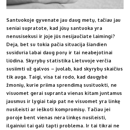
Santuokoje gyvenate jau daug metų, tačiau jau
seniai supratote, kad jūsų santuoka yra
nenusisekusi ir joje jūs nesijaučiate laimingi?
Deja, bet su tokia pačia situacija šiandien
susiduria labai daug porų ir tai neabejotinai
liūdina. Skyrybų statistika Lietuvoje verčia
susiimti už galvos – juolab, kad skyrybų skaičius
tik auga. Taigi, visa tai rodo, kad daugybė
žmonių, kurie priima sprendimą susituokti, ne
visuomet gerai supranta vienas kitam juntamus
jausmus ir lygiai taip pat ne visuomet yra linkę
nusileisti ar ieškoti kompromisų. Tačiau jei
poroje bent vienas nėra linkęs nusileisti,
ilgainiui tai gali tapti problema. Ir tai tikrai ne