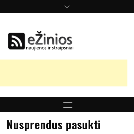
Skip
to
content
Žinios
naujienos,
straipsniai,
nuomonės
Menu
Nusprendus pasukti