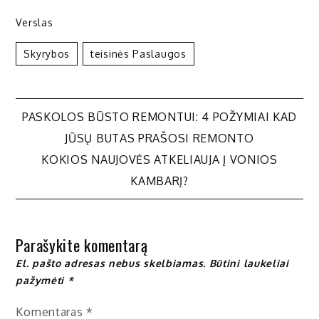
Verslas
Skyrybos
Teisinės Paslaugos
Navigacija
PASKOLOS BŪSTO REMONTUI: 4 POŽYMIAI KAD
JŪSŲ BUTAS PRAŠOSI REMONTO
tarp
KOKIOS NAUJOVĖS ATKELIAUJA Į VONIOS
KAMBARĮ?
įrašų
Parašykite komentarą
El. pašto adresas nebus skelbiamas.
Būtini laukeliai
pažymėti
*
Komentaras
*