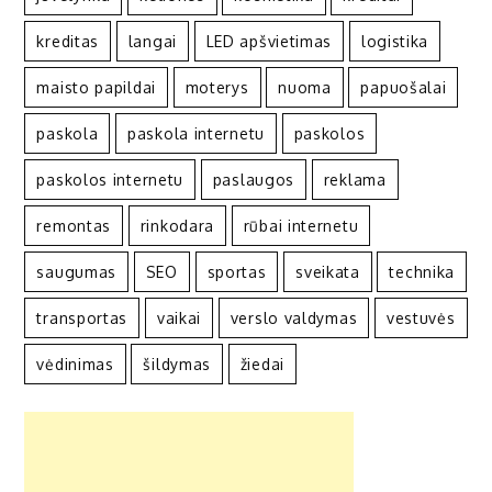
kreditas
langai
LED apšvietimas
logistika
maisto papildai
moterys
nuoma
papuošalai
paskola
paskola internetu
paskolos
paskolos internetu
paslaugos
reklama
remontas
rinkodara
rūbai internetu
saugumas
SEO
sportas
sveikata
technika
transportas
vaikai
verslo valdymas
vestuvės
vėdinimas
šildymas
žiedai